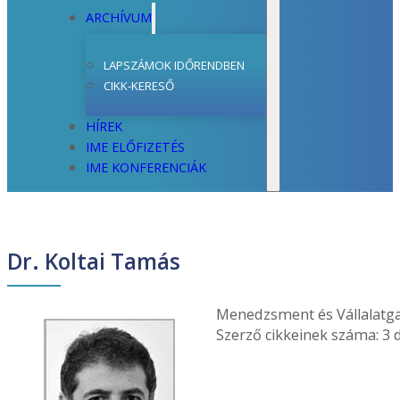
ARCHÍVUM
LAPSZÁMOK IDŐRENDBEN
CIKK-KERESŐ
HÍREK
IME ELŐFIZETÉS
IME KONFERENCIÁK
Dr. Koltai Tamás
Menedzsment és Vállalatg
Szerző cikkeinek száma: 3 