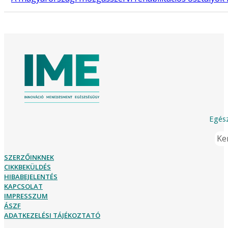
Egész
Ker
SZERZŐINKNEK
CIKKBEKÜLDÉS
HIBABEJELENTÉS
KAPCSOLAT
IMPRESSZUM
ÁSZF
ADATKEZELÉSI TÁJÉKOZTATÓ