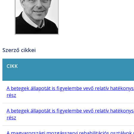
Szerző cikkei
CIKK
A betegek állapotát is figyelembe vevő relatív hatékonys
rész
A betegek állapotát is figyelembe vevő relatív hatékonys
rész
A magyarországi mozgásszervi rehabilitációs osztályok r