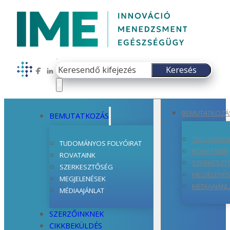
Keresés
Keresés
Follow us on Facebook
Follow us on LinkedIn
×
BEMUTATKOZÁ
BEMUTATKOZÁS
TUDOMÁNYO
TUDOMÁNYOS FOLYÓIRAT
ROVATAINK
ROVATAINK
SZERKESZT
SZERKESZTŐSÉG
MEGJELENÉ
MEGJELENÉSEK
MÉDIAAJÁNL
MÉDIAAJÁNLAT
SZERZŐINKNEK
CIKKBEKÜLDÉS