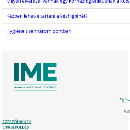
Milyen elvárásai vannak egy kórházhigiénikusnak a küls
Kézben lehet-e tartani a kézhigiénét?
Hygiéne tizenhárom pontban
Egész
Ker
SZERZŐINKNEK
CIKKBEKÜLDÉS