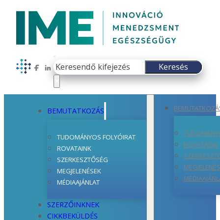
Keresés
Keresés
Follow us on Facebook
Follow us on LinkedIn
×
BEMUTATKOZÁ
BEMUTATKOZÁS
TUDOMÁNYO
TUDOMÁNYOS FOLYÓIRAT
ROVATAINK
ROVATAINK
SZERKESZT
SZERKESZTŐSÉG
MEGJELENÉ
MEGJELENÉSEK
MÉDIAAJÁNL
MÉDIAAJÁNLAT
SZERZŐINKNEK
CIKKBEKÜLDÉS