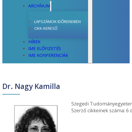
ARCHÍVUM
LAPSZÁMOK IDŐRENDBEN
CIKK-KERESŐ
HÍREK
IME ELŐFIZETÉS
IME KONFERENCIÁK
Dr. Nagy Kamilla
Szegedi Tudományegyetem S
Szerző cikkeinek száma: 6 