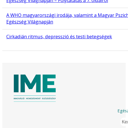
Egészség Világnapján – Folytatatás a 7. oldalról
A WHO magyarországi irodája, valamint a Magyar Pszichi
Egészség Világnapján
Cirkadián ritmus, depresszió és testi betegségek
Egész
Ker