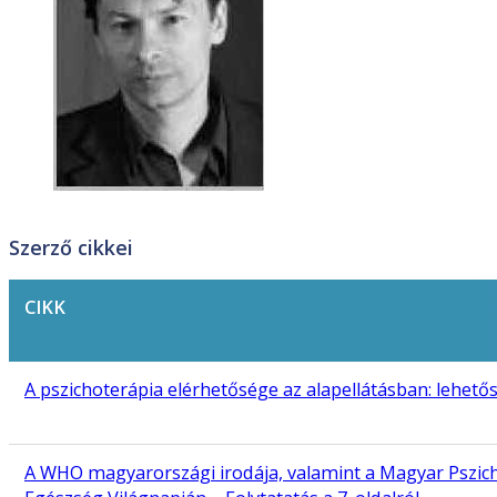
Szerző cikkei
CIKK
A pszichoterápia elérhetősége az alapellátásban: lehető
A WHO magyarországi irodája, valamint a Magyar Pszichi