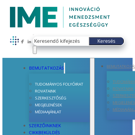
Keresés
Keresés
Follow us on Facebook
Follow us on LinkedIn
×
BEMUTATKOZÁ
BEMUTATKOZÁS
TUDOMÁNYO
TUDOMÁNYOS FOLYÓIRAT
ROVATAINK
ROVATAINK
SZERKESZT
SZERKESZTŐSÉG
MEGJELENÉ
MEGJELENÉSEK
MÉDIAAJÁNL
MÉDIAAJÁNLAT
SZERZŐINKNEK
CIKKBEKÜLDÉS