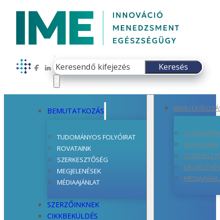
Keresés
Keresés
Follow us on Facebook
Follow us on LinkedIn
×
BEMUTATKOZÁ
BEMUTATKOZÁS
TUDOMÁNYO
TUDOMÁNYOS FOLYÓIRAT
ROVATAINK
ROVATAINK
SZERKESZT
SZERKESZTŐSÉG
MEGJELENÉ
MEGJELENÉSEK
MÉDIAAJÁNL
MÉDIAAJÁNLAT
SZERZŐINKNEK
CIKKBEKÜLDÉS