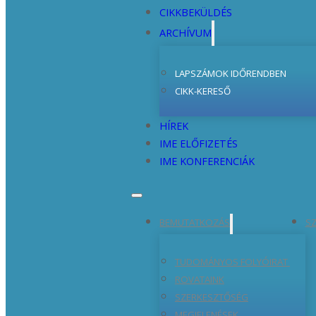
CIKKBEKÜLDÉS
ARCHÍVUM
LAPSZÁMOK IDŐRENDBEN
CIKK-KERESŐ
HÍREK
IME ELŐFIZETÉS
IME KONFERENCIÁK
BEMUTATKOZÁS
SZ
TUDOMÁNYOS FOLYÓIRAT
ROVATAINK
SZERKESZTŐSÉG
MEGJELENÉSEK