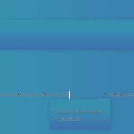
ERZŐINKNEK
CIKKBEKÜLDÉS
ARCHÍVUM
HÍREK
IME EL
LAPSZÁMOK IDŐRENDBEN
CIKK-KERESŐ