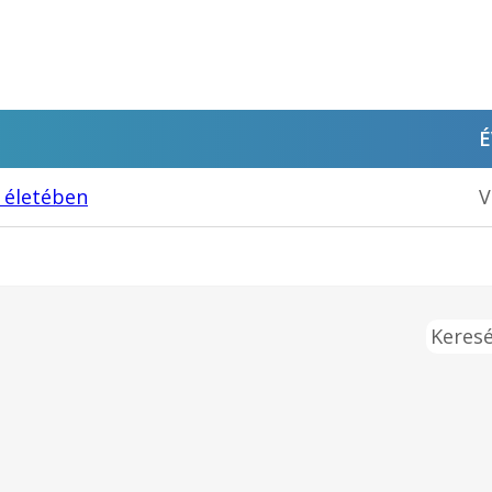
É
 életében
V
Keresé