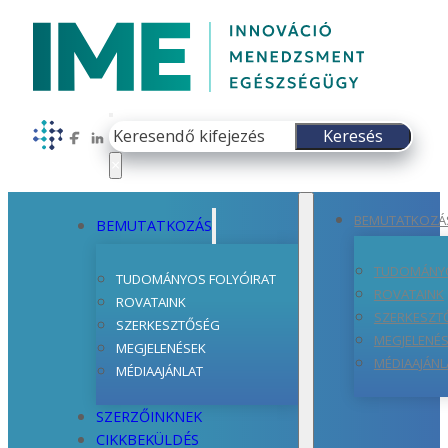
Keresés
Keresés
Follow us on Facebook
Follow us on LinkedIn
×
BEMUTATKOZÁ
BEMUTATKOZÁS
TUDOMÁNYO
TUDOMÁNYOS FOLYÓIRAT
ROVATAINK
ROVATAINK
SZERKESZT
SZERKESZTŐSÉG
MEGJELENÉ
MEGJELENÉSEK
MÉDIAAJÁNL
MÉDIAAJÁNLAT
SZERZŐINKNEK
CIKKBEKÜLDÉS