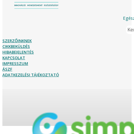
Egész
Ker
SZERZŐINKNEK
CIKKBEKÜLDÉS
HIBABEJELENTÉS
KAPCSOLAT
IMPRESSZUM
ÁSZF
ADATKEZELÉSI TÁJÉKOZTATÓ