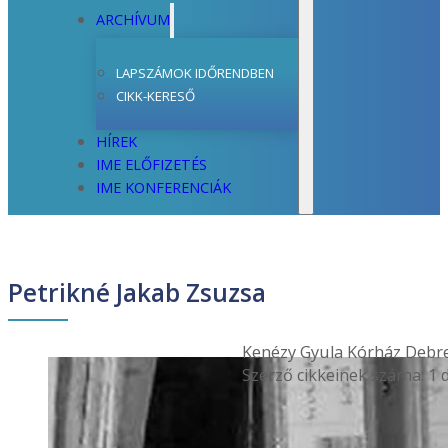
ARCHÍVUM
LAPSZÁMOK IDŐRENDBEN
CIKK-KERESŐ
HÍREK
IME ELŐFIZETÉS
IME KONFERENCIÁK
Petrikné Jakab Zsuzsa
Kenézy Gyula Kórház Debr
Szerző cikkeinek száma: 1 