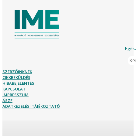
Egész
Ker
SZERZŐINKNEK
CIKKBEKÜLDÉS
HIBABEJELENTÉS
KAPCSOLAT
IMPRESSZUM
ÁSZF
ADATKEZELÉSI TÁJÉKOZTATÓ