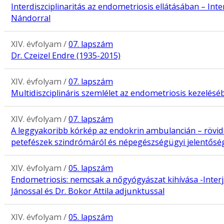
Interdiszciplinaritás az endometriosis ellátásában – Inte
Nándorral
XIV. évfolyam /
07. lapszám
Dr. Czeizel Endre (1935-2015)
XIV. évfolyam /
07. lapszám
Multidiszciplináris szemlélet az endometriosis kezelésé
XIV. évfolyam /
07. lapszám
A leggyakoribb kórkép az endokrin ambulancián – rövide
petefészek szindrómáról és népegészségügyi jelentősé
XIV. évfolyam /
05. lapszám
Endometriosis: nemcsak a nőgyógyászat kihívása -Interjú
Jánossal és Dr. Bokor Attila adjunktussal
XIV. évfolyam /
05. lapszám