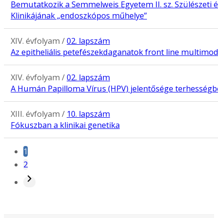
Bemutatkozik a Semmelweis Egyetem II. sz. Szülészeti 
Klinikájának „endoszkópos műhelye”
XIV. évfolyam /
02. lapszám
Az epitheliális petefészekdaganatok front line multimoda
XIV. évfolyam /
02. lapszám
A Humán Papilloma Vírus (HPV) jelentősége terhesség
XIII. évfolyam /
10. lapszám
Fókuszban a klinikai genetika
1
2