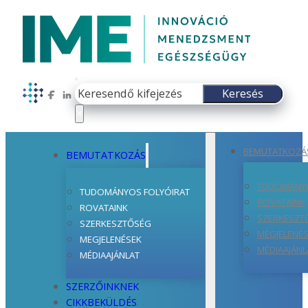
Keresés
Keresés
Follow us on Facebook
Follow us on LinkedIn
×
BEMUTATKOZÁ
BEMUTATKOZÁS
TUDOMÁNYO
TUDOMÁNYOS FOLYÓIRAT
ROVATAINK
ROVATAINK
SZERKESZT
SZERKESZTŐSÉG
MEGJELENÉ
MEGJELENÉSEK
MÉDIAAJÁNL
MÉDIAAJÁNLAT
SZERZŐINKNEK
CIKKBEKÜLDÉS