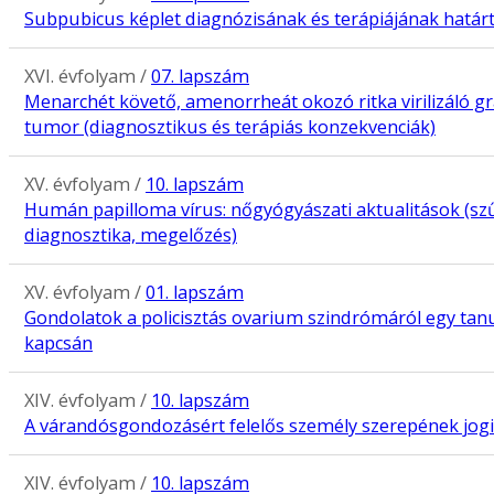
Subpubicus képlet diagnózisának és terápiájának határt
XVI. évfolyam /
07. lapszám
Menarchét követő, amenorrheát okozó ritka virilizáló g
tumor (diagnosztikus és terápiás konzekvenciák)
XV. évfolyam /
10. lapszám
Humán papilloma vírus: nőgyógyászati aktualitások (sz
diagnosztika, megelőzés)
XV. évfolyam /
01. lapszám
Gondolatok a policisztás ovarium szindrómáról egy tan
kapcsán
XIV. évfolyam /
10. lapszám
A várandósgondozásért felelős személy szerepének jogi
XIV. évfolyam /
10. lapszám