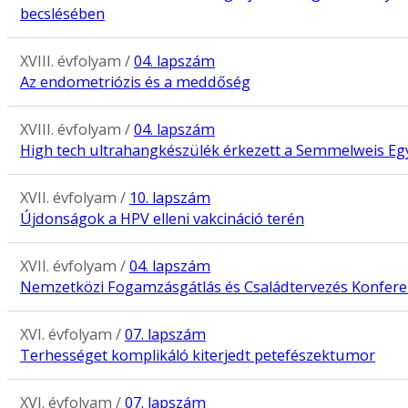
becslésében
XVIII. évfolyam /
04. lapszám
Az endometriózis és a meddőség
XVIII. évfolyam /
04. lapszám
High tech ultrahangkészülék érkezett a Semmelweis E
XVII. évfolyam /
10. lapszám
Újdonságok a HPV elleni vakcináció terén
XVII. évfolyam /
04. lapszám
Nemzetközi Fogamzásgátlás és Családtervezés Konfer
XVI. évfolyam /
07. lapszám
Terhességet komplikáló kiterjedt petefészektumor
XVI. évfolyam /
07. lapszám