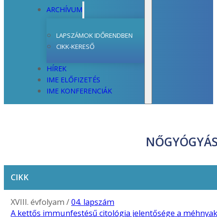
ARCHÍVUM
LAPSZÁMOK IDŐRENDBEN
CIKK-KERESŐ
HÍREK
IME ELŐFIZETÉS
IME KONFERENCIÁK
NŐGYÓGYÁS
CIKK
XVIII. évfolyam /
04. lapszám
A kettős immunfestésű citológia jelentősége a méhnyak