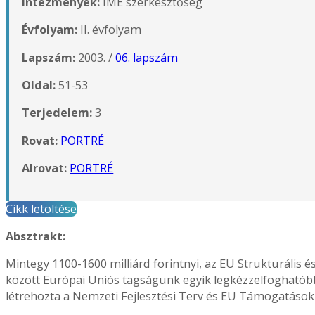
Intézmények:
IME szerkesztőség
Évfolyam:
II. évfolyam
Lapszám:
2003. /
06. lapszám
Oldal:
51-53
Terjedelem:
3
Rovat:
PORTRÉ
Alrovat:
PORTRÉ
Cikk letöltése
Absztrakt:
Mintegy 1100-1600 milliárd forintnyi, az EU Strukturális é
között Európai Uniós tagságunk egyik legkézzelfoghatóbb
létrehozta a Nemzeti Fejlesztési Terv és EU Támogatások H