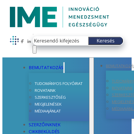
Keresés
Keresés
Follow us on Facebook
Follow us on LinkedIn
×
BEMUTATKOZÁ
BEMUTATKOZÁS
TUDOMÁNYO
TUDOMÁNYOS FOLYÓIRAT
ROVATAINK
ROVATAINK
SZERKESZT
SZERKESZTŐSÉG
MEGJELENÉ
MEGJELENÉSEK
MÉDIAAJÁNL
MÉDIAAJÁNLAT
SZERZŐINKNEK
CIKKBEKÜLDÉS