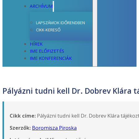
ARCHÍVUM
LAPSZÁMOK IDŐRENDBEN
CIKK-KERESŐ
HÍREK
IME ELŐFIZETÉS
IME KONFERENCIÁK
Pályázni tudni kell Dr. Dobrev Klára 
Cikk címe:
Pályázni tudni kell Dr. Dobrev Klára tájéko
Szerzők:
Boromisza Piroska