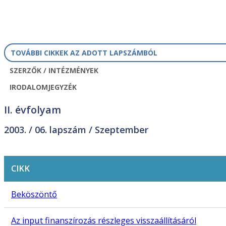
TOVÁBBI CIKKEK AZ ADOTT LAPSZÁMBÓL
SZERZŐK / INTÉZMÉNYEK
IRODALOMJEGYZÉK
II. évfolyam
2003. /
06. lapszám
/ Szeptember
CIKK
Beköszöntő
Az input finanszírozás részleges visszaállításáról