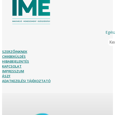
Egész
Ker
SZERZŐINKNEK
CIKKBEKÜLDÉS
HIBABEJELENTÉS
KAPCSOLAT
IMPRESSZUM
ÁSZF
ADATKEZELÉSI TÁJÉKOZTATÓ