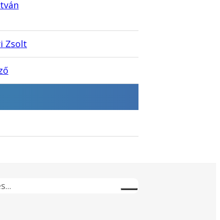
stván
i Zsolt
ző
s