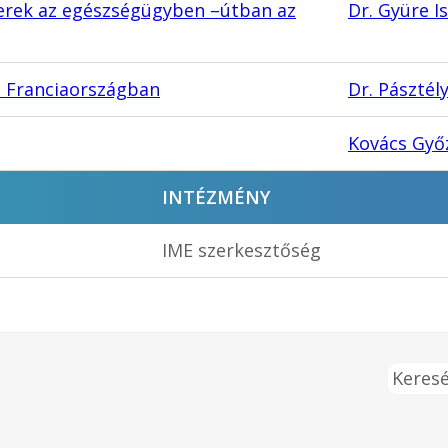
erek az egészségügyben –útban az
Dr. Gyüre I
a Franciaországban
Dr. Pásztély
Kovács Győ
INTÉZMÉNY
IME szerkesztőség
Keresé