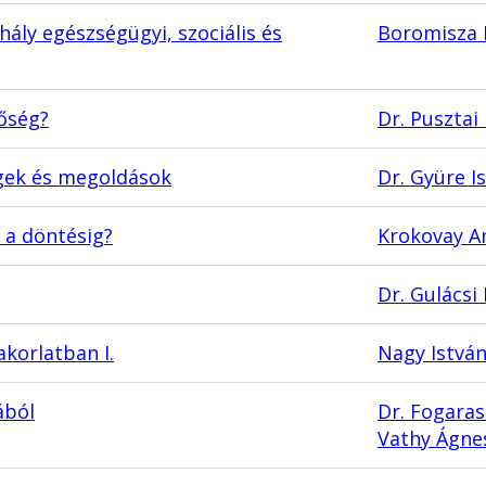
hály egészségügyi, szociális és
Boromisza 
őség?
Dr. Pusztai
égek és megoldások
Dr. Gyüre I
l a döntésig?
Krokovay A
Dr. Gulácsi
korlatban I.
Nagy Istvá
ából
Dr. Fogara
Vathy Ágne