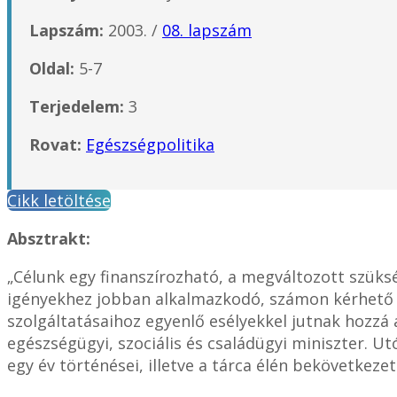
Lapszám:
2003. /
08. lapszám
Oldal:
5-7
Terjedelem:
3
Rovat:
Egészségpolitika
Cikk letöltése
Absztrakt:
„Célunk egy finanszírozható, a megváltozott szüks
igényekhez jobban alkalmazkodó, számon kérhető 
szolgáltatásaihoz egyenlő esélyekkel jutnak hozzá
egészségügyi, szociális és családügyi miniszter. Ut
egy év történései, illetve a tárca élén bekövetkez