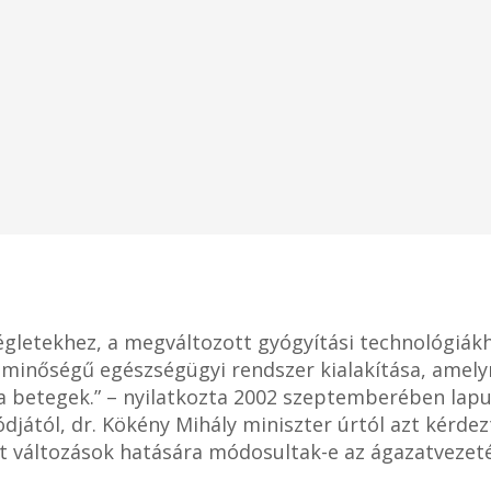
égletekhez, a megváltozott gyógyítási technológiákh
minőségű egészségügyi rendszer kialakítása, amely
 a betegek.” – nyilatkozta 2002 szeptemberében lapu
ódjától, dr. Kökény Mihály miniszter úrtól azt kérde
ett változások hatására módosultak-e az ágazatvezeté