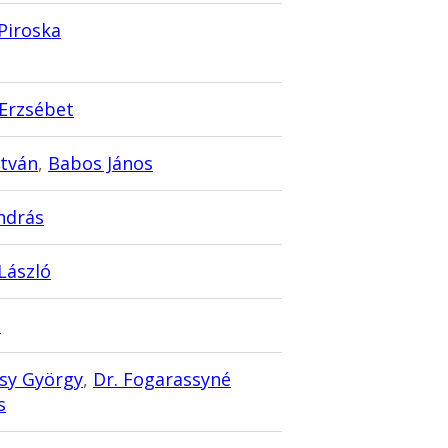
Piroska
 Erzsébet
stván
,
Babos János
ndrás
 László
n
ssy György
,
Dr. Fogarassyné
s