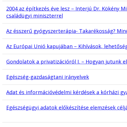
2004 az építkezés éve lesz – Interjú Dr. Kökény Mi
családügyi miniszterrel
Az ésszerű gyógyszerterápia- Takarékosság? Min
Az Európai Unió kapujában – Kihívások, lehetős
Gondolatok a privatizációról I. – Hogyan jutunk e
Egészség-gazdaságtani irányelvek
Adat és információvédelmi kérdések a kórházi gya
Egészségügyi adatok előkészítése elemzések célj