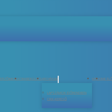
ERZŐINKNEK
CIKKBEKÜLDÉS
ARCHÍVUM
HÍREK
IME EL
LAPSZÁMOK IDŐRENDBEN
CIKK-KERESŐ