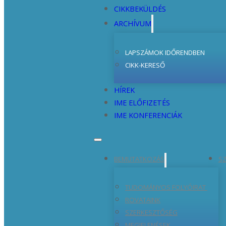
CIKKBEKÜLDÉS
ARCHÍVUM
LAPSZÁMOK IDŐRENDBEN
CIKK-KERESŐ
HÍREK
IME ELŐFIZETÉS
IME KONFERENCIÁK
BEMUTATKOZÁS
SZ
TUDOMÁNYOS FOLYÓIRAT
ROVATAINK
SZERKESZTŐSÉG
MEGJELENÉSEK