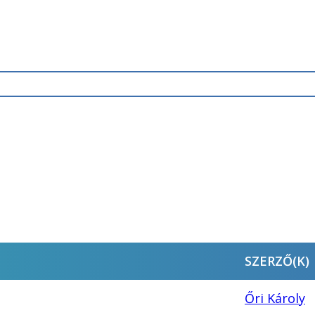
SZERZŐ(K)
Őri Károly