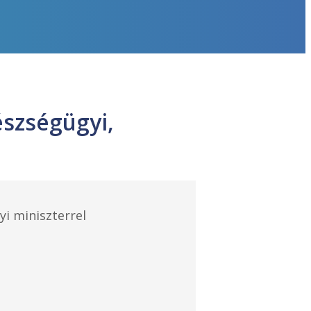
észségügyi,
yi miniszterrel