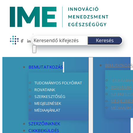
Keresés
Keresés
Follow us on Facebook
Follow us on LinkedIn
×
BEMUTATKOZÁ
BEMUTATKOZÁS
TUDOMÁNYO
TUDOMÁNYOS FOLYÓIRAT
ROVATAINK
ROVATAINK
SZERKESZT
SZERKESZTŐSÉG
MEGJELENÉ
MEGJELENÉSEK
MÉDIAAJÁNL
MÉDIAAJÁNLAT
SZERZŐINKNEK
CIKKBEKÜLDÉS