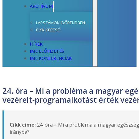
ARCHÍVUM
LAPSZÁMOK IDŐRENDBEN
CIKK-KERESŐ
HÍREK
IME ELŐFIZETÉS
IME KONFERENCIÁK
24. óra – Mi a probléma a magyar eg
vezérelt-programalkotást érték vezér
Cikk címe:
24. óra – Mi a probléma a magyar egészség
irányba?