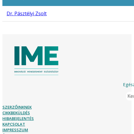
Dr. Pásztélyi Zsolt
Egész
Ker
SZERZŐINKNEK
CIKKBEKÜLDÉS
HIBABEJELENTÉS
KAPCSOLAT
IMPRESSZUM