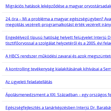
Migrációs hatások leképződése a magyar orvostársad
24. óra – Mi a probléma a magyar egészségügyben? Ava
megoldás vezérelt-programalkotást érték vezérelt irán
Engedélyező típusú hatóság helyett felügyelet Interjú 
tisztifőorvossal a szolgálat helyzetéről és a 2005. évi fel
A HBCS rendszer működési zavarai és azok megszünteté
A kontrolling tevékenység kialakításának kihívásai a 
Az ügyeleti feladatellátás
Ápolásmenedzsment a XXI. Században – egy országos f
Egészségfejlesztés a tanárképzésben Interjú Dr. Barabás