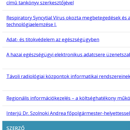
címû tankönyv szerkesztőjével
Respiratory Syncytial Vírus okozta megbetegedések és a
technológiaelemzése I.
Adat- és titokvédelem az egészségügyben
A hazai egészségügyi elektronikus adatcsere üzenetsza
Távoli radiológiai központok informatikai rendszereine
Regionális információkezelés – a költséghatékony műkö
Interjú Dr. Szolnoki Andrea főpolgármester-helyettessel
SZERZŐ