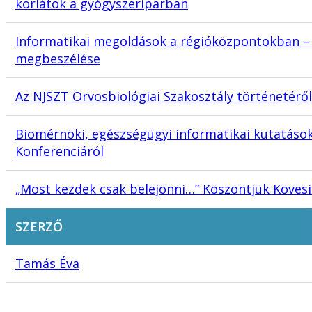
korlátok a gyógyszeriparban
Informatikai megoldások a régióközpontokban – 
megbeszélése
Az NJSZT Orvosbiológiai Szakosztály történetéről
Biomérnöki, egészségügyi informatikai kutatáso
Konferenciáról
„Most kezdek csak belejönni…” Köszöntjük Kövesi
SZERZŐ
Tamás Éva