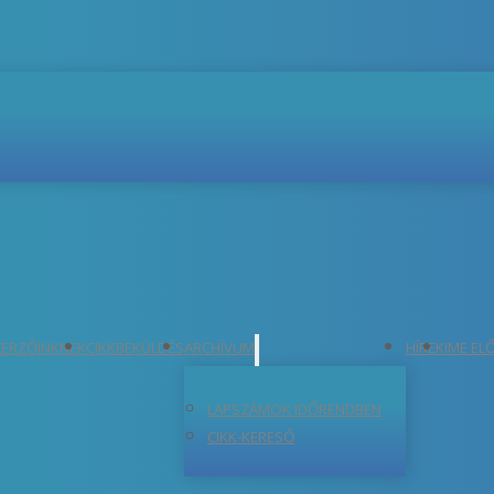
ERZŐINKNEK
CIKKBEKÜLDÉS
ARCHÍVUM
HÍREK
IME EL
LAPSZÁMOK IDŐRENDBEN
CIKK-KERESŐ