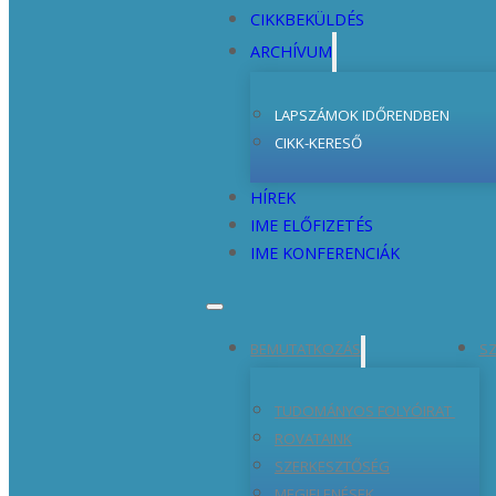
CIKKBEKÜLDÉS
ARCHÍVUM
LAPSZÁMOK IDŐRENDBEN
CIKK-KERESŐ
HÍREK
IME ELŐFIZETÉS
IME KONFERENCIÁK
BEMUTATKOZÁS
SZ
TUDOMÁNYOS FOLYÓIRAT
ROVATAINK
SZERKESZTŐSÉG
MEGJELENÉSEK