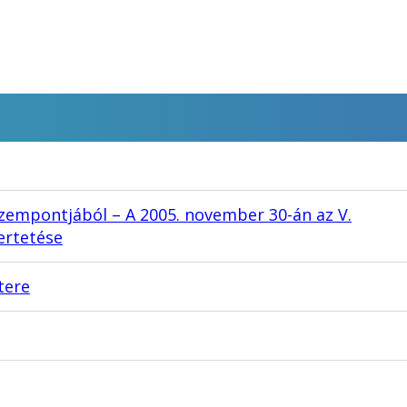
zempontjából – A 2005. november 30-án az V.
ertetése
tere