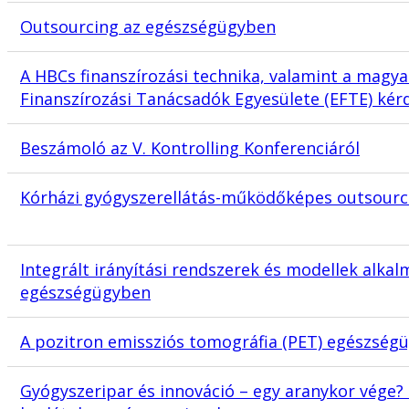
Outsourcing az egészségügyben
A HBCs finanszírozási technika, valamint a magy
Finanszírozási Tanácsadók Egyesülete (EFTE) kér
Beszámoló az V. Kontrolling Konferenciáról
Kórházi gyógyszerellátás-működőképes outsourci
Integrált irányítási rendszerek és modellek alkal
egészségügyben
A pozitron emissziós tomográfia (PET) egészségü
Gyógyszeripar és innováció – egy aranykor vége? II