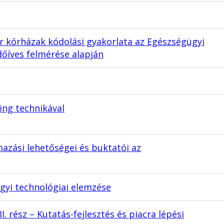
ar kórházak kódolási gyakorlata az Egészségügyi
dőíves felmérése alapján
ng technikával
mazási lehetőségei és buktatói az
gyi technológiai elemzése
. rész – Kutatás-fejlesztés és piacra lépési