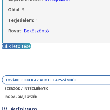
Oldal:
3
Terjedelem:
1
Rovat:
Beköszöntő
Cikk letöltése
TOVÁBBI CIKKEK AZ ADOTT LAPSZÁMBÓL
SZERZŐK / INTÉZMÉNYEK
IRODALOMJEGYZÉK
IV. évfolyam