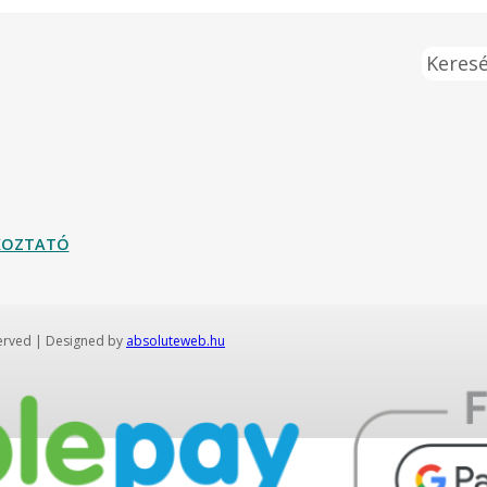
Keresé
ÉKOZTATÓ
served | Designed by
absoluteweb.hu