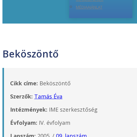
MÉDIAAJÁNLAT
Beköszöntő
Cikk címe:
Beköszöntő
Szerzők:
Tamás Éva
Intézmények:
IME szerkesztőség
Évfolyam:
IV. évfolyam
Lapszám:
2005. /
09. lapszám