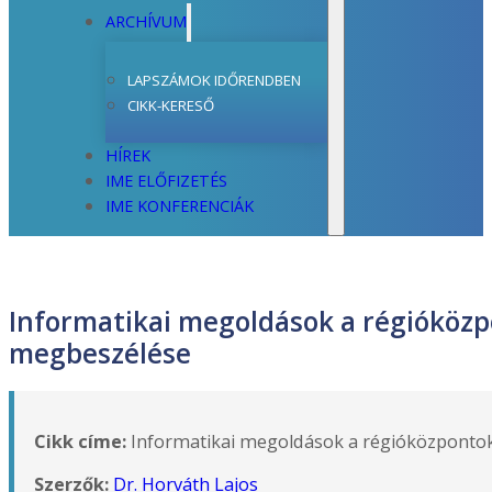
ARCHÍVUM
LAPSZÁMOK IDŐRENDBEN
CIKK-KERESŐ
HÍREK
IME ELŐFIZETÉS
IME KONFERENCIÁK
Informatikai megoldások a régióközp
megbeszélése
Cikk címe:
Informatikai megoldások a régióközpontok
Szerzők:
Dr. Horváth Lajos