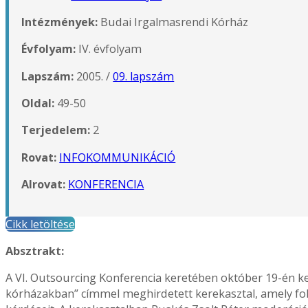
Intézmények:
Budai Irgalmasrendi Kórház
Évfolyam:
IV. évfolyam
Lapszám:
2005. /
09. lapszám
Oldal:
49-50
Terjedelem:
2
Rovat:
INFOKOMMUNIKÁCIÓ
Alrovat:
KONFERENCIA
Cikk letöltése
Absztrakt:
A VI. Outsourcing Konferencia keretében október 19-én 
kórházakban” címmel meghirdetett kerekasztal, amely foko