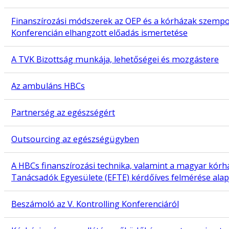
Finanszírozási módszerek az OEP és a kórházak szempon
Konferencián elhangzott előadás ismertetése
A TVK Bizottság munkája, lehetőségei és mozgástere
Az ambuláns HBCs
Partnerség az egészségért
Outsourcing az egészségügyben
A HBCs finanszírozási technika, valamint a magyar kórh
Tanácsadók Egyesülete (EFTE) kérdőíves felmérése alap
Beszámoló az V. Kontrolling Konferenciáról