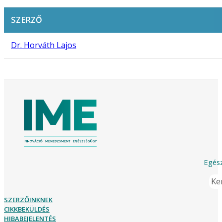
SZERZŐ
Dr. Horváth Lajos
Egész
Ker
SZERZŐINKNEK
CIKKBEKÜLDÉS
HIBABEJELENTÉS