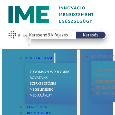
Keresés
Keresés
Follow us on Facebook
Follow us on LinkedIn
×
BEMUTATKOZÁ
BEMUTATKOZÁS
TUDOMÁNYO
TUDOMÁNYOS FOLYÓIRAT
ROVATAINK
ROVATAINK
SZERKESZT
SZERKESZTŐSÉG
MEGJELENÉ
MEGJELENÉSEK
MÉDIAAJÁNL
MÉDIAAJÁNLAT
SZERZŐINKNEK
CIKKBEKÜLDÉS