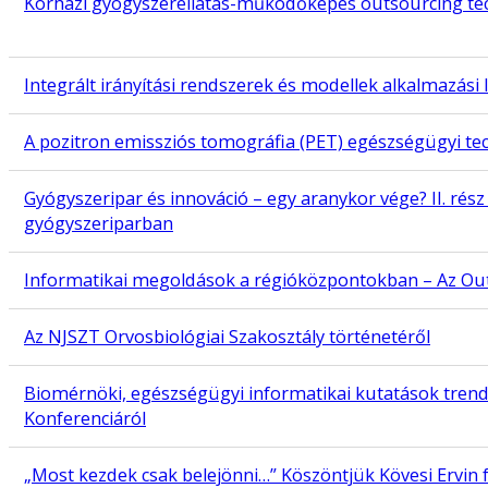
Kórházi gyógyszerellátás-működőképes outsourcing te
Integrált irányítási rendszerek és modellek alkalmazás
A pozitron emissziós tomográfia (PET) egészségügyi te
Gyógyszeripar és innováció – egy aranykor vége? II. rész 
gyógyszeriparban
Informatikai megoldások a régióközpontokban – Az Ou
Az NJSZT Orvosbiológiai Szakosztály történetéről
Biomérnöki, egészségügyi informatikai kutatások tren
Konferenciáról
„Most kezdek csak belejönni…” Köszöntjük Kövesi Ervin 