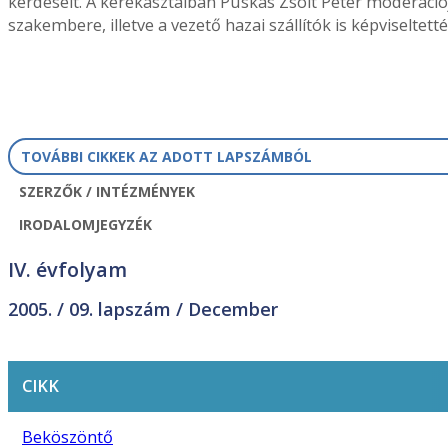
kérdéseit. A kerekasztalban Puskás Zsolt Péter moderációj
szakembere, illetve a vezető hazai szállítók is képviseltet
TOVÁBBI CIKKEK AZ ADOTT LAPSZÁMBÓL
SZERZŐK / INTÉZMÉNYEK
IRODALOMJEGYZÉK
IV. évfolyam
2005. /
09. lapszám
/ December
CIKK
Beköszöntő