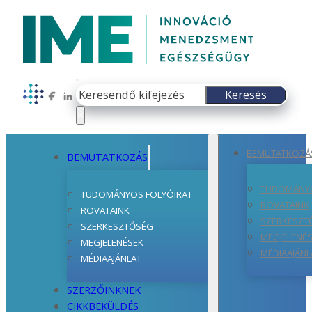
Keresés
Keresés
Follow us on Facebook
Follow us on LinkedIn
×
BEMUTATKOZÁ
BEMUTATKOZÁS
TUDOMÁNYO
TUDOMÁNYOS FOLYÓIRAT
ROVATAINK
ROVATAINK
SZERKESZT
SZERKESZTŐSÉG
MEGJELENÉ
MEGJELENÉSEK
MÉDIAAJÁNL
MÉDIAAJÁNLAT
SZERZŐINKNEK
CIKKBEKÜLDÉS