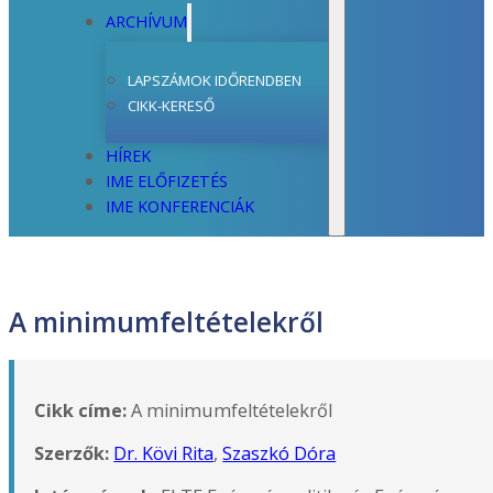
ARCHÍVUM
LAPSZÁMOK IDŐRENDBEN
CIKK-KERESŐ
HÍREK
IME ELŐFIZETÉS
IME KONFERENCIÁK
A minimumfeltételekről
Cikk címe:
A minimumfeltételekről
Szerzők:
Dr. Kövi Rita
,
Szaszkó Dóra