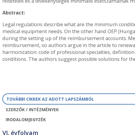
feltételek és a tevékenységek minimális esetszámainak me
Abstract:
Legal regulations describe what are the minimum conditi
medical equipment needs. On the other hand OEP (Hungari
during the setting up of the reimbursement accounts. Me
reimbursement, so authors argue in the article to renewal
harmonization: code of professional specialties, definiti
conditions. The authors suggest possible solutions for t
TOVÁBBI CIKKEK AZ ADOTT LAPSZÁMBÓL
SZERZŐK / INTÉZMÉNYEK
IRODALOMJEGYZÉK
VI. évfolyam