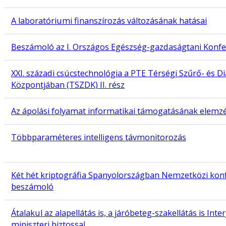
A laboratóriumi finanszírozás változásának hatásai
Beszámoló az I. Országos Egészség-gazdaságtani Konfe
XXI. századi csúcstechnológia a PTE Térségi Szűrő- és D
Központjában (TSZDK) II. rész
Az ápolási folyamat informatikai támogatásának elemz
Többparaméteres intelligens távmonitorozás
Két hét kriptográfia Spanyolországban Nemzetközi kon
beszámoló
Átalakul az alapellátás is, a járóbeteg-szakellátás is Int
miniszteri biztossal