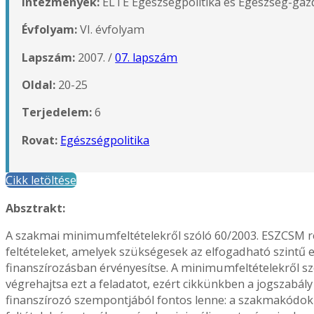
Intézmények:
ELTE Egészségpolitika és Egészség-gaz
Évfolyam:
VI. évfolyam
Lapszám:
2007. /
07. lapszám
Oldal:
20-25
Terjedelem:
6
Rovat:
Egészségpolitika
Cikk letöltése
Absztrakt:
A szakmai minimumfeltételekről szóló 60/2003. ESZCSM ren
feltételeket, amelyek szükségesek az elfogadható szintű 
finanszírozásban érvényesítse. A minimumfeltételekről s
végrehajtsa ezt a feladatot, ezért cikkünkben a jogszabál
finanszírozó szempontjából fontos lenne: a szakmakódok h