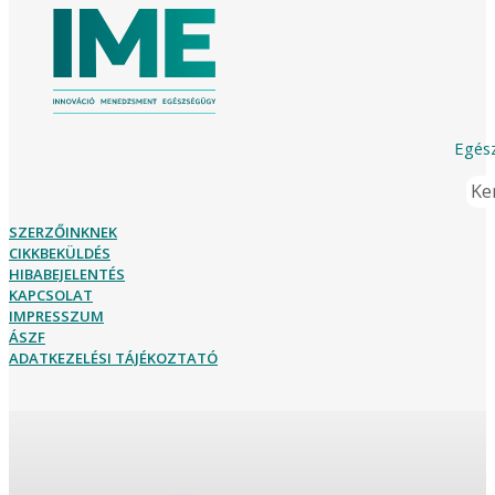
Egész
Ker
SZERZŐINKNEK
CIKKBEKÜLDÉS
HIBABEJELENTÉS
KAPCSOLAT
IMPRESSZUM
ÁSZF
ADATKEZELÉSI TÁJÉKOZTATÓ