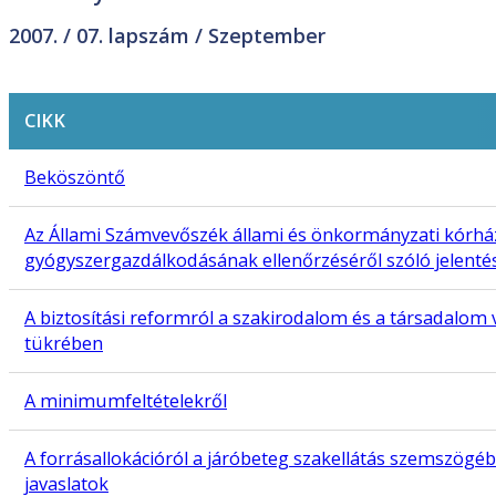
2007. /
07. lapszám
/ Szeptember
CIKK
Beköszöntő
Az Állami Számvevőszék állami és önkormányzati kórhá
gyógyszergazdálkodásának ellenőrzéséről szóló jelentés
A biztosítási reformról a szakirodalom és a társadalo
tükrében
A minimumfeltételekről
A forrásallokációról a járóbeteg szakellátás szemszögébő
javaslatok