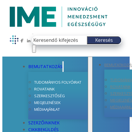
Keresés
Keresés
Follow us on Facebook
Follow us on LinkedIn
×
BEMUTATKOZÁ
BEMUTATKOZÁS
TUDOMÁNYO
TUDOMÁNYOS FOLYÓIRAT
ROVATAINK
ROVATAINK
SZERKESZT
SZERKESZTŐSÉG
MEGJELENÉ
MEGJELENÉSEK
MÉDIAAJÁNL
MÉDIAAJÁNLAT
SZERZŐINKNEK
CIKKBEKÜLDÉS