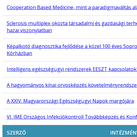
Cooperation Based Medicine, mint a paradigmaváltás a
Sclerosis multiplex okozta társadalmi és gazdasági ter
hazai viszonylatban
Képalkotó diagnosztika fejlődése a közel 100 éves Sopr
Kórházban
Intelligens egészségügyi rendszerek EESZT kapcsolatok
A hagyományos kínai orvosképzés követelményrendsze
A XXIV. Magyarországi Egészségügyi Napok margójára
VI. IME Országos Infekciókontroll Továbbképzés és Kon
SZERZŐ
INTÉZMÉN