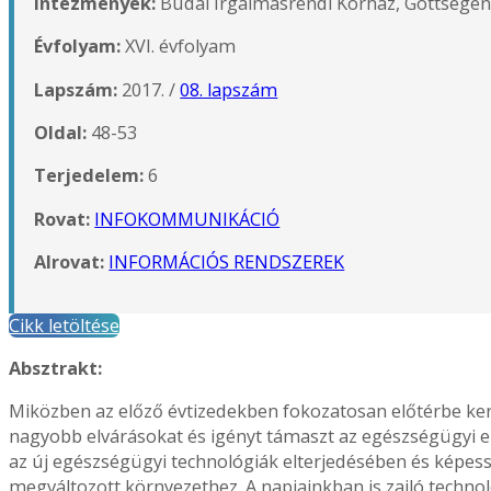
Intézmények:
Budai Irgalmasrendi Kórház, Gottsegen 
Évfolyam:
XVI. évfolyam
Lapszám:
2017. /
08. lapszám
Oldal:
48-53
Terjedelem:
6
Rovat:
INFOKOMMUNIKÁCIÓ
Alrovat:
INFORMÁCIÓS RENDSZEREK
Cikk letöltése
Absztrakt:
Miközben az előző évtizedekben fokozatosan előtérbe ker
nagyobb elvárásokat és igényt támaszt az egészségügyi 
az új egészségügyi technológiák elterjedésében és képessé
megváltozott környezethez. A napjainkban is zajló technol