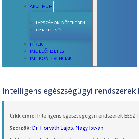
ARCHÍVUM
LAPSZÁMOK IDŐRENDBEN
CIKK-KERESŐ
HÍREK
IME ELŐFIZETÉS
IME KONFERENCIÁK
Intelligens egészségügyi rendszerek
Cikk címe:
Intelligens egészségügyi rendszerek EESZT
Szerzők:
Dr. Horváth Lajos
,
Nagy István