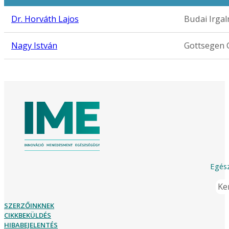
Dr. Horváth Lajos
Budai Irga
Nagy István
Gottsegen G
Egész
Ker
SZERZŐINKNEK
CIKKBEKÜLDÉS
HIBABEJELENTÉS