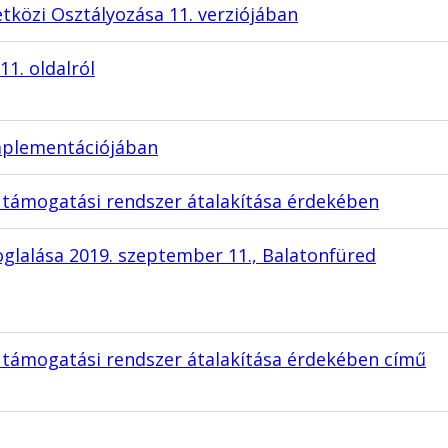
közi Osztályozása 11. verziójában
1. oldalról
implementációjában
 támogatási rendszer átalakítása érdekében
oglalása 2019. szeptember 11., Balatonfüred
 támogatási rendszer átalakítása érdekében című