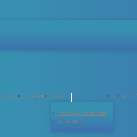
ERZŐINKNEK
CIKKBEKÜLDÉS
ARCHÍVUM
HÍREK
IME EL
LAPSZÁMOK IDŐRENDBEN
CIKK-KERESŐ