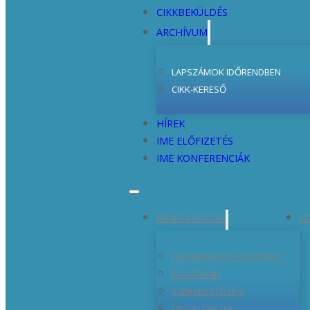
CIKKBEKÜLDÉS
ARCHÍVUM
LAPSZÁMOK IDŐRENDBEN
CIKK-KERESŐ
HÍREK
IME ELŐFIZETÉS
IME KONFERENCIÁK
BEMUTATKOZÁS
SZ
TUDOMÁNYOS FOLYÓIRAT
ROVATAINK
SZERKESZTŐSÉG
MEGJELENÉSEK