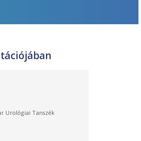
tációjában
r Urológiai Tanszék