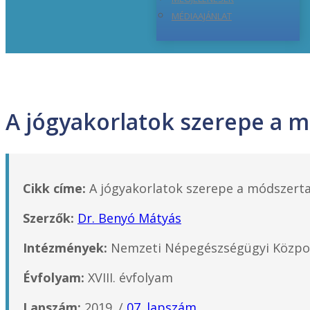
MÉDIAAJÁNLAT
A jógyakorlatok szerepe a 
Cikk címe:
A jógyakorlatok szerepe a módszerta
Szerzők:
Dr. Benyó Mátyás
Intézmények:
Nemzeti Népegészségügyi Közpon
Évfolyam:
XVIII. évfolyam
Lapszám:
2019. /
07. lapszám