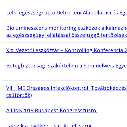
Lelki egészségnap a Debreceni Alapellátási és Eg
Biolumineszcens monitoring eszközök alkalmazha
az egészségügyi ellátással összefüggő fertőzése
XIX. Vezetői eszköztár – Kontrolling Konferencia 
Betegbiztonsági szakértelem a Semmelweis Egye
VIII. IME Országos Infekciókontroll Továbbképzés
csütörtök)
A LINK2019 Budapest Kongresszusról
Látszik a jövőkép, csak ki kell várni…