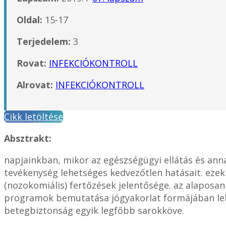
Oldal:
15-17
Terjedelem:
3
Rovat:
INFEKCIÓKONTROLL
Alrovat:
INFEKCIÓKONTROLL
Cikk letöltése
Absztrakt:
napjainkban, mikor az egészségügyi ellátás és ann
tevékenység lehetséges kedvezőtlen hatásait. ezek
(nozokomiális) fertőzések jelentősége. az alaposan 
programok bemutatása jógyakorlat formájában lehe
betegbiztonság egyik legfőbb sarokköve.