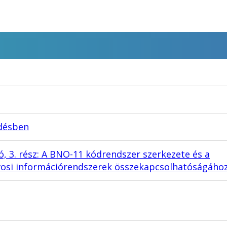
edésben
, 3. rész: A BNO-11 kódrendszer szerkezete és a
vosi információrendszerek összekapcsolhatóságáho