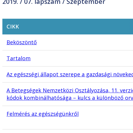
2019. /
07. lapszám
/ Szeptember
CIKK
Beköszöntő
Tartalom
Az egészségi állapot szerepe a gazdasági növek
A Betegségek Nemzetközi Osztályozása, 11. verzió
kódok kombinálhatósága – kulcs a különböző or
Felmérés az egészségünkről