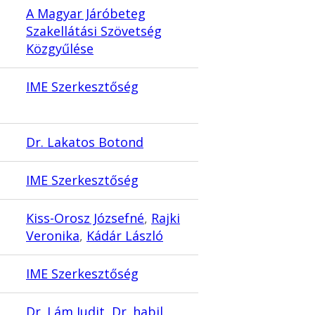
A Magyar Járóbeteg
Szakellátási Szövetség
Közgyűlése
IME Szerkesztőség
Dr. Lakatos Botond
IME Szerkesztőség
Kiss-Orosz Józsefné
,
Rajki
Veronika
,
Kádár László
IME Szerkesztőség
Dr. Lám Judit
,
Dr. habil.