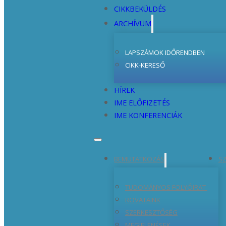
CIKKBEKÜLDÉS
ARCHÍVUM
LAPSZÁMOK IDŐRENDBEN
CIKK-KERESŐ
HÍREK
IME ELŐFIZETÉS
IME KONFERENCIÁK
BEMUTATKOZÁS
SZ
TUDOMÁNYOS FOLYÓIRAT
ROVATAINK
SZERKESZTŐSÉG
MEGJELENÉSEK