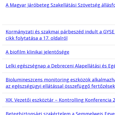
A Magyar Járóbeteg Szakellátási Szövetség állásf
Kormányzati és szakmai párbeszéd indult a GYSE
cikk folytatása a 17. oldalról
A biofilm klinikai jelentősége
Lelki egészségnap a Debreceni Alapellátási és Eg
Biolumineszcens monitoring eszközök alkalmazha
az egészségügyi ellátással összefüggő fertőzése
XIX. Vezetői eszköztár – Kontrolling Konferencia 
Betegbiztonsági szakértelem a Semmelweis Egye