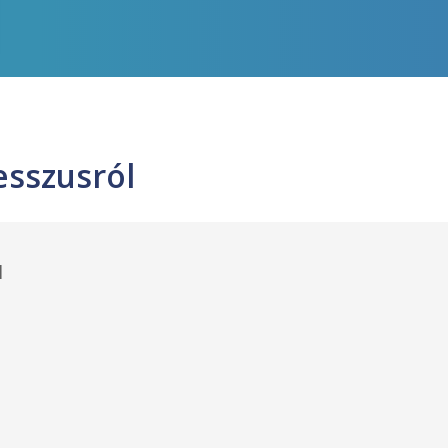
sszusról
l