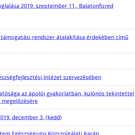
oglalása 2019. szeptember 11., Balatonfüred
 támogatási rendszer átalakítása érdekében című
észségfejlesztési Intézet szervezésében
tósága az ápolói gyakorlatban, különös tekintettel
k megelőzésére
2019. december 3. (kedd)
tem Egészségügyi Közszolgálati Karán