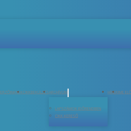
ERZŐINKNEK
CIKKBEKÜLDÉS
ARCHÍVUM
HÍREK
IME EL
LAPSZÁMOK IDŐRENDBEN
CIKK-KERESŐ