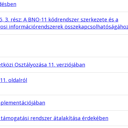
edésben
, 3. rész: A BNO-11 kódrendszer szerkezete és a
vosi információrendszerek összekapcsolhatóságáho
közi Osztályozása 11. verziójában
1. oldalról
implementációjában
 támogatási rendszer átalakítása érdekében