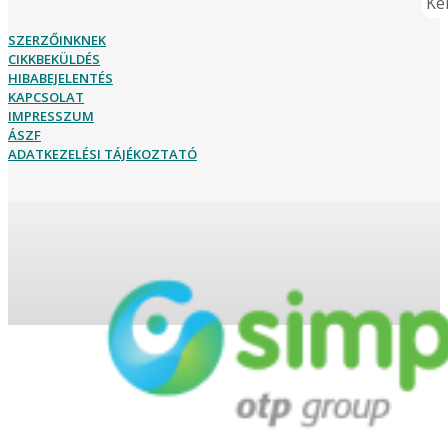
Ker
SZERZŐINKNEK
CIKKBEKÜLDÉS
HIBABEJELENTÉS
KAPCSOLAT
IMPRESSZUM
ÁSZF
ADATKEZELÉSI TÁJÉKOZTATÓ