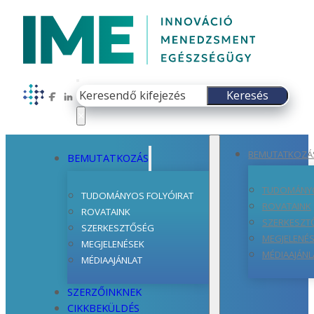
Keresés
Keresés
Follow us on Facebook
Follow us on LinkedIn
×
BEMUTATKOZÁ
BEMUTATKOZÁS
TUDOMÁNYO
TUDOMÁNYOS FOLYÓIRAT
ROVATAINK
ROVATAINK
SZERKESZT
SZERKESZTŐSÉG
MEGJELENÉ
MEGJELENÉSEK
MÉDIAAJÁNL
MÉDIAAJÁNLAT
SZERZŐINKNEK
CIKKBEKÜLDÉS