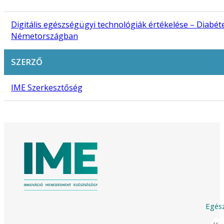
Digitális egészségügyi technológiák értékelése – Diabét
Németországban
SZERZŐ
IME Szerkesztőség
Egész