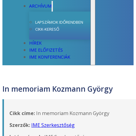
ARCHÍVUM
LAPSZÁMOK IDŐRENDBEN
CIKK-KERESŐ
HÍREK
IME ELŐFIZETÉS
IME KONFERENCIÁK
In memoriam Kozmann György
Cikk címe:
In memoriam Kozmann György
Szerzők:
IME Szerkesztőség