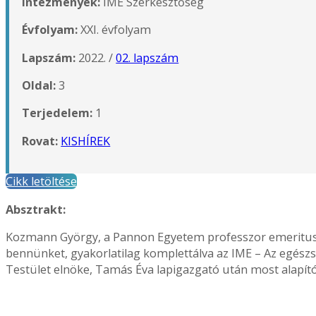
Intézmények:
IME Szerkesztőség
Évfolyam:
XXI. évfolyam
Lapszám:
2022. /
02. lapszám
Oldal:
3
Terjedelem:
1
Rovat:
KISHÍREK
Cikk letöltése
Absztrakt:
Kozmann György, a Pannon Egyetem professzor emeritusa 2
bennünket, gyakorlatilag komplettálva az IME – Az egész
Testület elnöke, Tamás Éva lapigazgató után most alapító