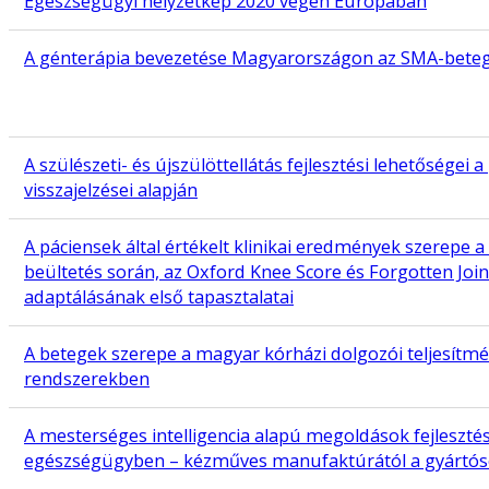
Egészségügyi helyzetkép 2020 végén Európában
A génterápia bevezetése Magyarországon az SMA-bete
A szülészeti- és újszülöttellátás fejlesztési lehetőségei 
visszajelzései alapján
A páciensek által értékelt klinikai eredmények szerepe a
beültetés során, az Oxford Knee Score és Forgotten Join
adaptálásának első tapasztalatai
A betegek szerepe a magyar kórházi dolgozói teljesítmé
rendszerekben
A mesterséges intelligencia alapú megoldások fejleszté
egészségügyben – kézműves manufaktúrától a gyártós