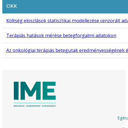
CIKK
Költség eloszlások statisztikai modellezése cenzorált a
Terápiás hatások mérése betegforgalmi adatokon
Az onkológiai terápiás betegutak eredményességének ér
Egész