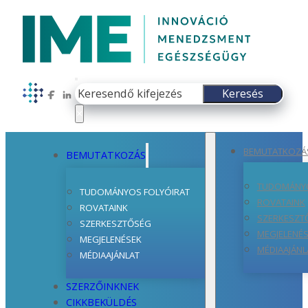
Keresés
Keresés
Follow us on Facebook
Follow us on LinkedIn
×
BEMUTATKOZÁ
BEMUTATKOZÁS
TUDOMÁNYO
TUDOMÁNYOS FOLYÓIRAT
ROVATAINK
ROVATAINK
SZERKESZT
SZERKESZTŐSÉG
MEGJELENÉ
MEGJELENÉSEK
MÉDIAAJÁNL
MÉDIAAJÁNLAT
SZERZŐINKNEK
CIKKBEKÜLDÉS