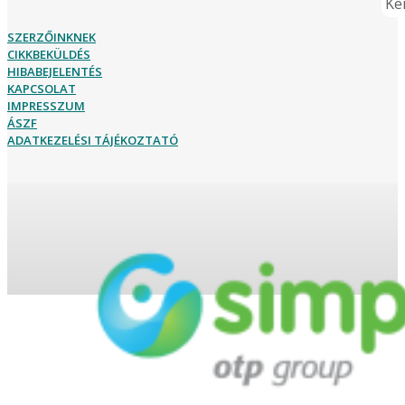
Ker
SZERZŐINKNEK
CIKKBEKÜLDÉS
HIBABEJELENTÉS
KAPCSOLAT
IMPRESSZUM
ÁSZF
ADATKEZELÉSI TÁJÉKOZTATÓ