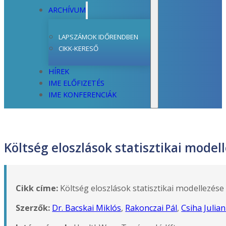
ARCHÍVUM
LAPSZÁMOK IDŐRENDBEN
CIKK-KERESŐ
HÍREK
IME ELŐFIZETÉS
IME KONFERENCIÁK
Költség eloszlások statisztikai mode
Cikk címe:
Költség eloszlások statisztikai modellezés
Szerzők:
Dr. Bacskai Miklós
,
Rakonczai Pál
,
Csiha Julia