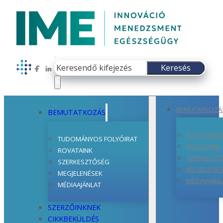
Keresés
Keresés
Follow us on Facebook
Follow us on LinkedIn
×
BEMUTATKOZÁ
BEMUTATKOZÁS
TUDOMÁNYO
TUDOMÁNYOS FOLYÓIRAT
ROVATAINK
ROVATAINK
SZERKESZT
SZERKESZTŐSÉG
MEGJELENÉ
MEGJELENÉSEK
MÉDIAAJÁNL
MÉDIAAJÁNLAT
SZERZŐINKNEK
CIKKBEKÜLDÉS