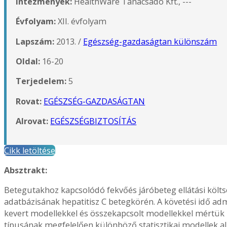
Intézmények:
HealthWare Tanácsadó Kft., ---
Évfolyam:
XII. évfolyam
Lapszám:
2013. /
Egészség-gazdaságtan különszám
Oldal:
16-20
Terjedelem:
5
Rovat:
EGÉSZSÉG-GAZDASÁGTAN
Alrovat:
EGÉSZSÉGBIZTOSÍTÁS
Cikk letöltése
Absztrakt:
Betegutakhoz kapcsolódó fekvőés járóbeteg ellátási költs
adatbázisának hepatitisz C betegkörén. A követési idő admi
kevert modellekkel és összekapcsolt modellekkel mértük 
típusának megfelelően különböző statisztikai modellek a