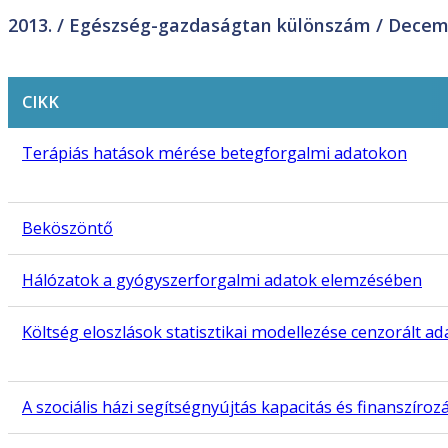
2013. /
Egészség-gazdaságtan különszám
/ Decem
CIKK
Terápiás hatások mérése betegforgalmi adatokon
Beköszöntő
Hálózatok a gyógyszerforgalmi adatok elemzésében
Költség eloszlások statisztikai modellezése cenzorált a
A szociális házi segítségnyújtás kapacitás és finanszíroz