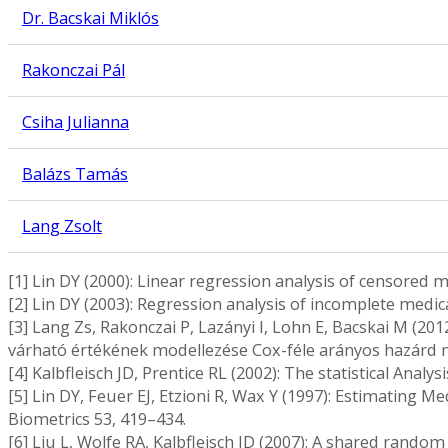
Dr. Bacskai Miklós
Rakonczai Pál
Csiha Julianna
Balázs Tamás
Lang Zsolt
[1] Lin DY (2000): Linear regression analysis of censored med
[2] Lin DY (2003): Regression analysis of incomplete medica
[3] Lang Zs, Rakonczai P, Lazányi I, Lohn E, Bacskai M (2
várható értékének modellezése Cox-féle arányos hazárd mo
[4] Kalbfleisch JD, Prentice RL (2002): The statistical Analys
[5] Lin DY, Feuer EJ, Etzioni R, Wax Y (1997): Estimating 
Biometrics 53, 419–434.
[6] Liu L, Wolfe RA, Kalbfleisch JD (2007): A shared random