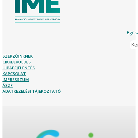
Egész
Ker
SZERZŐINKNEK
CIKKBEKÜLDÉS
HIBABEJELENTÉS
KAPCSOLAT
IMPRESSZUM
ÁSZF
ADATKEZELÉSI TÁJÉKOZTATÓ