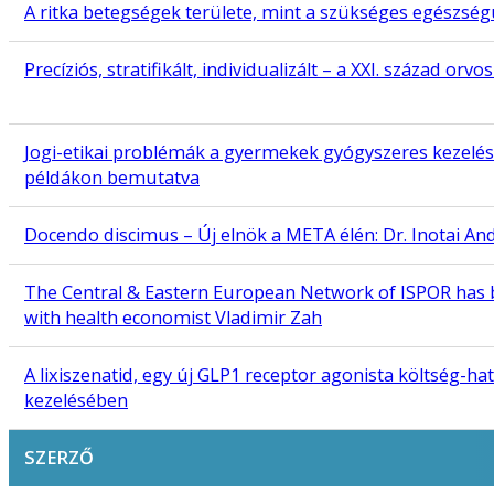
A ritka betegségek területe, mint a szükséges egészség
Precíziós, stratifikált, individualizált – a XXI. század orv
Jogi-etikai problémák a gyermekek gyógyszeres kezelés
példákon bemutatva
Docendo discimus – Új elnök a META élén: Dr. Inotai An
The Central & Eastern European Network of ISPOR has b
with health economist Vladimir Zah
A lixiszenatid, egy új GLP1 receptor agonista költség-h
kezelésében
SZERZŐ