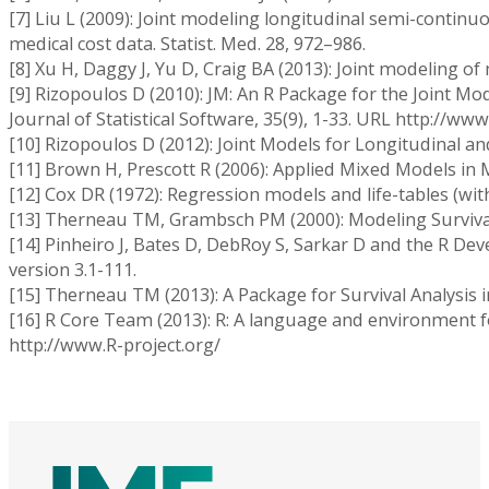
[7] Liu L (2009): Joint modeling longitudinal semi-continuo
medical cost data. Statist. Med. 28, 972–986.
[8] Xu H, Daggy J, Yu D, Craig BA (2013): Joint modeling of
[9] Rizopoulos D (2010): JM: An R Package for the Joint Mo
Journal of Statistical Software, 35(9), 1-33. URL http://www.
[10] Rizopoulos D (2012): Joint Models for Longitudinal a
[11] Brown H, Prescott R (2006): Applied Mixed Models in M
[12] Cox DR (1972): Regression models and life-tables (with d
[13] Therneau TM, Grambsch PM (2000): Modeling Survival
[14] Pinheiro J, Bates D, DebRoy S, Sarkar D and the R D
version 3.1-111.
[15] Therneau TM (2013): A Package for Survival Analysis i
[16] R Core Team (2013): R: A language and environment fo
http://www.R-project.org/