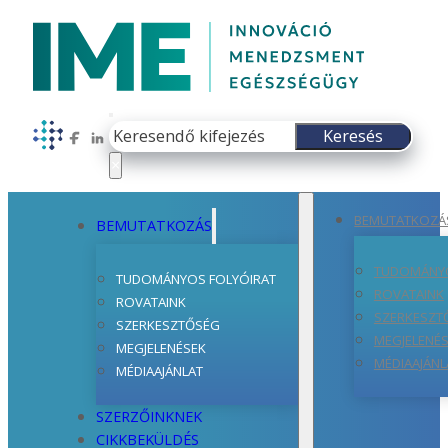
Keresés
Keresés
Follow us on Facebook
Follow us on LinkedIn
×
BEMUTATKOZÁ
BEMUTATKOZÁS
TUDOMÁNYO
TUDOMÁNYOS FOLYÓIRAT
ROVATAINK
ROVATAINK
SZERKESZT
SZERKESZTŐSÉG
MEGJELENÉ
MEGJELENÉSEK
MÉDIAAJÁNL
MÉDIAAJÁNLAT
SZERZŐINKNEK
CIKKBEKÜLDÉS