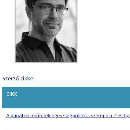
Szerző cikkei
CIKK
A bariátriai műtétek egészségpolitikai szerepe a 2-es 