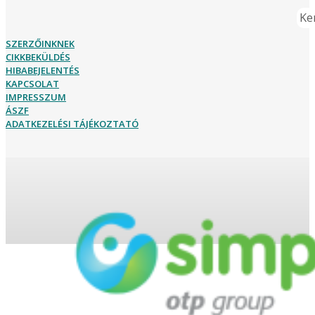
Ker
SZERZŐINKNEK
CIKKBEKÜLDÉS
HIBABEJELENTÉS
KAPCSOLAT
IMPRESSZUM
ÁSZF
ADATKEZELÉSI TÁJÉKOZTATÓ