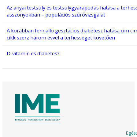
Az anyai testsúly és testsúlygyarapodás hatása a terhe
asszonyokban – populációs szűrővizsgálat
A korábban fennálló gesztációs diabétesz hatása cím cím
cikk szerz három évvel a terhességet követően
D-vitamin és diabétesz
Egész