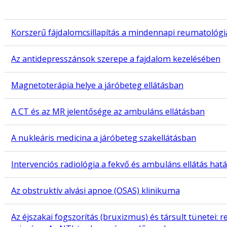
Korszerű fájdalomcsillapítás a mindennapi reumatológi
Az antidepresszánsok szerepe a fajdalom kezelésében
Magnetoterápia helye a járóbeteg ellátásban
A CT és az MR jelentősége az ambuláns ellátásban
A nukleáris medicina a járóbeteg szakellátásban
Intervenciós radiológia a fekvő és ambuláns ellátás hat
Az obstruktív alvási apnoe (OSAS) klinikuma
Az éjszakai fogszorítás (bruxizmus) és társult tünetei: re