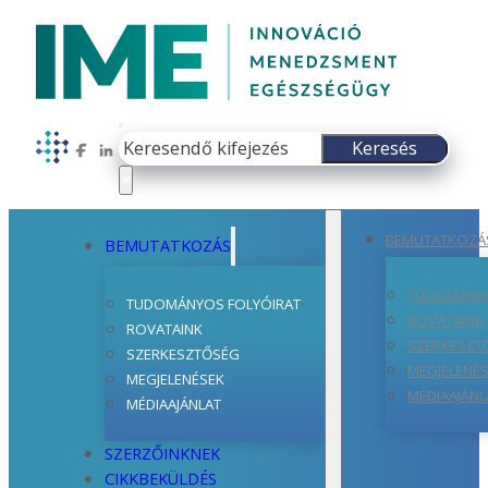
Keresés
Keresés
Follow us on Facebook
Follow us on LinkedIn
×
BEMUTATKOZÁ
BEMUTATKOZÁS
TUDOMÁNYO
TUDOMÁNYOS FOLYÓIRAT
ROVATAINK
ROVATAINK
SZERKESZT
SZERKESZTŐSÉG
MEGJELENÉ
MEGJELENÉSEK
MÉDIAAJÁNL
MÉDIAAJÁNLAT
SZERZŐINKNEK
CIKKBEKÜLDÉS