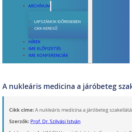
ARCHÍVUM
LAPSZÁMOK IDŐRENDBEN
CIKK-KERESŐ
HÍREK
IME ELŐFIZETÉS
IME KONFERENCIÁK
A nukleáris medicina a járóbeteg sza
Cikk címe:
A nukleáris medicina a járóbeteg szakellát
Szerzők:
Prof. Dr. Szilvási István