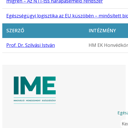
migrén – Az NTI-tss harapásemelő rendszer
Egészségügyi logisztika az EU küszöbén – minősített bio
SZERZŐ
INTÉZMÉNY
Prof. Dr. Szilvási István
HM EK Honvédkórh
Egész
Ker