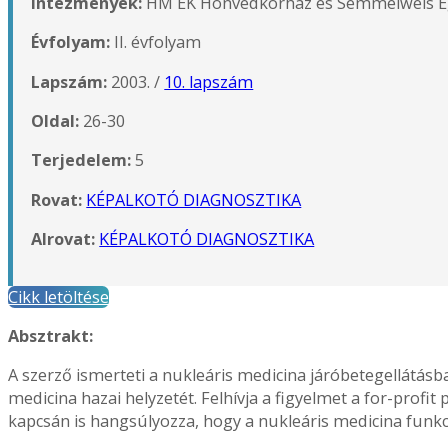
Intézmények:
HM EK Honvédkórház és Semmelweis Eg
Évfolyam:
II. évfolyam
Lapszám:
2003. /
10. lapszám
Oldal:
26-30
Terjedelem:
5
Rovat:
KÉPALKOTÓ DIAGNOSZTIKA
Alrovat:
KÉPALKOTÓ DIAGNOSZTIKA
Cikk letöltése
Absztrakt:
A szerző ismerteti a nukleáris medicina járóbetegellátásb
medicina hazai helyzetét. Felhívja a figyelmet a for-profit
kapcsán is hangsúlyozza, hogy a nukleáris medicina funkc