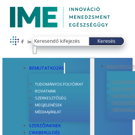
Keresés
Keresés
Follow us on Facebook
Follow us on LinkedIn
×
BEMUTATKOZÁ
BEMUTATKOZÁS
TUDOMÁNYO
TUDOMÁNYOS FOLYÓIRAT
ROVATAINK
ROVATAINK
SZERKESZT
SZERKESZTŐSÉG
MEGJELENÉ
MEGJELENÉSEK
MÉDIAAJÁNL
MÉDIAAJÁNLAT
SZERZŐINKNEK
CIKKBEKÜLDÉS