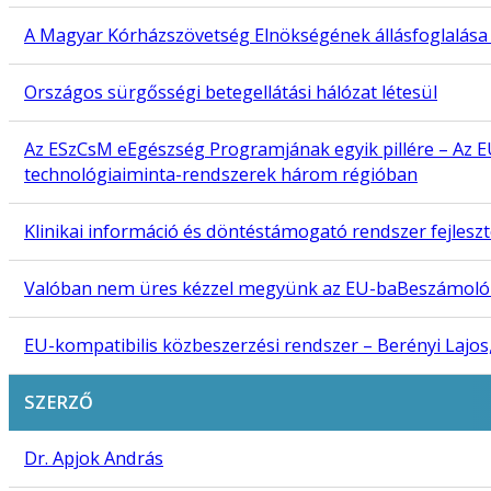
A Magyar Kórházszövetség Elnökségének állásfoglalása a
Országos sürgősségi betegellátási hálózat létesül
Az ESzCsM eEgészség Programjának egyik pillére – Az EU
technológiaiminta-rendszerek három régióban
Klinikai információ és döntéstámogató rendszer fejlesz
Valóban nem üres kézzel megyünk az EU-baBeszámoló a 
EU-kompatibilis közbeszerzési rendszer – Berényi Lajos
SZERZŐ
Dr. Apjok András