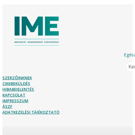
Egész
Ker
SZERZŐINKNEK
CIKKBEKÜLDÉS
HIBABEJELENTÉS
KAPCSOLAT
IMPRESSZUM
ÁSZF
ADATKEZELÉSI TÁJÉKOZTATÓ