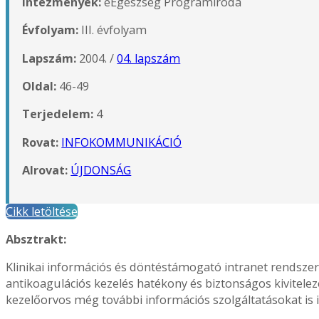
Intézmények:
eEgészség Programiroda
Évfolyam:
III. évfolyam
Lapszám:
2004. /
04. lapszám
Oldal:
46-49
Terjedelem:
4
Rovat:
INFOKOMMUNIKÁCIÓ
Alrovat:
ÚJDONSÁG
Cikk letöltése
Absztrakt:
Klinikai információs és döntéstámogató intranet rendszer 
antikoagulációs kezelés hatékony és biztonságos kivitelez
kezelőorvos még további információs szolgáltatásokat is 