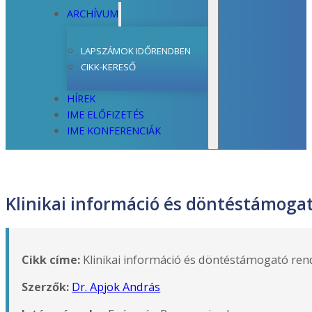
ARCHÍVUM
LAPSZÁMOK IDŐRENDBEN
CIKK-KERESŐ
HÍREK
IME ELŐFIZETÉS
IME KONFERENCIÁK
Klinikai információ és döntéstámogat
Cikk címe:
Klinikai információ és döntéstámogató rend
Szerzők:
Dr. Apjok András