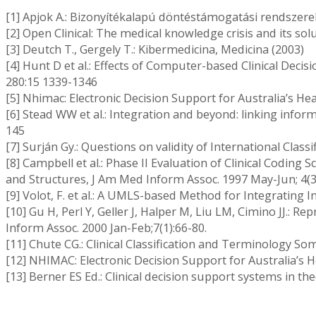
[1] Apjok A.: Bizonyítékalapú döntéstámogatási rendszer
[2] Open Clinical: The medical knowledge crisis and its
[3] Deutch T., Gergely T.: Kibermedicina, Medicina (2003)
[4] Hunt D et al.: Effects of Computer-based Clinical De
280:15 1339-1346
[5] Nhimac: Electronic Decision Support for Australia’s Hea
[6] Stead WW et al.: Integration and beyond: linking info
145
[7] Surján Gy.: Questions on validity of International Class
[8] Campbell et al.: Phase II Evaluation of Clinical Codi
and Structures, J Am Med Inform Assoc. 1997 May-Jun; 4(3
[9] Volot, F. et al.: A UMLS-based Method for Integrating
[10] Gu H, Perl Y, Geller J, Halper M, Liu LM, Cimino JJ.
Inform Assoc. 2000 Jan-Feb;7(1):66-80.
[11] Chute CG.: Clinical Classification and Terminology S
[12] NHIMAC: Electronic Decision Support for Australia’s H
[13] Berner ES Ed.: Clinical decision support systems in th