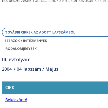
Közbeszerzések Tanácsa elnöke ismerteti olvasóink szám
TOVÁBBI CIKKEK AZ ADOTT LAPSZÁMBÓL
SZERZŐK / INTÉZMÉNYEK
IRODALOMJEGYZÉK
III. évfolyam
2004. /
04. lapszám
/ Május
CIKK
Beköszöntő