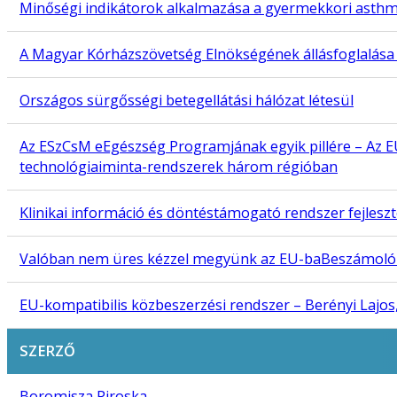
Minőségi indikátorok alkalmazása a gyermekkori asth
A Magyar Kórházszövetség Elnökségének állásfoglalása a
Országos sürgősségi betegellátási hálózat létesül
Az ESzCsM eEgészség Programjának egyik pillére – Az EU
technológiaiminta-rendszerek három régióban
Klinikai információ és döntéstámogató rendszer fejlesz
Valóban nem üres kézzel megyünk az EU-baBeszámoló a 
EU-kompatibilis közbeszerzési rendszer – Berényi Lajos
SZERZŐ
Boromisza Piroska