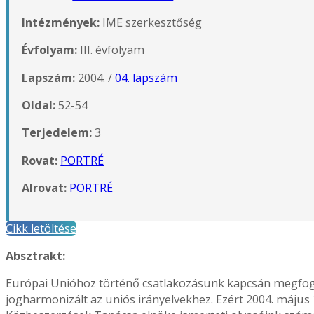
Intézmények:
IME szerkesztőség
Évfolyam:
III. évfolyam
Lapszám:
2004. /
04. lapszám
Oldal:
52-54
Terjedelem:
3
Rovat:
PORTRÉ
Alrovat:
PORTRÉ
Cikk letöltése
Absztrakt:
Európai Unióhoz történő csatlakozásunk kapcsán megfoga
jogharmonizált az uniós irányelvekhez. Ezért 2004. május 1