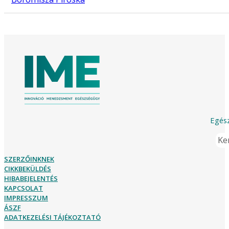
Egész
Ker
SZERZŐINKNEK
CIKKBEKÜLDÉS
HIBABEJELENTÉS
KAPCSOLAT
IMPRESSZUM
ÁSZF
ADATKEZELÉSI TÁJÉKOZTATÓ