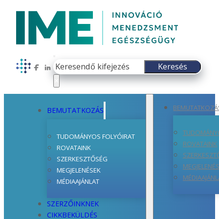
Keresés
Keresés
Follow us on Facebook
Follow us on LinkedIn
×
BEMUTATKOZÁ
BEMUTATKOZÁS
TUDOMÁNYO
TUDOMÁNYOS FOLYÓIRAT
ROVATAINK
ROVATAINK
SZERKESZT
SZERKESZTŐSÉG
MEGJELENÉ
MEGJELENÉSEK
MÉDIAAJÁNL
MÉDIAAJÁNLAT
SZERZŐINKNEK
CIKKBEKÜLDÉS