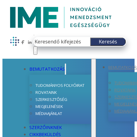
Keresés
Keresés
Follow us on Facebook
Follow us on LinkedIn
×
BEMUTATKOZÁ
BEMUTATKOZÁS
TUDOMÁNYO
TUDOMÁNYOS FOLYÓIRAT
ROVATAINK
ROVATAINK
SZERKESZT
SZERKESZTŐSÉG
MEGJELENÉ
MEGJELENÉSEK
MÉDIAAJÁNL
MÉDIAAJÁNLAT
SZERZŐINKNEK
CIKKBEKÜLDÉS