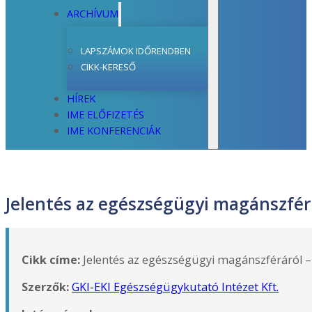
ARCHÍVUM
LAPSZÁMOK IDŐRENDBEN
CIKK-KERESŐ
HÍREK
IME ELŐFIZETÉS
IME KONFERENCIÁK
Jelentés az egészségügyi magánszférá
Cikk címe:
Jelentés az egészségügyi magánszféráról – 
Szerzők:
GKI-EKI Egészségügykutató Intézet Kft.