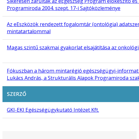
Sikeresen zárultak az eEgészség Program előkészítő és
Programiroda 2004. szept. 17-i Sajtóközleménye
Az eEszközök rendezett fogalomtár (ontológia) adatszer
mintatartalommal
Magas szintű szakmai gyakorlat elsajátítása az onkológ
Fókuszban a három mintarégió egészségügyi-informatika
Lukács András, a Strukturális Alapok Programiroda sza
SZERZŐ
GKI-EKI Egészségügykutató Intézet Kft.