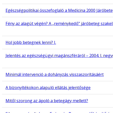
Egészségpolitikai összefoglaló a Medicina 2000 Járóbete
Fény az alagút végén? A „reménykedő” járóbeteg szakel
Hol jobb betegnek lenni? I.
Jelentés az egészségügyi magánszféráról – 2004. I. neg
Minimál intervenció a dohányzás visszaszorításáért
A bizonyítékokon alapuló ellátás jelentősége
Mitől szorong az ápoló a betegágy mellett?