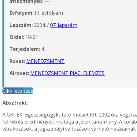
Intézmények:
---
Évfolyam:
III. évfolyam
Lapszám:
2004. /
07. lapszám
Oldal:
18-21
Terjedelem:
4
Rovat:
MENEDZSMENT
Alrovat:
MENEDZSMENT PIACI ELEMZÉS
Cikk letöltése
Absztrakt:
A GKI-EKI Egészségügykutató Intézet Kft. 2002 óta végzi
felmérés eredményeit mutatja a jelen tanulmány. A korább
várakozások, a jogszabályi változások várható hatásainak