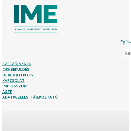
Egész
Ker
SZERZŐINKNEK
CIKKBEKÜLDÉS
HIBABEJELENTÉS
KAPCSOLAT
IMPRESSZUM
ÁSZF
ADATKEZELÉSI TÁJÉKOZTATÓ