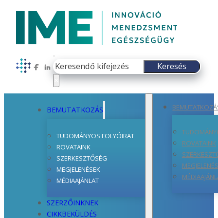
Keresés
Keresés
Follow us on Facebook
Follow us on LinkedIn
×
BEMUTATKOZÁ
BEMUTATKOZÁS
TUDOMÁNYO
TUDOMÁNYOS FOLYÓIRAT
ROVATAINK
ROVATAINK
SZERKESZT
SZERKESZTŐSÉG
MEGJELENÉ
MEGJELENÉSEK
MÉDIAAJÁNL
MÉDIAAJÁNLAT
SZERZŐINKNEK
CIKKBEKÜLDÉS