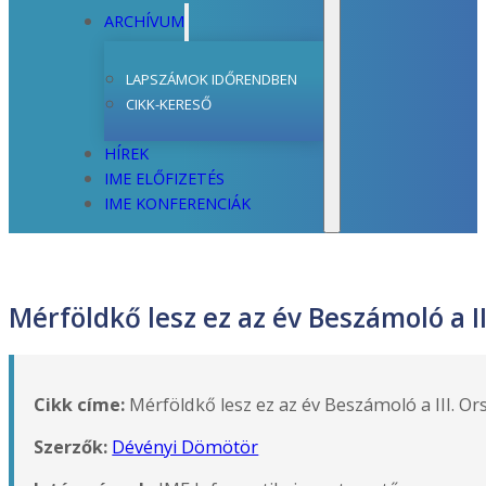
ARCHÍVUM
LAPSZÁMOK IDŐRENDBEN
CIKK-KERESŐ
HÍREK
IME ELŐFIZETÉS
IME KONFERENCIÁK
Mérföldkő lesz ez az év Beszámoló a I
Cikk címe:
Mérföldkő lesz ez az év Beszámoló a III. O
Szerzők:
Dévényi Dömötör