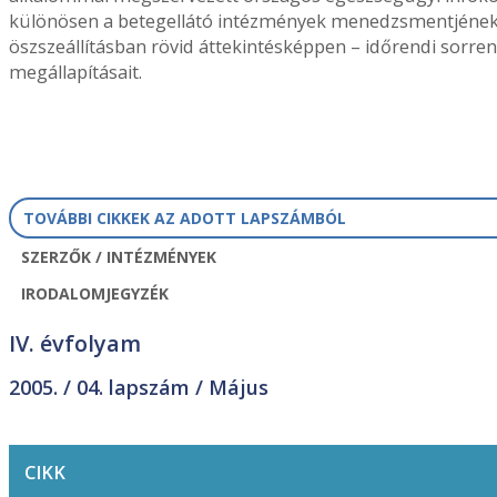
különösen a betegellátó intézmények menedzsmentjének, 
öszszeállításban rövid áttekintésképpen – időrendi sorr
megállapításait.
TOVÁBBI CIKKEK AZ ADOTT LAPSZÁMBÓL
SZERZŐK / INTÉZMÉNYEK
IRODALOMJEGYZÉK
IV. évfolyam
2005. /
04. lapszám
/ Május
CIKK