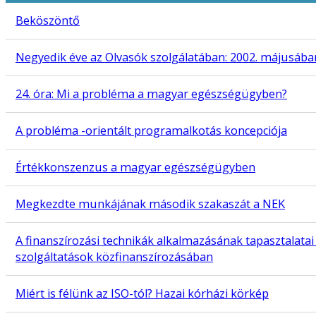
Beköszöntő
Negyedik éve az Olvasók szolgálatában: 2002. májusába
24. óra: Mi a probléma a magyar egészségügyben?
A probléma -orientált programalkotás koncepciója
Értékkonszenzus a magyar egészségügyben
Megkezdte munkájának második szakaszát a NEK
A finanszírozási technikák alkalmazásának tapasztalatai
szolgáltatások közfinanszírozásában
Miért is félünk az ISO-tól? Hazai kórházi körkép