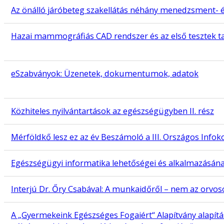
Az önálló járóbeteg szakellátás néhány menedzsment- é
Hazai mammográfiás CAD rendszer és az első tesztek ta
eSzabványok: Üzenetek, dokumentumok, adatok
Közhiteles nyilvántartások az egészségügyben II. rész
Mérföldkő lesz ez az év Beszámoló a III. Országos Info
Egészségügyi informatika lehetőségei és alkalmazásána
Interjú Dr. Őry Csabával: A munkaidőről – nem az orvo
A „Gyermekeink Egészséges Fogaiért“ Alapítvány alapítá