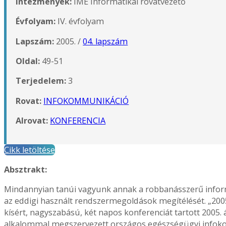
Intézmények:
IME Informatikai rovatvezető
Évfolyam:
IV. évfolyam
Lapszám:
2005. /
04. lapszám
Oldal:
49-51
Terjedelem:
3
Rovat:
INFOKOMMUNIKÁCIÓ
Alrovat:
KONFERENCIA
Cikk letöltése
Absztrakt:
Mindannyian tanúi vagyunk annak a robbanásszerű informa
az eddigi használt rendszermegoldások megítélését. „20
kísért, nagyszabású, két napos konferenciát tartott 2005. 
alkalommal megszervezett országos egészségügyi infoko