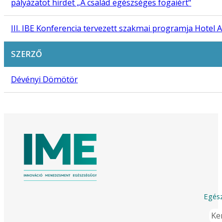
pályázatot hirdet „A család egészséges fogaiért“
III. IBE Konferencia tervezett szakmai programja Hotel A
SZERZŐ
Dévényi Dömötör
Egész
Ker