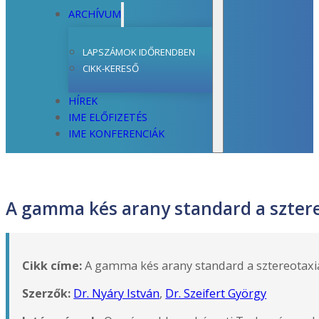
ARCHÍVUM
LAPSZÁMOK IDŐRENDBEN
CIKK-KERESŐ
HÍREK
IME ELŐFIZETÉS
IME KONFERENCIÁK
A gamma kés arany standard a szter
Cikk címe:
A gamma kés arany standard a sztereotaxi
Szerzők:
Dr. Nyáry István
,
Dr. Szeifert György