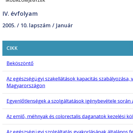
IRODALOMJEGYZÉK
IV. évfolyam
2005. /
10. lapszám
/ Január
CIKK
Beköszöntő
Az egészségügyi szakellátások kapacitás szabályozása, v
Magyarországon
Egyenlőtlenségek a szolgáltatások igénybevétele során 
Az emlő, méhnyak és colorectalis daganatok kezelési k
Az egészségügyi szolgáltatás gyakorlásának általános fel