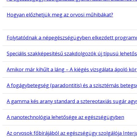
Hogyan előzhetjük meg az orvosi műhibákat?
Folytatódnak a népegészségügyben elkezdett programok
Speciális szakképesítésű szakdolgozók új típusú lehetős
Amikor már kihűlt a láng – A kiégés vizsgálata ápoló kö
A fogágybetegség (paradontitis) és a szisztémás beteg
A gamma kés arany standard a sztereotaxiás sugár ag
A nanotechnológia lehetősége az egészségügyben
Az orvosok főbírájából az egészségügy szolgálója Inter