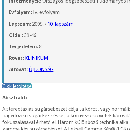
Intézmények:
Országos Idegsebészeti Tudományos I
Évfolyam:
IV. évfolyam
Lapszám:
2005. /
10. lapszám
Oldal:
39-46
Terjedelem:
8
Rovat:
KLINIKUM
Alrovat:
ÚJDONSÁG
Cikk letöltése
Absztrakt:
A stereotaxiás sugársebészet célja „a kóros, vagy normál
nagydózisú sugárkezeléssel, a környezö szövetek károsítás
fókuszálásával érhető el. Három különböző technika alkalm
gamma kés sugársebészet. A Leksell Gamma Kés® (LGK) oly