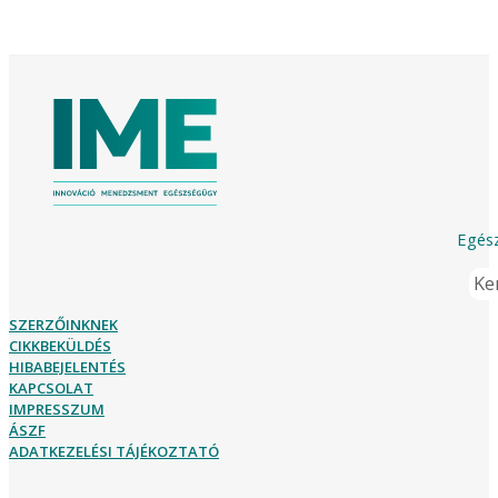
Egész
Ker
SZERZŐINKNEK
CIKKBEKÜLDÉS
HIBABEJELENTÉS
KAPCSOLAT
IMPRESSZUM
ÁSZF
ADATKEZELÉSI TÁJÉKOZTATÓ