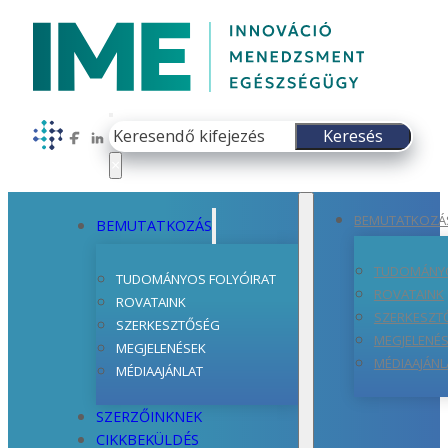
Keresés
Keresés
Follow us on Facebook
Follow us on LinkedIn
×
BEMUTATKOZÁ
BEMUTATKOZÁS
TUDOMÁNYO
TUDOMÁNYOS FOLYÓIRAT
ROVATAINK
ROVATAINK
SZERKESZT
SZERKESZTŐSÉG
MEGJELENÉ
MEGJELENÉSEK
MÉDIAAJÁNL
MÉDIAAJÁNLAT
SZERZŐINKNEK
CIKKBEKÜLDÉS