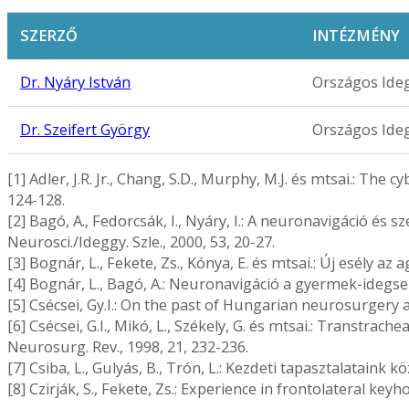
SZERZŐ
INTÉZMÉNY
Dr. Nyáry István
Országos Ide
Dr. Szeifert György
Országos Ide
[1] Adler, J.R. Jr., Chang, S.D., Murphy, M.J. és mtsai.: Th
124-128.
[2] Bagó, A., Fedorcsák, I., Nyáry, I.: A neuronavigáció és
Neurosci./Ideggy. Szle., 2000, 53, 20-27.
[3] Bognár, L., Fekete, Zs., Kónya, E. és mtsai.: Új esély a
[4] Bognár, L., Bagó, A.: Neuronavigáció a gyermek-idegseb
[5] Csécsei, Gy.I.: On the past of Hungarian neurosurgery an
[6] Csécsei, G.I., Mikó, L., Székely, G. és mtsai.: Transtra
Neurosurg. Rev., 1998, 21, 232-236.
[7] Csiba, L., Gulyás, B., Trón, L.: Kezdeti tapasztalataink 
[8] Czirják, S., Fekete, Zs.: Experience in frontolateral keyh