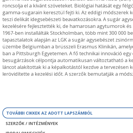
roncsolja el a kívánt szöveteket. Biológiai hatását egy fé
gamma-sugarain keresztül fejti ki. Az eddigi módszerek k
teszi delikát idegsebészeti beavatkozásokra. A sugár agy
kezelésére fejlesztették ki, de hamarosan agytumorok és 
1967-ben installálták Stockholmban, több mint 300 000 be
tapasztalatok alapján az LGK a sugár agysebészet zsinórmé
üzembe Belgiumban a brüsszeli Erasmus Klinikán, amelye
ban a Pittsburgh Egyetemen. A fő technikai innováció egy
besugárzások célpontja automatikusan változtatható a kez
láncot alakítottak ki a képalkotástól kezdve a tervezésen
lerövidítette a kezelési időt. A szerzők bemutatják a módsze
TOVÁBBI CIKKEK AZ ADOTT LAPSZÁMBÓL
SZERZŐK / INTÉZMÉNYEK