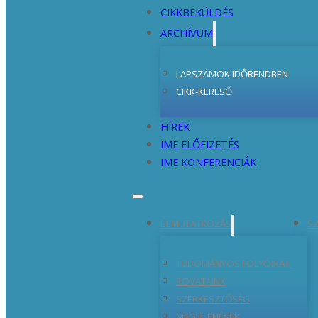
CIKKBEKÜLDÉS
ARCHÍVUM
LAPSZÁMOK IDŐRENDBEN
CIKK-KERESŐ
HÍREK
IME ELŐFIZETÉS
IME KONFERENCIÁK
BEMUTATKOZÁS
SZ
TUDOMÁNYOS FOLYÓIRAT
ROVATAINK
SZERKESZTŐSÉG
MEGJELENÉSEK