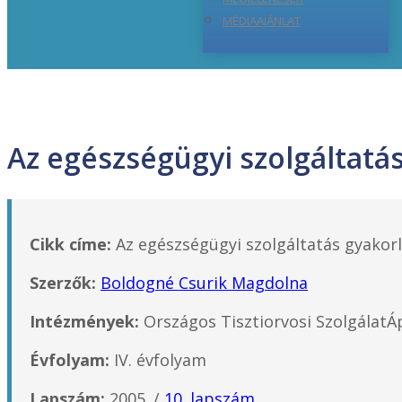
MÉDIAAJÁNLAT
Az egészségügyi szolgáltatás
Cikk címe:
Az egészségügyi szolgáltatás gyakorlá
Szerzők:
Boldogné Csurik Magdolna
Intézmények:
Országos Tisztiorvosi SzolgálatÁp
Évfolyam:
IV. évfolyam
Lapszám:
2005. /
10. lapszám