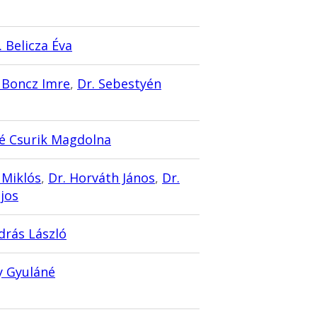
. Belicza Éva
. Boncz Imre
,
Dr. Sebestyén
é Csurik Magdolna
 Miklós
,
Dr. Horváth János
,
Dr.
jos
drás László
y Gyuláné