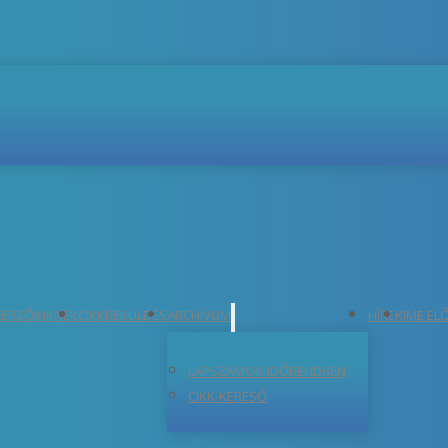
ERZŐINKNEK
CIKKBEKÜLDÉS
ARCHÍVUM
HÍREK
IME EL
LAPSZÁMOK IDŐRENDBEN
CIKK-KERESŐ