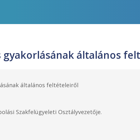
 gyakorlásának általános felt
sának általános feltételeiről
olási Szakfelügyeleti Osztályvezetője.