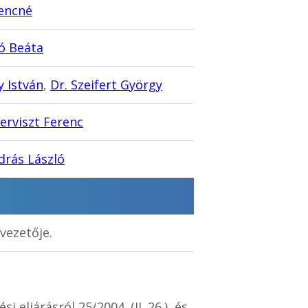
rencné
ó Beáta
y István
,
Dr. Szeifert György
erviszt Ferenc
drás László
vezetője.
eljárásról 25/2004. (II. 26.), és