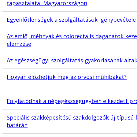
tapasztalatai Magyarországon
Egyenlőtlenségek a szolgáltatások igénybevétele
Az emlő, méhnyak és colorectalis daganatok keze
elemzése
Az egészségügyi szolgáltatás gyakorlásának általá
Hogyan előzhetjük meg az orvosi műhibákat?
Folytatódnak a népegészségügyben elkezdett pro
Speciális szakképesítésű szakdolgozók új típusú 
határán