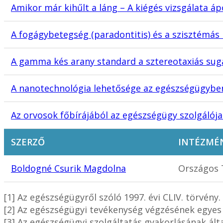
Amikor már kihűlt a láng – A kiégés vizsgálata á
A fogágybetegség (paradontitis) és a szisztémás
A gamma kés arany standard a sztereotaxiás su
A nanotechnológia lehetősége az egészségügybe
Az orvosok főbírájából az egészségügy szolgálója
SZERZŐ
INTÉZMÉ
Boldogné Csurik Magdolna
Országos T
[1] Az egészségügyről szóló 1997. évi CLIV. törvény.
[2] Az egészségügyi tevékenység végzésének egyes k
[3] Az egészségügyi szolgáltatás gyakorlásának által