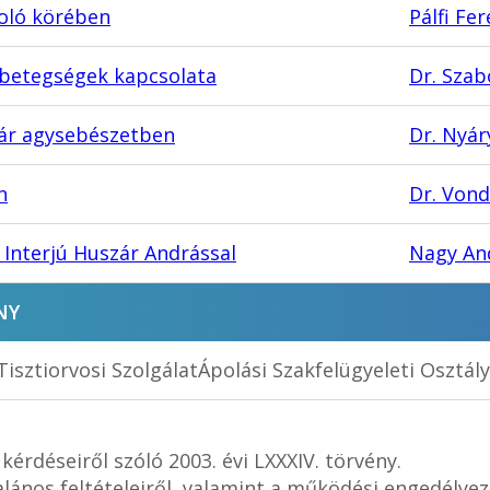
poló körében
Pálfi Fe
 betegségek kapcsolata
Dr. Szab
gár agysebészetben
Dr. Nyár
n
Dr. Vond
 Interjú Huszár Andrással
Nagy An
NY
isztiorvosi SzolgálatÁpolási Szakfelügyeleti Osztály
érdéseiről szóló 2003. évi LXXXIV. törvény.
ános feltételeiről, valamint a működési engedélyezési 