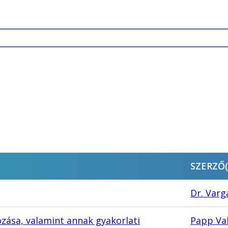
SZERZŐ(
Dr. Varg
zása, valamint annak gyakorlati
Papp Va