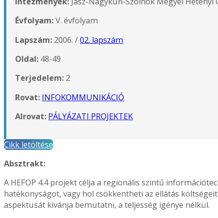
Intézmények:
Jász-Nagykun-Szolnok Megyei Hetényi G
Évfolyam:
V. évfolyam
Lapszám:
2006. /
02. lapszám
Oldal:
48-49
Terjedelem:
2
Rovat:
INFOKOMMUNIKÁCIÓ
Alrovat:
PÁLYÁZATI PROJEKTEK
Cikk letöltése
Absztrakt:
A HEFOP 4.4 projekt célja a regionális szintű információtech
hatékonyságot, vagy hol csökkentheti az ellátás költségeit
aspektusát kívánja bemutatni, a teljesség igénye nélkül.