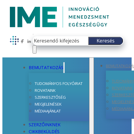
Keresés
Keresés
Follow us on Facebook
Follow us on LinkedIn
×
BEMUTATKOZÁ
BEMUTATKOZÁS
TUDOMÁNYO
TUDOMÁNYOS FOLYÓIRAT
ROVATAINK
ROVATAINK
SZERKESZT
SZERKESZTŐSÉG
MEGJELENÉ
MEGJELENÉSEK
MÉDIAAJÁNL
MÉDIAAJÁNLAT
SZERZŐINKNEK
CIKKBEKÜLDÉS