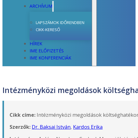
ARCHÍVUM
LAPSZÁMOK IDŐRENDBEN
CIKK-KERESŐ
HÍREK
IME ELŐFIZETÉS
IME KONFERENCIÁK
Intézményközi megoldások költségh
Cikk címe:
Intézményközi megoldások költséghatéko
Szerzők:
Dr. Baksai István
,
Kardos Erika