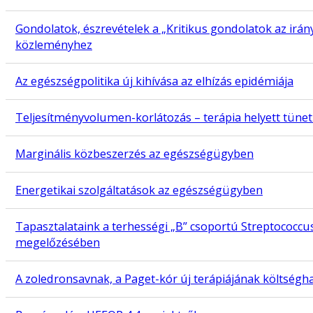
Gondolatok, észrevételek a „Kritikus gondolatok az irány
közleményhez
Az egészségpolitika új kihívása az elhízás epidémiája
Teljesítményvolumen-korlátozás – terápia helyett tünet
Marginális közbeszerzés az egészségügyben
Energetikai szolgáltatások az egészségügyben
Tapasztalataink a terhességi „B” csoportú Streptococcus
megelőzésében
A zoledronsavnak, a Paget-kór új terápiájának költség