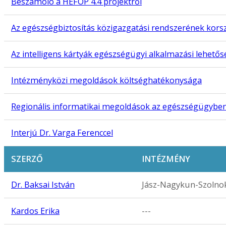
Beszámoló a HEFOP 4.4 projektről
Az egészségbiztosítás közigazgatási rendszerének korsze
Az intelligens kártyák egészségügyi alkalmazási lehetős
Intézményközi megoldások költséghatékonysága
Regionális informatikai megoldások az egészségügybe
Interjú Dr. Varga Ferenccel
SZERZŐ
INTÉZMÉNY
Dr. Baksai István
Jász-Nagykun-Szolnok
Kardos Erika
---