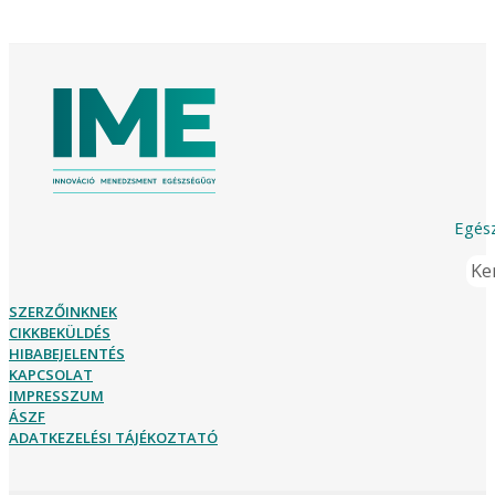
Egész
Ker
SZERZŐINKNEK
CIKKBEKÜLDÉS
HIBABEJELENTÉS
KAPCSOLAT
IMPRESSZUM
ÁSZF
ADATKEZELÉSI TÁJÉKOZTATÓ