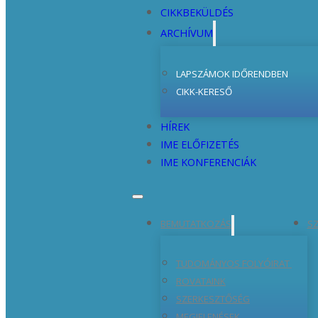
CIKKBEKÜLDÉS
ARCHÍVUM
LAPSZÁMOK IDŐRENDBEN
CIKK-KERESŐ
HÍREK
IME ELŐFIZETÉS
IME KONFERENCIÁK
BEMUTATKOZÁS
SZ
TUDOMÁNYOS FOLYÓIRAT
ROVATAINK
SZERKESZTŐSÉG
MEGJELENÉSEK