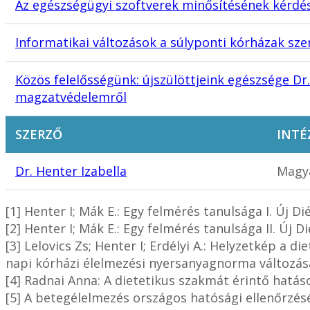
Az egészségügyi szoftverek minősítésének kérdé
Informatikai változások a súlyponti kórházak sz
Közös felelősségünk: újszülöttjeink egészsége Dr.
magzatvédelemről
SZERZŐ
INTÉ
Dr. Henter Izabella
Magya
[1] Henter I; Mák E.: Egy felmérés tanulsága I. Új Di
[2] Henter I; Mák E.: Egy felmérés tanulsága II. Új D
[3] Lelovics Zs; Henter I; Erdélyi A.: Helyzetkép a 
napi kórházi élelmezési nyersanyagnorma változása
[4] Radnai Anna: A dietetikus szakmát érintő hatás
[5] A betegélelmezés országos hatósági ellenőrzés