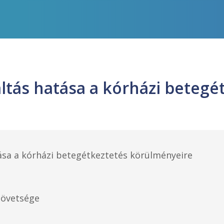
ltás hatása a kórházi betegé
ása a kórházi betegétkeztetés körülményeire
zövetsége