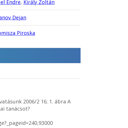
el Endre
,
Király Zoltán
anov Dejan
misza Piroska
ivatásunk 2006/2 16; 1. ábra A
ai tanácsot?
age?_pageid=240,93000