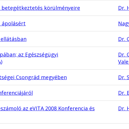
i betegétkeztetés körülményeire
Dr. 
z ápolásért
Nagy
 ellátásban
Dr.
pában; az Egészségügyi
Dr. 
)
Vale
öltségei Csongrád megyében
Dr. 
nferenciájáról
Dr. 
eszámoló az eVITA 2008 Konferencia és
Dr. 