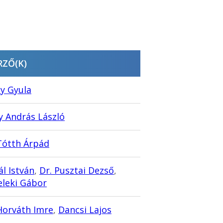
RZŐ(K)
ly Gyula
 András László
Tótth Árpád
l István
,
Dr. Pusztai Dezső
,
eleki Gábor
Horváth Imre
,
Dancsi Lajos