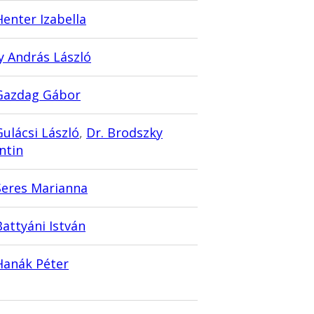
Henter Izabella
 András László
 Gazdag Gábor
Gulácsi László
,
Dr. Brodszky
ntin
Seres Marianna
Battyáni István
Hanák Péter