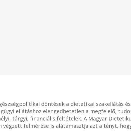
szségpolitikai döntések a dietetikai szakellátás és
égügyi ellátáshoz elengedhetetlen a megfelelő, tud
élyi, tárgyi, financiális feltételek. A Magyar Dietet
végzett felmérése is alátámasztja azt a tényt, hogy