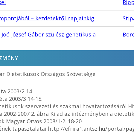
sei
Ripp
empontjából – kezdetektől napjainkig
Stip
 Joó József Gábor szülész-genetikus a
Boro
ZMÉNY
r Dietetikusok Országos Szövetsége
éta 2003/2 14.
iéta 2003/3 14-15.
dietetikusok szervezeti és szakmai hovatartozásáról H
 2002-2007 2. ábra Ki ad az intézményben a dietetik
ok Magyar Orvos 2008/1-2. 18-20.
ének tapasztalatai http://efrira1.antsz.hu/portal/p