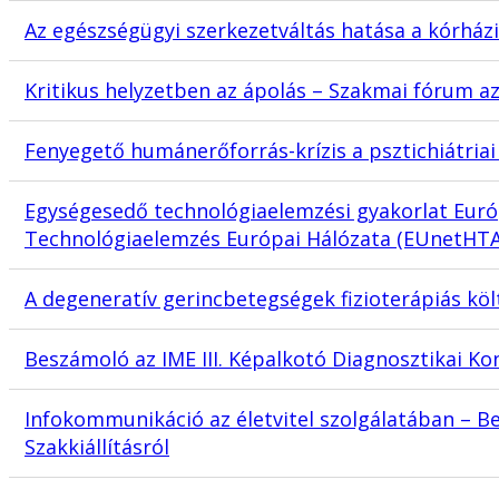
Az egészségügyi szerkezetváltás hatása a kórház
Kritikus helyzetben az ápolás – Szakmai fórum a
Fenyegető humánerőforrás-krízis a psztichiátriai
Egységesedő technológiaelemzési gyakorlat Euró
Technológiaelemzés Európai Hálózata (EUnetHTA
A degeneratív gerincbetegségek fizioterápiás k
Beszámoló az IME III. Képalkotó Diagnosztikai Ko
Infokommunikáció az életvitel szolgálatában – B
Szakkiállításról