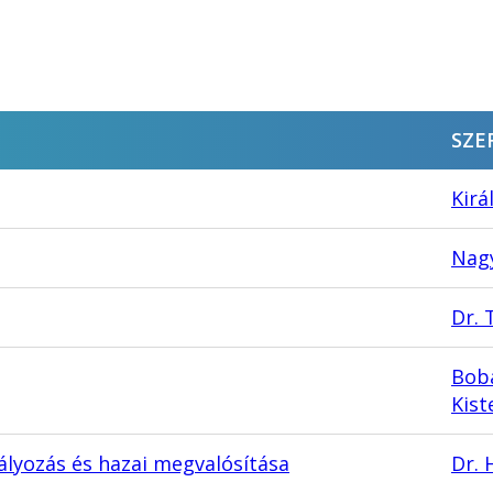
SZE
Kirá
Nagy
Dr. 
Bobá
Kist
ályozás és hazai megvalósítása
Dr. 