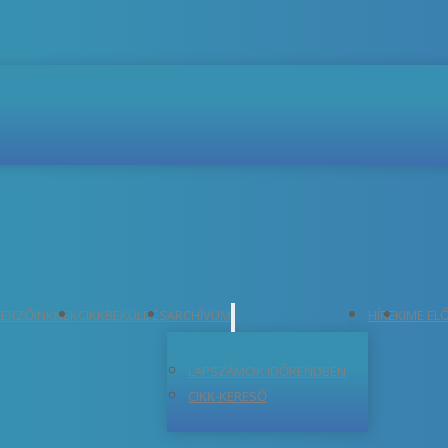
ERZŐINKNEK
CIKKBEKÜLDÉS
ARCHÍVUM
HÍREK
IME EL
LAPSZÁMOK IDŐRENDBEN
CIKK-KERESŐ