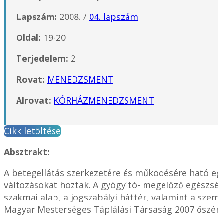
Lapszám:
2008. /
04. lapszám
Oldal:
19-20
Terjedelem:
2
Rovat:
MENEDZSMENT
Alrovat:
KÓRHÁZMENEDZSMENT
Cikk letöltése
Absztrakt:
A betegellátás szerkezetére és működésére ható egé
változásokat hoztak. A gyógyító- megelőző egészs
szakmai alap, a jogszabályi háttér, valamint a szem
Magyar Mesterséges Táplálási Társaság 2007 őszén 