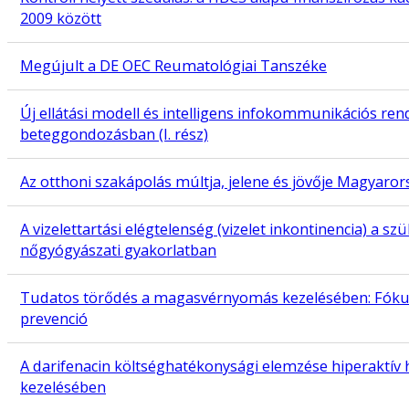
2009 között
Megújult a DE OEC Reumatológiai Tanszéke
Új ellátási modell és intelligens infokommunikációs ren
beteggondozásban (I. rész)
Az otthoni szakápolás múltja, jelene és jövője Magyaro
A vizelettartási elégtelenség (vizelet inkontinencia) a szü
nőgyógyászati gyakorlatban
Tudatos törődés a magasvérnyomás kezelésében: Fóku
prevenció
A darifenacin költséghatékonysági elemzése hiperaktív
kezelésében