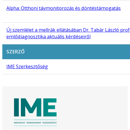
Alpha: Otthoni távmonitorozás és döntéstámogatás
Új szemlélet a mellrák ellátásában Dr. Tabár László pro
emlődiagnosztika aktuális kérdéseiről
SZERZŐ
IME Szerkesztőség