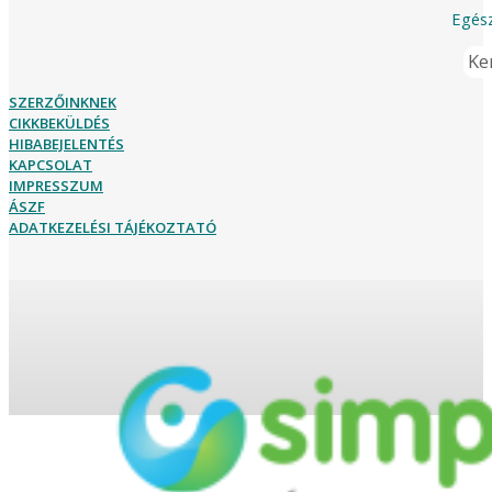
Egész
Ker
SZERZŐINKNEK
CIKKBEKÜLDÉS
HIBABEJELENTÉS
KAPCSOLAT
IMPRESSZUM
ÁSZF
ADATKEZELÉSI TÁJÉKOZTATÓ