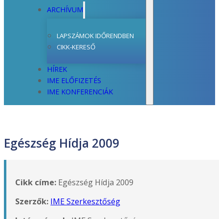
ARCHÍVUM
LAPSZÁMOK IDŐRENDBEN
CIKK-KERESŐ
HÍREK
IME ELŐFIZETÉS
IME KONFERENCIÁK
Egészség Hídja 2009
Cikk címe:
Egészség Hídja 2009
Szerzők:
IME Szerkesztőség