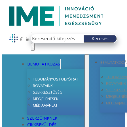
Keresés
Keresés
Follow us on Facebook
Follow us on LinkedIn
×
BEMUTATKOZÁ
BEMUTATKOZÁS
TUDOMÁNYO
TUDOMÁNYOS FOLYÓIRAT
ROVATAINK
ROVATAINK
SZERKESZT
SZERKESZTŐSÉG
MEGJELENÉ
MEGJELENÉSEK
MÉDIAAJÁNL
MÉDIAAJÁNLAT
SZERZŐINKNEK
CIKKBEKÜLDÉS