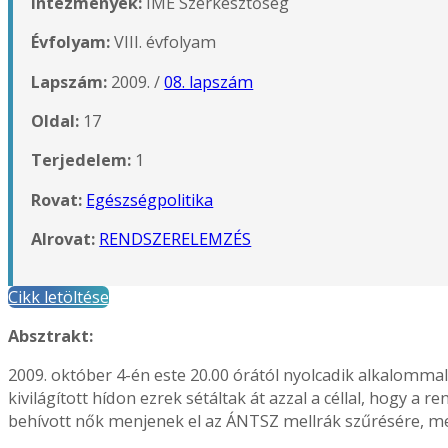
Intézmények:
IME Szerkesztőség
Évfolyam:
VIII. évfolyam
Lapszám:
2009. /
08. lapszám
Oldal:
17
Terjedelem:
1
Rovat:
Egészségpolitika
Alrovat:
RENDSZERELEMZÉS
Cikk letöltése
Absztrakt:
2009. október 4-én este 20.00 órától nyolcadik alkalommal
kivilágított hídon ezrek sétáltak át azzal a céllal, hogy 
behívott nők menjenek el az ÁNTSZ mellrák szűrésére, mer