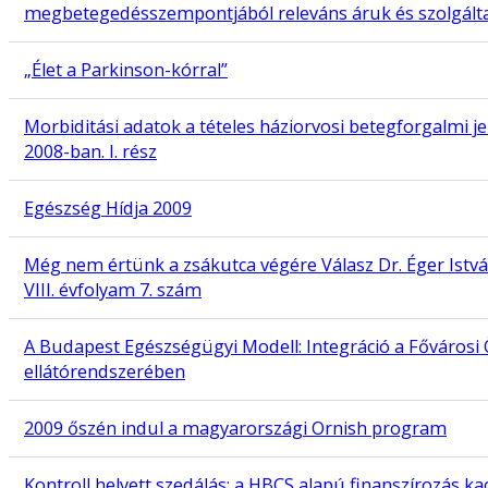
megbetegedésszempontjából releváns áruk és szolgált
„Élet a Parkinson-kórral”
Morbiditási adatok a tételes háziorvosi betegforgalmi j
2008-ban. I. rész
Egészség Hídja 2009
Még nem értünk a zsákutca végére Válasz Dr. Éger Istvá
VIII. évfolyam 7. szám
A Budapest Egészségügyi Modell: Integráció a Főváros
ellátórendszerében
2009 őszén indul a magyarországi Ornish program
Kontroll helyett szedálás: a HBCS alapú finanszírozás ka