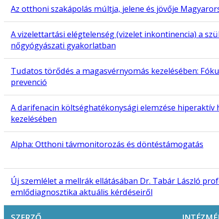
Az otthoni szakápolás múltja, jelene és jövője Magyaro
A vizelettartási elégtelenség (vizelet inkontinencia) a szü
nőgyógyászati gyakorlatban
Tudatos törődés a magasvérnyomás kezelésében: Fóku
prevenció
A darifenacin költséghatékonysági elemzése hiperaktív
kezelésében
Alpha: Otthoni távmonitorozás és döntéstámogatás
Új szemlélet a mellrák ellátásában Dr. Tabár László pro
emlődiagnosztika aktuális kérdéseiről
SZERZŐ
INTÉZMÉ