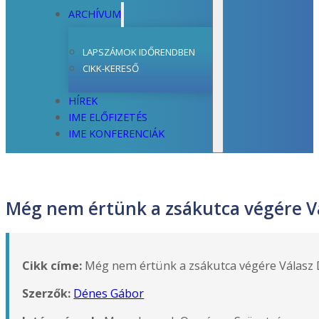
ARCHÍVUM
LAPSZÁMOK IDŐRENDBEN
CIKK-KERESŐ
HÍREK
IME ELŐFIZETÉS
IME KONFERENCIÁK
Még nem értünk a zsákutca végére Vála
Cikk címe:
Még nem értünk a zsákutca végére Válasz Dr.
Szerzők:
Dénes Gábor