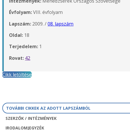
Intézmények:
Menedzserek Országos Szövetsége
Évfolyam:
VIII. évfolyam
Lapszám:
2009. /
08. lapszám
Oldal:
18
Terjedelem:
1
Rovat:
42
Cikk letöltése
TOVÁBBI CIKKEK AZ ADOTT LAPSZÁMBÓL
SZERZŐK / INTÉZMÉNYEK
IRODALOMJEGYZÉK