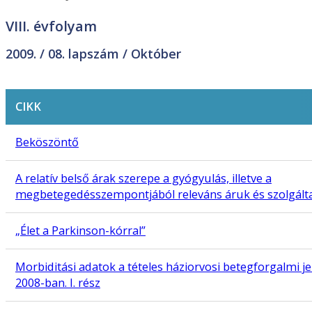
VIII. évfolyam
2009. /
08. lapszám
/ Október
CIKK
Beköszöntő
A relatív belső árak szerepe a gyógyulás, illetve a
megbetegedésszempontjából releváns áruk és szolgált
„Élet a Parkinson-kórral”
Morbiditási adatok a tételes háziorvosi betegforgalmi j
2008-ban. I. rész