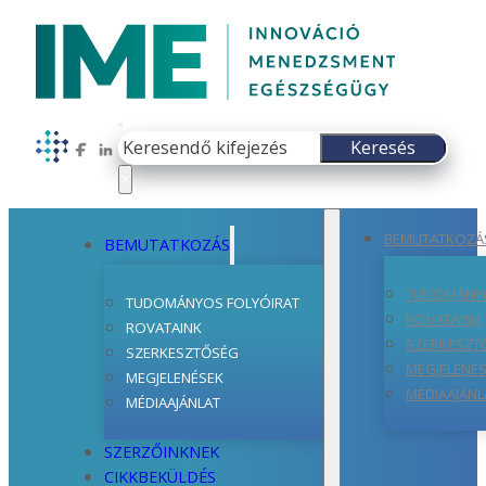
Keresés
Keresés
Follow us on Facebook
Follow us on LinkedIn
×
BEMUTATKOZÁ
BEMUTATKOZÁS
TUDOMÁNYO
TUDOMÁNYOS FOLYÓIRAT
ROVATAINK
ROVATAINK
SZERKESZT
SZERKESZTŐSÉG
MEGJELENÉ
MEGJELENÉSEK
MÉDIAAJÁNL
MÉDIAAJÁNLAT
SZERZŐINKNEK
CIKKBEKÜLDÉS