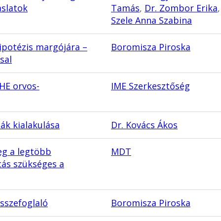
aslatok
Tamás
,
Dr. Zombor Erika
Szele Anna Szabina
ipotézis margójára –
Boromisza Piroska
sal
HE orvos-
IME Szerkesztőség
ák kialakulása
Dr. Kovács Ákos
eg a legtöbb
MDT
tás szükséges a
sszefoglaló
Boromisza Piroska