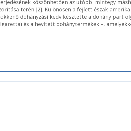
terjedésének köszönhetően az utóbbi mintegy másfé
zorítása terén [2]. Különösen a fejlett észak-ameri
csökkenő dohányzási kedv késztette a dohányipart o
cigaretta) és a hevített dohánytermékek –, amelyekk