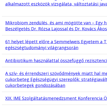
alkalmazott eszközök vizsgálata, változtatási jav
Mikrobiom zendülés, és ami mögötte van – Egy h
Beszélgetés Dr. Rózsa Lajossal és Dr. Kovács Ákos
61 helyet lépett előre a Semmelweis Egyetem a T
egészségtudományi világrangsorán
Antibiotikum használattal összefüggő rezisztenci
A szív- és érrendszeri szövődmények miatt hal m
cukorbeteg Egészségügyi szereplők: stratégiavál
cukorbetegek gondozásában
XIX. IME Szolgáltatásmenedzsment Konferencia Ö