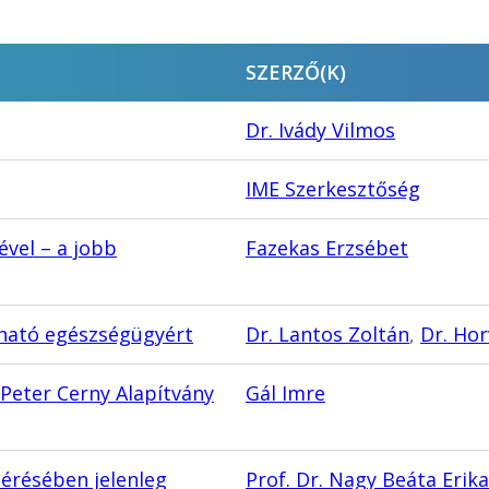
SZERZŐ(K)
Dr. Ivády Vilmos
IME Szerkesztőség
ével – a jobb
Fazekas Erzsébet
tható egészségügyért
Dr. Lantos Zoltán
,
Dr. Hor
eter Cerny Alapítvány
Gál Imre
mérésében jelenleg
Prof. Dr. Nagy Beáta Erika