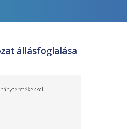
at állásfoglalása
dohánytermékekkel