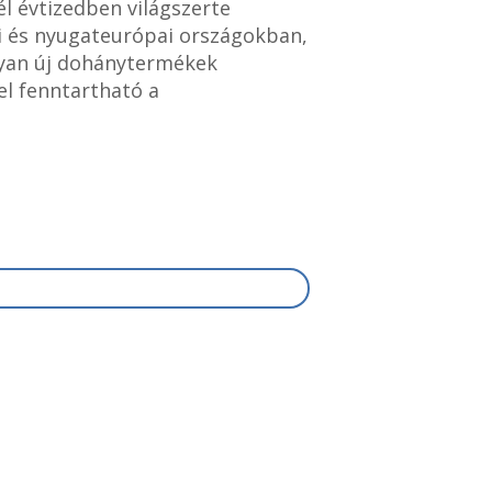
l évtizedben világszerte
kai és nyugateurópai országokban,
lyan új dohánytermékek
el fenntartható a