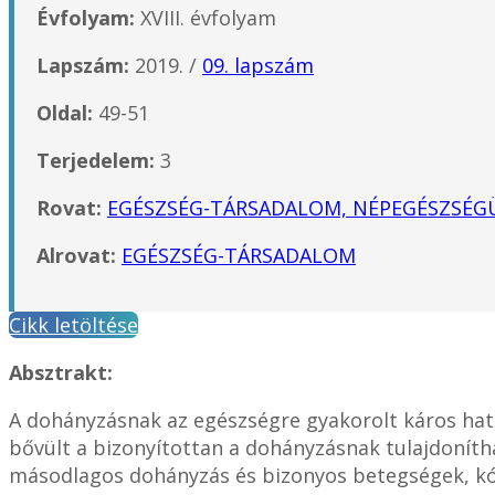
Évfolyam:
XVIII. évfolyam
Lapszám:
2019. /
09. lapszám
Oldal:
49-51
Terjedelem:
3
Rovat:
EGÉSZSÉG-TÁRSADALOM, NÉPEGÉSZSÉG
Alrovat:
EGÉSZSÉG-TÁRSADALOM
Cikk letöltése
Absztrakt:
A dohányzásnak az egészségre gyakorolt káros hatá
bővült a bizonyítottan a dohányzásnak tulajdonít
másodlagos dohányzás és bizonyos betegségek, kórá