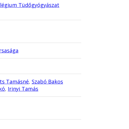
llégium Tüdőgyógyászat
rsasága
ts Tamásné
,
Szabó Bakos
kó
,
Irinyi Tamás