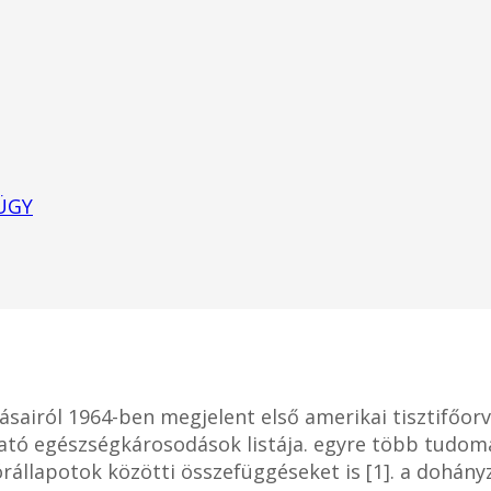
ÜGY
sairól 1964-ben megjelent első amerikai tisztifőor
ható egészségkárosodások listája. egyre több tudom
llapotok közötti összefüggéseket is [1]. a dohányz