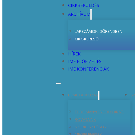
CIKKBEKÜLDÉS
ARCHÍVUM
LAPSZÁMOK IDŐRENDBEN
CIKK-KERESŐ
HÍREK
IME ELŐFIZETÉS
IME KONFERENCIÁK
BEMUTATKOZÁS
SZ
TUDOMÁNYOS FOLYÓIRAT
ROVATAINK
SZERKESZTŐSÉG
MEGJELENÉSEK