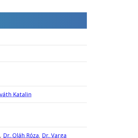
váth Katalin
,
Dr. Oláh Róza
,
Dr. Varga