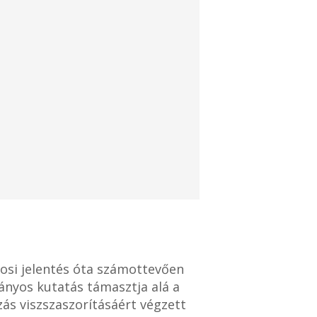
vosi jelentés óta számottevően
ányos kutatás támasztja alá a
ás viszszaszorításáért végzett