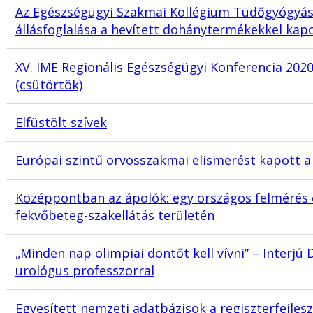
Az Egészségügyi Szakmai Kollégium Tüdőgyógyás
állásfoglalása a hevített dohánytermékekkel kap
XV. IME Regionális Egészségügyi Konferencia 2020
(csütörtök)
Elfüstölt szívek
Európai szintű orvosszakmai elismerést kapott a 
Középpontban az ápolók: egy országos felmérés
fekvőbeteg-szakellátás területén
„Minden nap olimpiai döntőt kell vívni” – Interjú
urológus professzorral
Egyesített nemzeti adatbázisok a regiszterfejles