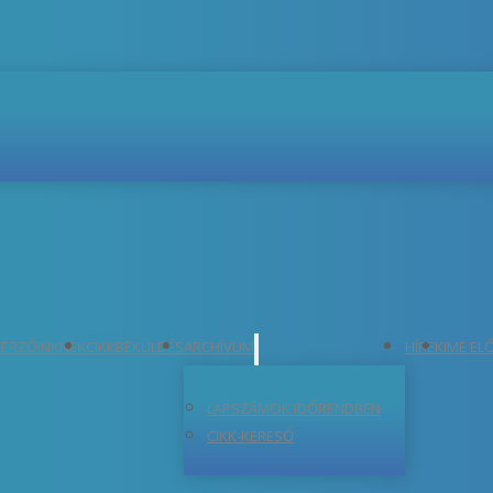
ERZŐINKNEK
CIKKBEKÜLDÉS
ARCHÍVUM
HÍREK
IME EL
LAPSZÁMOK IDŐRENDBEN
CIKK-KERESŐ