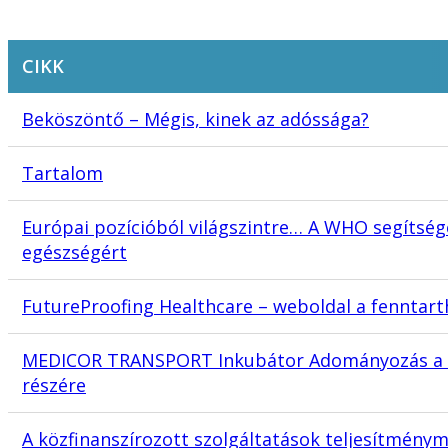
CIKK
Beköszöntő – Mégis, kinek az adóssága?
Tartalom
Európai pozícióból világszintre… A WHO segítség
egészségért
FutureProofing Healthcare – weboldal a fenntar
MEDICOR TRANSPORT Inkubátor Adományozás a P
részére
A közfinanszírozott szolgáltatások teljesítmény