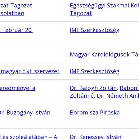
zat Tagozat
Egészségügyi Szakmai Ko
csolatban
Tagozat
. február 20.
IME Szerkesztőség
Magyar Kardiológusok Tá
magyar civil szervezet
IME Szerkesztőség
 eredményei a
Dr. Balogh Zoltán
,
Baboni
Zoltánné
,
Dr. Németh Ani
 Dr. Buzogány István
Boromisza Piroska
ztés szolgálatában – A
Dr. Kenessey István