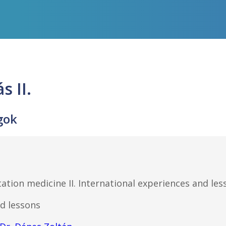
s II.
gok
tation medicine II. International experiences and les
d lessons