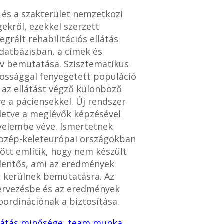
 és a szakterület nemzetközi
ekről, ezekkel szerzett
grált rehabilitációs ellátás
adatbázisban, a címek és
ív bemutatása. Szisztematikus
kossággal fenyegetett populáció
 az ellátást végző különböző
e a páciensekkel. Új rendszer
illetve a meglévők képzésével
gyelembe véve. Ismertetnek
Közép-keleteurópai országokban
özött említik, hogy nem készült
elentős, ami az eredmények
ve kerülnek bemutatásra. Az
 tervezésbe és az eredmények
ordinációnak a biztosítása.
látás minősége
,
team munka