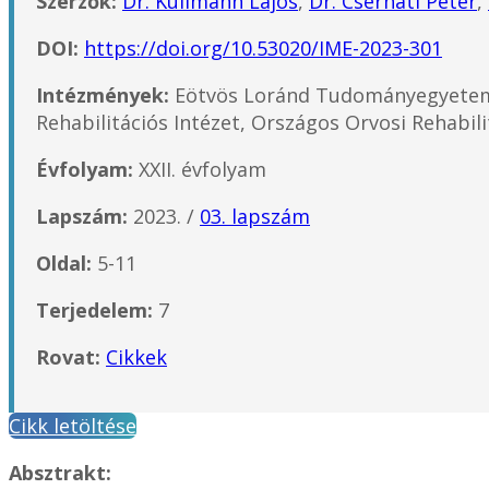
Szerzők:
Dr. Kullmann Lajos
,
Dr. Cserháti Péter
,
DOI:
https://doi.org/10.53020/IME-2023-301
Intézmények:
Eötvös Loránd Tudományegyetem,
Rehabilitációs Intézet, Országos Orvosi Rehabili
Évfolyam:
XXII. évfolyam
Lapszám:
2023. /
03. lapszám
Oldal:
5-11
Terjedelem:
7
Rovat:
Cikkek
Cikk letöltése
Absztrakt: