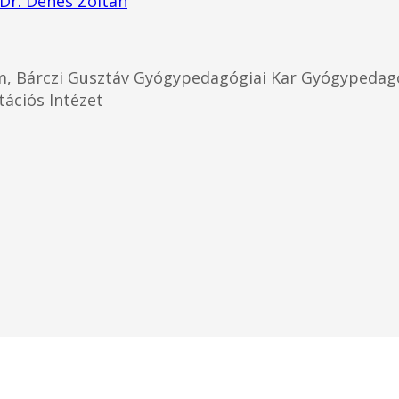
Dr. Dénes Zoltán
 Bárczi Gusztáv Gyógypedagógiai Kar Gyógypedagó
tációs Intézet