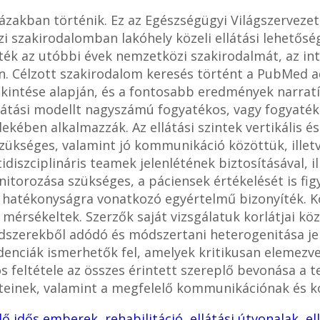
ázakban történik. Ez az Egészségügyi Világszervezet
 szakirodalomban lakóhely közeli ellátási lehetőség
ék az utóbbi évek nemzetközi szakirodalmát, az inte
en. Célzott szakirodalom keresés történt a PubMed 
ekintése alapján, és a fontosabb eredmények narrat
ellátási modellt nagyszámú fogyatékos, vagy fogyaté
ében alkalmazzák. Az ellátási szintek vertikális és
zükséges, valamint jó kommunikáció közöttük, illetv
diszciplináris teamek jelenlétének biztosításával, 
itorozása szükséges, a páciensek értékelését is fi
 hatékonyságra vonatkozó egyértelmű bizonyíték. 
, mérsékeltek. Szerzők saját vizsgálatuk korlátjai k
endszerekből adódó és módszertani heterogenitása j
endenciák ismerhetők fel, amelyek kritikusan elemez
tos feltétele az összes érintett szereplő bevonása a
teinek, valamint a megfelelő kommunikációnak és ko
dő idős emberek
,
rehabilitáció
,
ellátási útvonalak
,
el