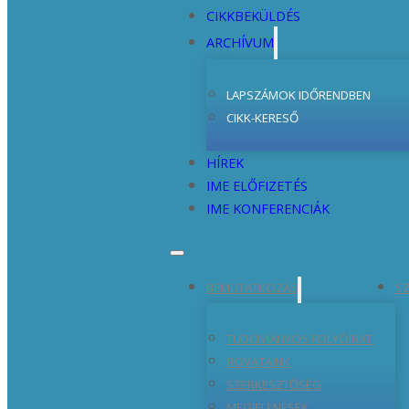
CIKKBEKÜLDÉS
ARCHÍVUM
LAPSZÁMOK IDŐRENDBEN
CIKK-KERESŐ
HÍREK
IME ELŐFIZETÉS
IME KONFERENCIÁK
BEMUTATKOZÁS
SZ
TUDOMÁNYOS FOLYÓIRAT
ROVATAINK
SZERKESZTŐSÉG
MEGJELENÉSEK