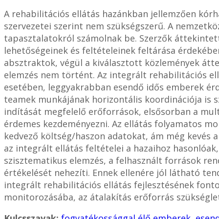
A rehabilitációs ellátás hazánkban jellemzően kórh
szervezetei szerint nem szükségszerű. A nemzetközi
tapasztalatokról számolnak be. Szerzők áttekintett
lehetőségeinek és feltételeinek feltárása érdekéb
absztraktok, végül a kiválasztott közlemények átt
elemzés nem történt. Az integrált rehabilitációs 
esetében, leggyakrabban esendő idős emberek érdek
teamek munkájának horizontális koordinációja is s
indítását megfelelő erőforrások, elsősorban a multi
érdemes kezdeményezni. Az ellátás folyamatos mon
kedvező költség/haszon adatokat, ám még kevés a
az integrált ellátás feltételei a hazaihoz hasonlóak
szisztematikus elemzés, a felhasznált források r
értékelését nehezíti. Ennek ellenére jól látható t
integrált rehabilitációs ellátás fejlesztésének fon
monitorozásába, az átalakítás erőforrás szükségle
Kulcsszavak:
fogyatékossággal élő emberek
,
esen