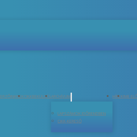
ERZŐINKNEK
CIKKBEKÜLDÉS
ARCHÍVUM
HÍREK
IME EL
LAPSZÁMOK IDŐRENDBEN
CIKK-KERESŐ