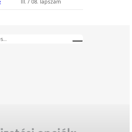
e
III. / 08. lapszám
s