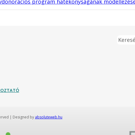
ervdonorációs program hatékonyságának modellezés
Keresé
ÉKOZTATÓ
served | Designed by
absoluteweb.hu