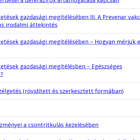
etések gazdasági megítélésében III. A Prevenar vakc
s irodalmi áttekintés
tetések gazdasági megítélésében – Hogyan mérjük 
tetések gazdasági megítélésben – Egészséges
t?
élgetés (rövidített és szerkesztett formában)
ezményei a csontritkulás kezelésében