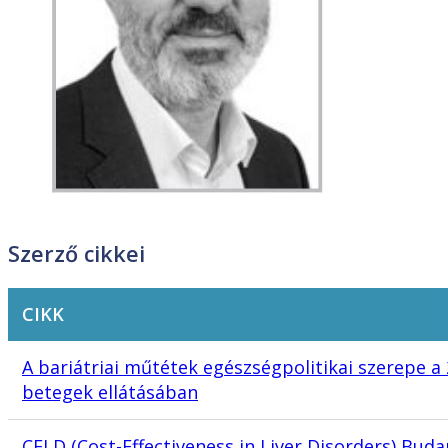
Szerző cikkei
CIKK
A bariátriai műtétek egészségpolitikai szerepe 
betegek ellátásában
CELD (Cost-Effectiveness in Liver Disorders) Buda