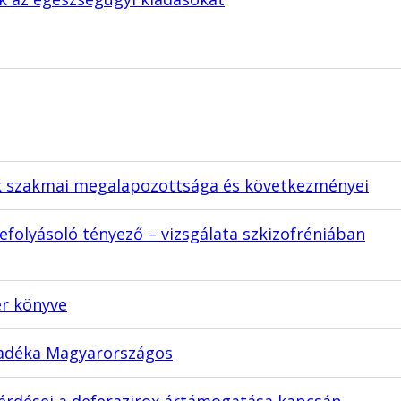
ek szakmai megalapozottsága és következményei
folyásoló tényező – vizsgálata szkizofréniában
ér könyve
ozadéka Magyarországos
érdései a deferazirox ártámogatása kapcsán