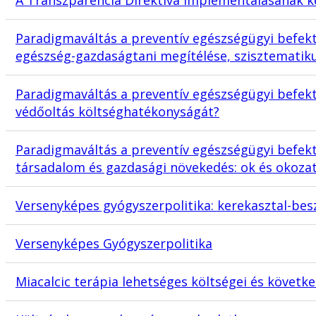
Paradigmaváltás a preventív egészségügyi befekt
egészség-gazdaságtani megítélése, szisztematiku
Paradigmaváltás a preventív egészségügyi befek
védőoltás költséghatékonyságát?
Paradigmaváltás a preventív egészségügyi befek
társadalom és gazdasági növekedés: ok és okoza
Versenyképes gyógyszerpolitika: kerekasztal-besz
Versenyképes Gyógyszerpolitika
Miacalcic terápia lehetséges költségei és követk