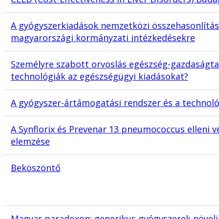
A gyógyszerkiadások nemzetközi összehasonlítás
magyarországi kormányzati intézkedésekre
Személyre szabott orvoslás egészség-gazdaságtan
technológiák az egészségügyi kiadásokat?
A gyógyszer-ártámogatási rendszer és a technol
A Synflorix és Prevenar 13 pneumococcus elleni 
elemzése
Beköszöntő
Magyar paradoxon: generikus gyógyszerek növeli