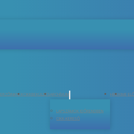
ERZŐINKNEK
CIKKBEKÜLDÉS
ARCHÍVUM
HÍREK
IME EL
LAPSZÁMOK IDŐRENDBEN
CIKK-KERESŐ