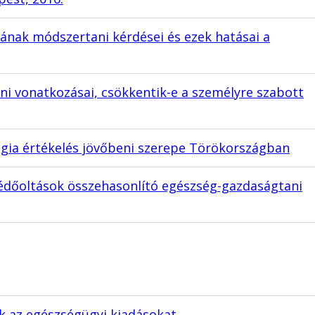
ának módszertani kérdései és ezek hatásai a
i vonatkozásai, csökkentik-e a személyre szabott
ógia értékelés jövőbeni szerepe Törökországban
védőoltások összehasonlító egészség-gazdaságtani
k az egészségügyi kiadásokat