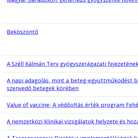
Beköszöntő
A Széll Kálmán Terv gyógyszerágazati fejezetén
A napi adagolás, mint a beteg-együttműködést be
szenvedő betegek körében
Value of vaccine- A védőoltás érték program Feh
A nemzetközi klinikai vizsgálatok helyzete és h
A Transzparencia Direktíva implementálásának k