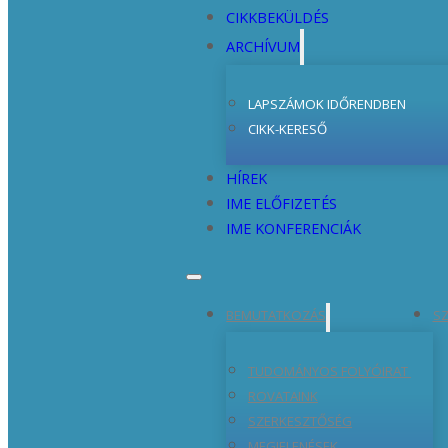
CIKKBEKÜLDÉS
ARCHÍVUM
LAPSZÁMOK IDŐRENDBEN
CIKK-KERESŐ
HÍREK
IME ELŐFIZETÉS
IME KONFERENCIÁK
BEMUTATKOZÁS
SZ
TUDOMÁNYOS FOLYÓIRAT
ROVATAINK
SZERKESZTŐSÉG
MEGJELENÉSEK