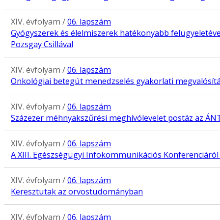
XIV. évfolyam /
06. lapszám
Gyógyszerek és élelmiszerek hatékonyabb felügyeletével
Pozsgay Csillával
XIV. évfolyam /
06. lapszám
Onkológiai betegút menedzselés gyakorlati megvalósít
XIV. évfolyam /
06. lapszám
Százezer méhnyakszűrési meghívólevelet postáz az ÁN
XIV. évfolyam /
06. lapszám
A XIII. Egészségügyi Infokommunikációs Konferenciáról 
XIV. évfolyam /
06. lapszám
Keresztutak az orvostudományban
XIV. évfolyam /
06. lapszám