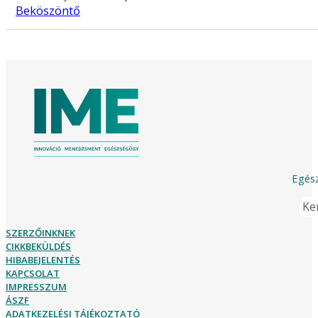
Beköszöntő
Egész
Ker
SZERZŐINKNEK
CIKKBEKÜLDÉS
HIBABEJELENTÉS
KAPCSOLAT
IMPRESSZUM
ÁSZF
ADATKEZELÉSI TÁJÉKOZTATÓ