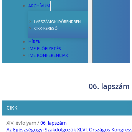
ARCHÍVUM
LAPSZÁMOK IDŐRENDBEN
CIKK-KERESŐ
HÍREK
IME ELŐFIZETÉS
IME KONFERENCIÁK
06. lapszám
CIKK
XIV. évfolyam /
06. lapszám
Az Egészségügyi Szakdolgozók XLVI. Országos Kongres