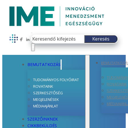
Keresés
Keresés
Follow us on Facebook
Follow us on LinkedIn
×
BEMUTATKOZÁ
BEMUTATKOZÁS
TUDOMÁNYO
TUDOMÁNYOS FOLYÓIRAT
ROVATAINK
ROVATAINK
SZERKESZT
SZERKESZTŐSÉG
MEGJELENÉ
MEGJELENÉSEK
MÉDIAAJÁNL
MÉDIAAJÁNLAT
SZERZŐINKNEK
CIKKBEKÜLDÉS