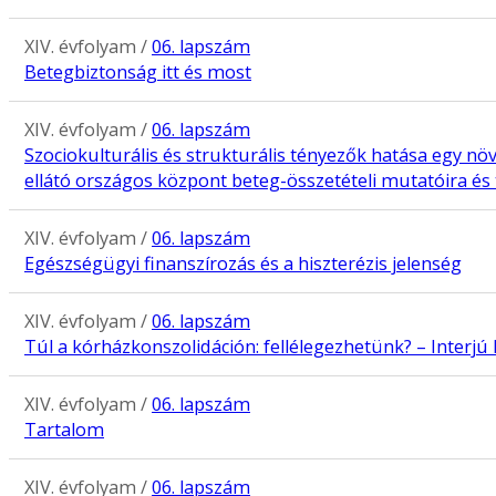
XIV. évfolyam /
06. lapszám
Betegbiztonság itt és most
XIV. évfolyam /
06. lapszám
Szociokulturális és strukturális tényezők hatása egy növ
ellátó országos központ beteg-összetételi mutatóira és
XIV. évfolyam /
06. lapszám
Egészségügyi finanszírozás és a hiszterézis jelenség
XIV. évfolyam /
06. lapszám
Túl a kórházkonszolidáción: fellélegezhetünk? – Interj
XIV. évfolyam /
06. lapszám
Tartalom
XIV. évfolyam /
06. lapszám