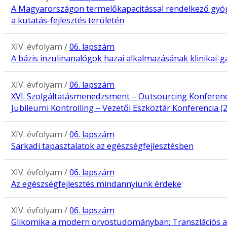
A Magyarországon termelőkapacitással rendelkező gyóg
a kutatás-fejlesztés területén
XIV. évfolyam /
06. lapszám
A bázis inzulinanalógok hazai alkalmazásának klinikai-
XIV. évfolyam /
06. lapszám
XVI. Szolgáltatásmenedzsment – Outsourcing Konferenci
Jubileumi Kontrolling – Vezetői Eszköztár Konferencia (
XIV. évfolyam /
06. lapszám
Sarkadi tapasztalatok az egészségfejlesztésben
XIV. évfolyam /
06. lapszám
Az egészségfejlesztés mindannyiunk érdeke
XIV. évfolyam /
06. lapszám
Glikomika a modern orvostudományban: Transzlációs 