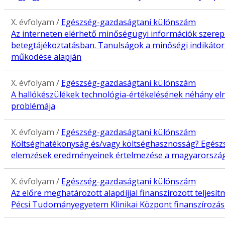
X. évfolyam /
Egészség-gazdaságtani különszám
Az interneten elérhető minőségügyi információk szerep
betegtájékoztatásban. Tanulságok a minőségi indikátor
működése alapján
X. évfolyam /
Egészség-gazdaságtani különszám
A hallókészülékek technológia-értékelésének néhány elm
problémája
X. évfolyam /
Egészség-gazdaságtani különszám
Költséghatékonyság és/vagy költséghasznosság? Egész
elemzések eredményeinek értelmezése a magyarország
X. évfolyam /
Egészség-gazdaságtani különszám
Az előre meghatározott alapdíjjal finanszírozott teljes
Pécsi Tudományegyetem Klinikai Központ finanszírozás