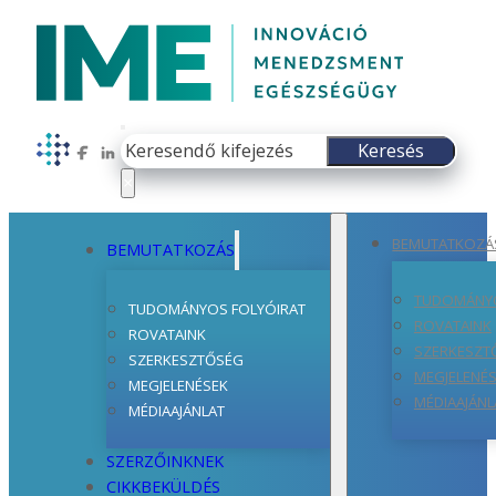
Keresés
Keresés
Follow us on Facebook
Follow us on LinkedIn
×
BEMUTATKOZÁ
BEMUTATKOZÁS
TUDOMÁNYO
TUDOMÁNYOS FOLYÓIRAT
ROVATAINK
ROVATAINK
SZERKESZT
SZERKESZTŐSÉG
MEGJELENÉ
MEGJELENÉSEK
MÉDIAAJÁNL
MÉDIAAJÁNLAT
SZERZŐINKNEK
CIKKBEKÜLDÉS