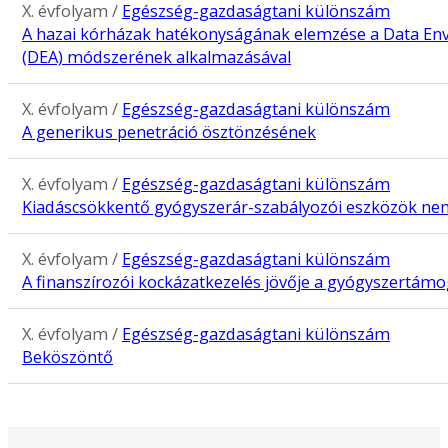
X. évfolyam /
Egészség-gazdaságtani különszám
A hazai kórházak hatékonyságának elemzése a Data En
(DEA) módszerének alkalmazásával
X. évfolyam /
Egészség-gazdaságtani különszám
A generikus penetráció ösztönzésének
X. évfolyam /
Egészség-gazdaságtani különszám
Kiadáscsökkentő gyógyszerár-szabályozói eszközök nem
X. évfolyam /
Egészség-gazdaságtani különszám
A finanszírozói kockázatkezelés jövője a gyógyszertám
X. évfolyam /
Egészség-gazdaságtani különszám
Beköszöntő