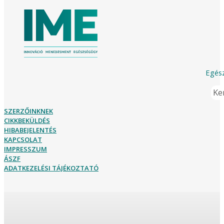
Egész
Ker
SZERZŐINKNEK
CIKKBEKÜLDÉS
HIBABEJELENTÉS
KAPCSOLAT
IMPRESSZUM
ÁSZF
ADATKEZELÉSI TÁJÉKOZTATÓ