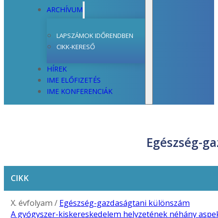
ARCHÍVUM
LAPSZÁMOK IDŐRENDBEN
CIKK-KERESŐ
HÍREK
IME ELŐFIZETÉS
IME KONFERENCIÁK
Egészség-ga
CIKK
X. évfolyam /
Egészség-gazdaságtani különszám
A gyógyszer-kiskereskedelem helyzetének néhány aspe