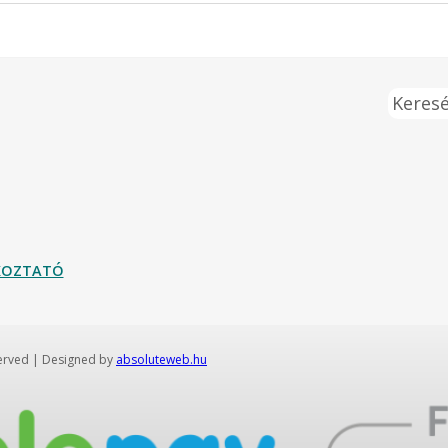
Keresé
ÉKOZTATÓ
served | Designed by
absoluteweb.hu