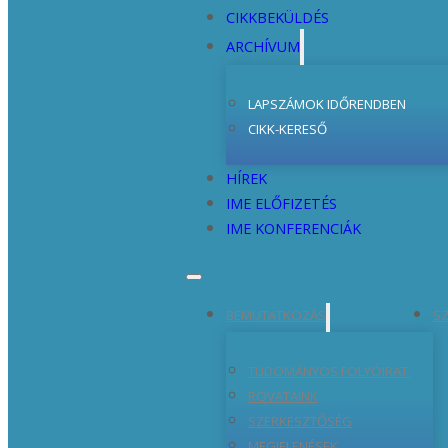
CIKKBEKÜLDÉS
ARCHÍVUM
LAPSZÁMOK IDŐRENDBEN
CIKK-KERESŐ
HÍREK
IME ELŐFIZETÉS
IME KONFERENCIÁK
BEMUTATKOZÁS
SZ
TUDOMÁNYOS FOLYÓIRAT
ROVATAINK
SZERKESZTŐSÉG
MEGJELENÉSEK