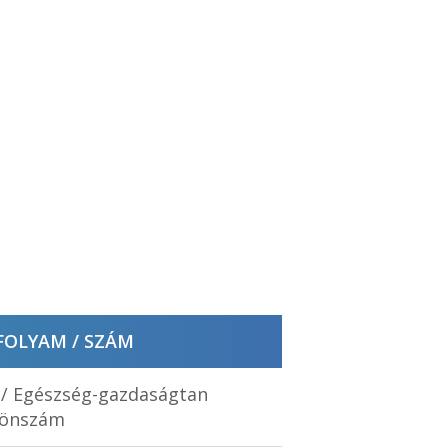
FOLYAM / SZÁM
. / Egészség-gazdaságtan
lönszám