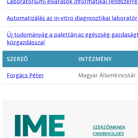
Laboratóriumi elvárások informatikai rendszerr
Automatizálás az in-vitro diagnosztikai laborat
Új tudományág a palettán:az egészség-gazdaságt
közgazdásszal
SZERZŐ
INTÉZMÉNY
Forgács Péter
Magyar Államkincstár 
SZERZŐINKNEK
CIKKBEKÜLDÉS