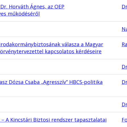
 Dr. Horváth Ágnes, az OEP
Dr
éves működéséről
Na
irodakormánybiztosának válasza a Magyar
R
törvénytervezettel kapcsolatos kérdéseire
Dr
lasz Dózsa Csaba „Agresszív” HBCS-politika
D
Dr
 A Kincstári Biztosi rendszer tapasztalatai
Fo