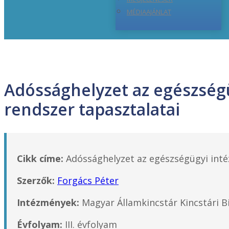
MÉDIAAJÁNLAT
Adóssághelyzet az egészségü
rendszer tapasztalatai
Cikk címe:
Adóssághelyzet az egészségügyi intéz
Szerzők:
Forgács Péter
Intézmények:
Magyar Államkincstár Kincstári B
Évfolyam:
III. évfolyam