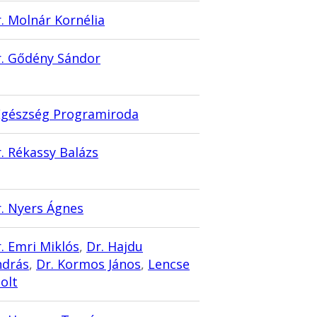
. Molnár Kornélia
. Gődény Sándor
Egészség Programiroda
. Rékassy Balázs
. Nyers Ágnes
. Emri Miklós
,
Dr. Hajdu
ndrás
,
Dr. Kormos János
,
Lencse
olt