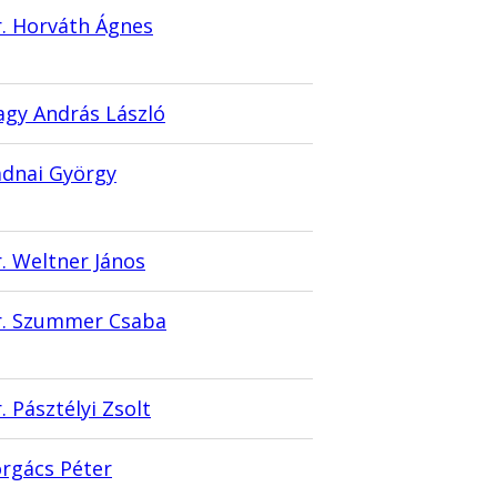
. Horváth Ágnes
gy András László
adnai György
. Weltner János
r. Szummer Csaba
. Pásztélyi Zsolt
rgács Péter