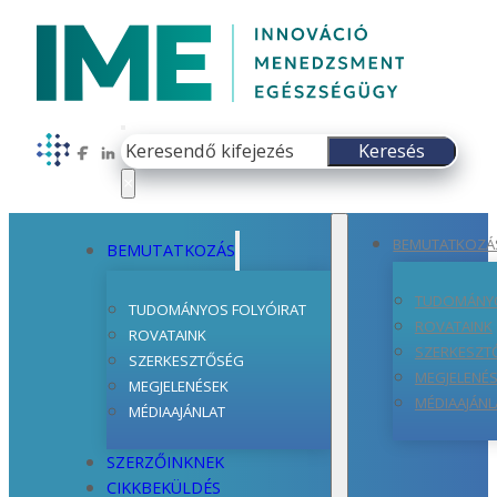
Keresés
Keresés
Follow us on Facebook
Follow us on LinkedIn
×
BEMUTATKOZÁ
BEMUTATKOZÁS
TUDOMÁNYO
TUDOMÁNYOS FOLYÓIRAT
ROVATAINK
ROVATAINK
SZERKESZT
SZERKESZTŐSÉG
MEGJELENÉ
MEGJELENÉSEK
MÉDIAAJÁNL
MÉDIAAJÁNLAT
SZERZŐINKNEK
CIKKBEKÜLDÉS