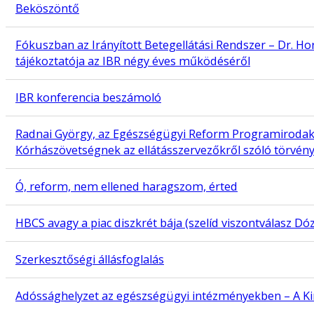
Beköszöntő
Fókuszban az Irányított Betegellátási Rendszer – Dr. H
tájékoztatója az IBR négy éves működéséről
IBR konferencia beszámoló
Radnai György, az Egészségügyi Reform Programiroda
Kórhászövetségnek az ellátásszervezőkről szóló törvény
Ó, reform, nem ellened haragszom, érted
HBCS avagy a piac diszkrét bája (szelíd viszontválasz Dó
Szerkesztőségi állásfoglalás
Adóssághelyzet az egészségügyi intézményekben – A Kinc