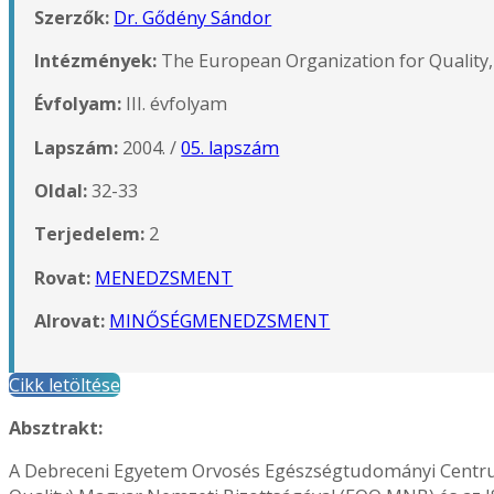
Szerzők:
Dr. Gődény Sándor
Intézmények:
The European Organization for Quality
Évfolyam:
III. évfolyam
Lapszám:
2004. /
05. lapszám
Oldal:
32-33
Terjedelem:
2
Rovat:
MENEDZSMENT
Alrovat:
MINŐSÉGMENEDZSMENT
Cikk letöltése
Absztrakt:
A Debreceni Egyetem Orvosés Egészségtudományi Centrum