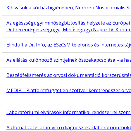
Kihívások a kórházhigiénében, Nemzeti Nosocomialis Su
Az egészségügyi minőségbiztosítás helyzete az Európai
Debreceni Egészségügyi, Minőségügyi Napok IV. Konfere
Elindult a Dr. Info, az ESzCsM telefonos és internetes tá
Az ellátás különböző szintjeinek összekapcsolása – a h
Beszédfelismerés az orvosi dokumentáció korszerűsíté
MEDIP – Platformfüggetlen szoftver keretrendszer orv
Laboratóriumi elvárások informatikai rendszerrel sze
Automatizálás az in-vitro diagnosztikai laboratóriumo