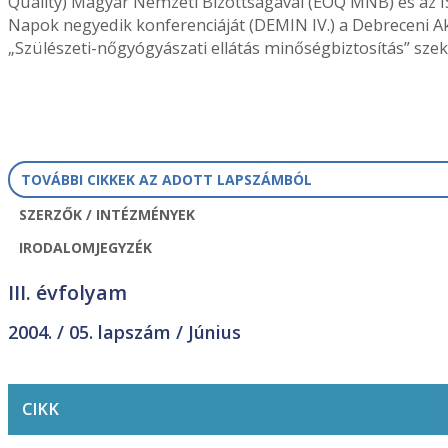
Quality) Magyar Nemzeti Bizottságával (EOQ MNB) és az I
Napok negyedik konferenciáját (DEMIN IV.) a Debreceni Aka
„Szülészeti-nőgyógyászati ellátás minőségbiztosítás” szek
TOVÁBBI CIKKEK AZ ADOTT LAPSZÁMBÓL
SZERZŐK / INTÉZMÉNYEK
IRODALOMJEGYZÉK
III. évfolyam
2004. /
05. lapszám
/ Június
CIKK