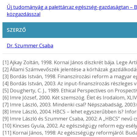
Új tudományág a palettán:az egészség-gazdaságtan – Be
közgazdásszal
SZERZŐ
Dr. Szummer Csaba
[1] Ajkay Zoltán, 1998. Kornai János diszkrét bája. Lege Art
[2] Állami Számvevőszék jelentése a kórházak gazdálkodásáró
[3] Bordás István, 1998. Finanszírozási reform a magyar 
[4] Bordás István, 2003. Az input-finanszírozás részleges 
[5] Dougherty, C. J., 1989. Ethical Perspectives on Prospe
[6] Imre József, 2000. Két szemszög. Élet és Irodalom, XLIV
[7] Imre László, 2003. Mindenki csal? Népszabadság, 2003.
[8] Imre László, 2004. HBCS – lehet egyszerűbben is? Inf
[9] Imre László és Szummer Csaba, 2002: A „HBCS” nevű cso
[10] Kincses Gyula, 2002. Az egészségügy reform egy esély
[11] Kornai János, 1998: Az egészségügy reformjáról. Bud