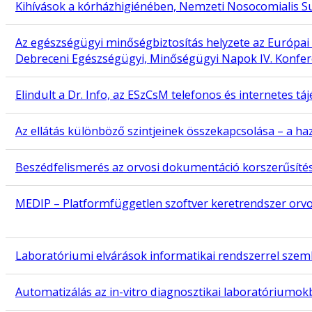
Kihívások a kórházhigiénében, Nemzeti Nosocomialis Su
Az egészségügyi minőségbiztosítás helyzete az Európai
Debreceni Egészségügyi, Minőségügyi Napok IV. Konfere
Elindult a Dr. Info, az ESzCsM telefonos és internetes tá
Az ellátás különböző szintjeinek összekapcsolása – a h
Beszédfelismerés az orvosi dokumentáció korszerűsíté
MEDIP – Platformfüggetlen szoftver keretrendszer orv
Laboratóriumi elvárások informatikai rendszerrel sze
Automatizálás az in-vitro diagnosztikai laboratóriumo