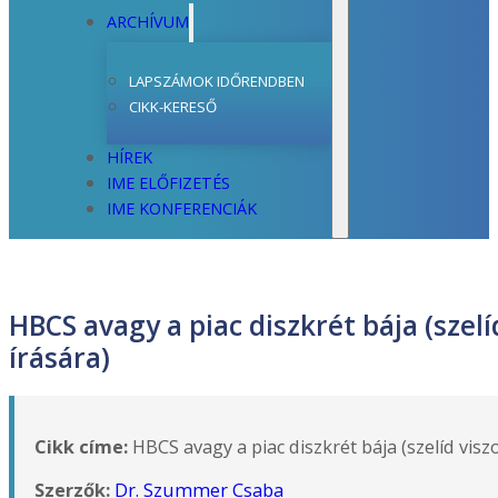
ARCHÍVUM
LAPSZÁMOK IDŐRENDBEN
CIKK-KERESŐ
HÍREK
IME ELŐFIZETÉS
IME KONFERENCIÁK
HBCS avagy a piac diszkrét bája (szel
írására)
Cikk címe:
HBCS avagy a piac diszkrét bája (szelíd vis
Szerzők:
Dr. Szummer Csaba