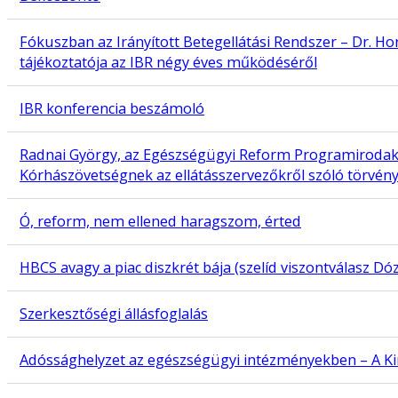
Fókuszban az Irányított Betegellátási Rendszer – Dr. H
tájékoztatója az IBR négy éves működéséről
IBR konferencia beszámoló
Radnai György, az Egészségügyi Reform Programiroda
Kórhászövetségnek az ellátásszervezőkről szóló törvény
Ó, reform, nem ellened haragszom, érted
HBCS avagy a piac diszkrét bája (szelíd viszontválasz Dó
Szerkesztőségi állásfoglalás
Adóssághelyzet az egészségügyi intézményekben – A Kinc