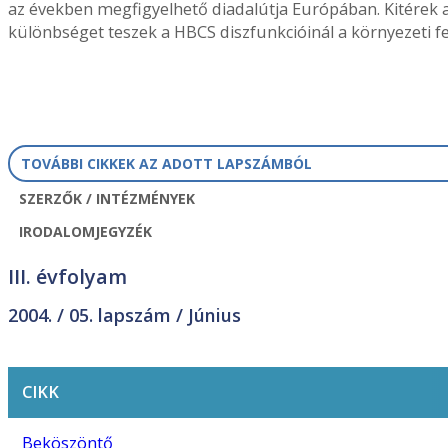
az években megfigyelhető diadalútja Európában. Kitérek a
különbséget teszek a HBCS diszfunkcióinál a környezeti f
TOVÁBBI CIKKEK AZ ADOTT LAPSZÁMBÓL
SZERZŐK / INTÉZMÉNYEK
IRODALOMJEGYZÉK
III. évfolyam
2004. /
05. lapszám
/ Június
CIKK
Beköszöntő