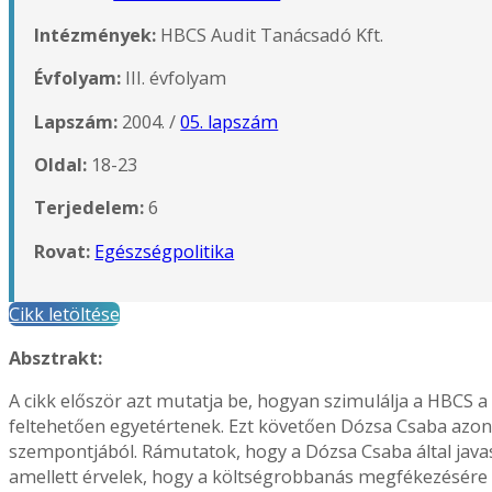
Intézmények:
HBCS Audit Tanácsadó Kft.
Évfolyam:
III. évfolyam
Lapszám:
2004. /
05. lapszám
Oldal:
18-23
Terjedelem:
6
Rovat:
Egészségpolitika
Cikk letöltése
Absztrakt:
A cikk először azt mutatja be, hogyan szimulálja a HBCS a
feltehetően egyetértenek. Ezt követően Dózsa Csaba azon 
szempontjából. Rámutatok, hogy a Dózsa Csaba által java
amellett érvelek, hogy a költségrobbanás megfékezésére