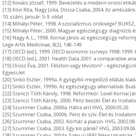
[12] Kovács József, 1999. Bevezetés a modern orvosi etiká
[13] Kövi Rita, Nagy Júlia, Dózsa Csaba, 2004. Az ambulá
10. szám, január: 5-9. oldal
[14] Mihályi Péter, 1998. A szocializmus öröksége? BUKSZ, 
[15] Mihályi Péter, 2000. Magyar egészségügy: diagnózis é
[16] Nagy A. L., 1998. Kornai János az egészségügy reformj
Lege Artis Medicinae, 8(2), 146-149
[17] OECD (ed.), 1999. OECD economic surveys 1998-1999:
[18] OECD (ed.), 2001. Health Data 2001: a comparative anal
[19] Orosz Éva, 2001. Félúton vagy tévúton? – egészségün
Egyesület
[20] Sinkó Eszter, 1999a. A gyógyító-megelőző ellátás kiadá
[21] Sinkó Eszter, 1999b. Az egészségügy alternatívái. B
[22] Szenczi Tóth Károly, 1998. Reformkór. Levél Kornai Já
[23] Szenczi Tóth Károly, 2000. Pénz beszél. Élet és Iroda
[24] Szummer Csaba, 2000a. Hátra arc! HVG, 2000.05.20
[25] Szummer Csaba, 2000b. Pénz és szív. Élet és Irodalom
[26] Szummer Csaba, 2002. Kórház a piacon. HVG, 2002.08
[27] Szummer Csaba, 2003. Egy kis pánik? HVG, 2003.09.06
[28] Szummer Csaba, 2004a. Szép új IBR? Népszabadság, 2