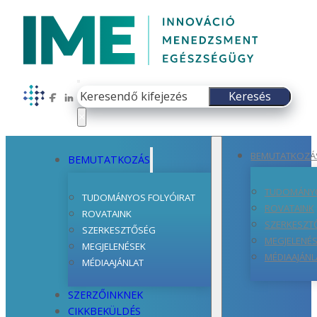
Keresés
Keresés
Follow us on Facebook
Follow us on LinkedIn
×
BEMUTATKOZÁ
BEMUTATKOZÁS
TUDOMÁNYO
TUDOMÁNYOS FOLYÓIRAT
ROVATAINK
ROVATAINK
SZERKESZT
SZERKESZTŐSÉG
MEGJELENÉ
MEGJELENÉSEK
MÉDIAAJÁNL
MÉDIAAJÁNLAT
SZERZŐINKNEK
CIKKBEKÜLDÉS