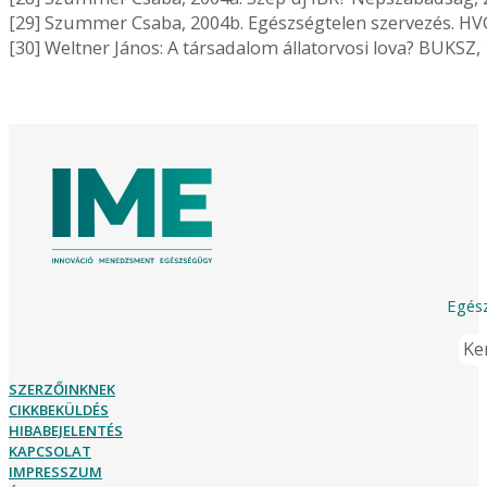
[29] Szummer Csaba, 2004b. Egészségtelen szervezés. HVG
[30] Weltner János: A társadalom állatorvosi lova? BUKSZ, 1
Egész
Ker
SZERZŐINKNEK
CIKKBEKÜLDÉS
HIBABEJELENTÉS
KAPCSOLAT
IMPRESSZUM