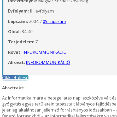
Intézmények:
Magyar Kórházszövetség
Évfolyam:
III. évfolyam
Lapszám:
2004. /
09. lapszám
Oldal:
34-40
Terjedelem:
7
Rovat:
INFOKOMMUNIKÁCIÓ
Alrovat:
INFOKOMMUNIKÁCIÓ
Cikk letöltése
Absztrakt:
Az informatika mára a betegellátás napi eszközévé vált é
gyógyítás egyes területein tapasztalt látványos fejlődésbe
jelenleg általánosan jellemző forráshiányos időszakban – 
fedező forrásokból – az informatikai fejlesztésekre viszon