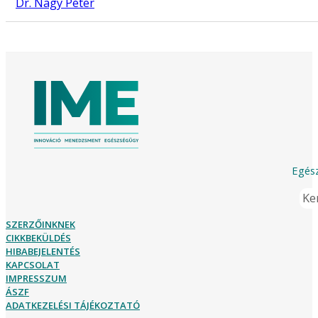
Dr. Nagy Péter
Egész
Ker
SZERZŐINKNEK
CIKKBEKÜLDÉS
HIBABEJELENTÉS
KAPCSOLAT
IMPRESSZUM
ÁSZF
ADATKEZELÉSI TÁJÉKOZTATÓ