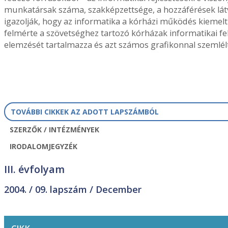
munkatársak száma, szakképzettsége, a hozzáférések látv
igazolják, hogy az informatika a kórházi működés kiemelt
felmérte a szövetséghez tartozó kórházak informatikai fel
elemzését tartalmazza és azt számos grafikonnal szemlélt
TOVÁBBI CIKKEK AZ ADOTT LAPSZÁMBÓL
SZERZŐK / INTÉZMÉNYEK
IRODALOMJEGYZÉK
III. évfolyam
2004. /
09. lapszám
/ December