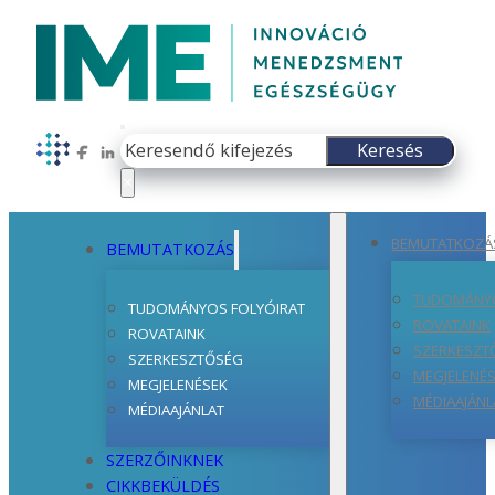
Keresés
Keresés
Follow us on Facebook
Follow us on LinkedIn
×
BEMUTATKOZÁ
BEMUTATKOZÁS
TUDOMÁNYO
TUDOMÁNYOS FOLYÓIRAT
ROVATAINK
ROVATAINK
SZERKESZT
SZERKESZTŐSÉG
MEGJELENÉ
MEGJELENÉSEK
MÉDIAAJÁNL
MÉDIAAJÁNLAT
SZERZŐINKNEK
CIKKBEKÜLDÉS