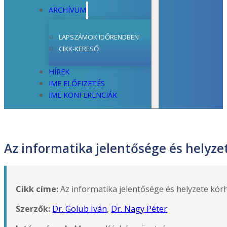
ARCHÍVUM
LAPSZÁMOK IDŐRENDBEN
CIKK-KERESŐ
HÍREK
IME ELŐFIZETÉS
IME KONFERENCIÁK
Az informatika jelentősége és helyz
Cikk címe:
Az informatika jelentősége és helyzete kó
Szerzők:
Dr. Golub Iván
,
Dr. Nagy Péter