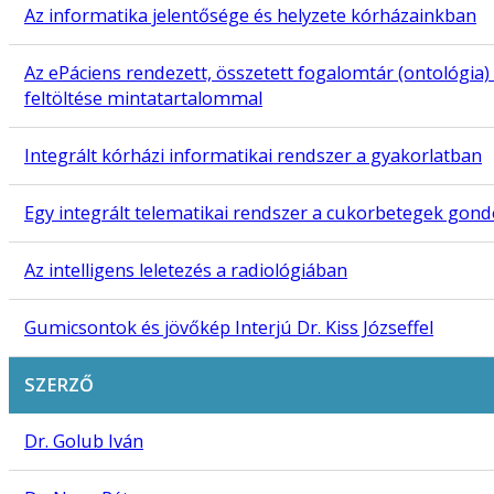
Az informatika jelentősége és helyzete kórházainkban
Az ePáciens rendezett, összetett fogalomtár (ontológia)
feltöltése mintatartalommal
Integrált kórházi informatikai rendszer a gyakorlatban
Egy integrált telematikai rendszer a cukorbetegek gon
Az intelligens leletezés a radiológiában
Gumicsontok és jövőkép Interjú Dr. Kiss Józseffel
SZERZŐ
Dr. Golub Iván