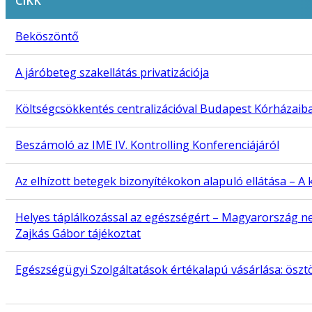
CIKK
Beköszöntő
A járóbeteg szakellátás privatizációja
Költségcsökkentés centralizációval Budapest Kórházaib
Beszámoló az IME IV. Kontrolling Konferenciájáról
Az elhízott betegek bizonyítékokon alapuló ellátása – A k
Helyes táplálkozással az egészségért – Magyarország nem
Zajkás Gábor tájékoztat
Egészségügyi Szolgáltatások értékalapú vásárlása: ösz