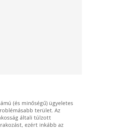
zámú (és minőségű) ügyeletes
gproblémásabb terület. Az
osság általi túlzott
árakozást, ezért inkább az