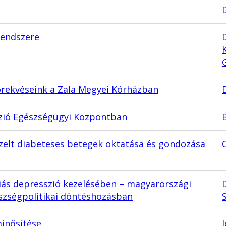
rendszere
D
törekvéseink a Zala Megyei Kórházban
sszió Egészségügyi Központban
zelt diabeteses betegek oktatása és gondozása
iás depresszió kezelésében – magyarországi
zségpolitikai döntéshozásban
minősítése