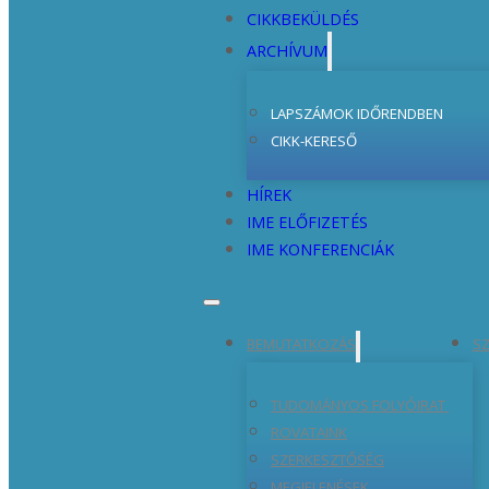
CIKKBEKÜLDÉS
ARCHÍVUM
LAPSZÁMOK IDŐRENDBEN
CIKK-KERESŐ
HÍREK
IME ELŐFIZETÉS
IME KONFERENCIÁK
BEMUTATKOZÁS
SZ
TUDOMÁNYOS FOLYÓIRAT
ROVATAINK
SZERKESZTŐSÉG
MEGJELENÉSEK