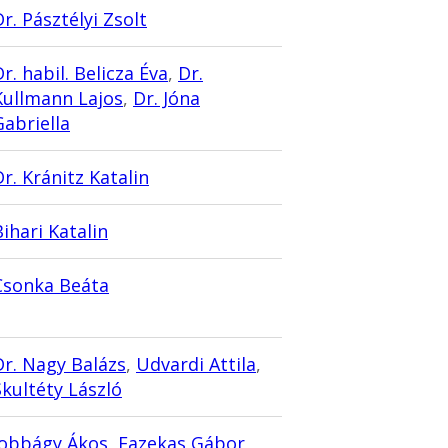
Dr. Pásztélyi Zsolt
r. habil. Belicza Éva
,
Dr.
Kullmann Lajos
,
Dr. Jóna
Gabriella
Dr. Kránitz Katalin
Bihari Katalin
Csonka Beáta
Dr. Nagy Balázs
,
Udvardi Attila
,
Skultéty László
Jobbágy Ákos
,
Fazekas Gábor