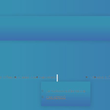
ERZŐINKNEK
CIKKBEKÜLDÉS
ARCHÍVUM
HÍREK
IME EL
LAPSZÁMOK IDŐRENDBEN
CIKK-KERESŐ