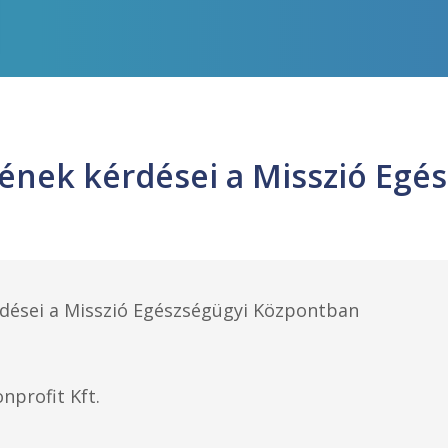
sének kérdései a Misszió Egé
rdései a Misszió Egészségügyi Központban
profit Kft.