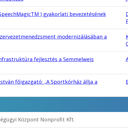
 (SpeechMagicTM ) gyakorlati bevezetésének
a szervezetmenedzsment modernizálásában a
nfrastruktúra fejlesztés a Semmelweis
tván főigazgató: „A Sportkórház állja a
ségügyi Központ Nonprofit Kft.