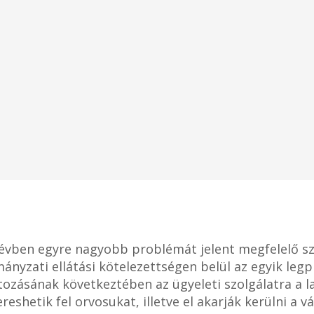
 évben egyre nagyobb problémát jelent megfelelő s
rmányzati ellátási kötelezettségen belül az egyik le
zásának következtében az ügyeleti szolgálatra a lak
shetik fel orvosukat, illetve el akarják kerülni a v