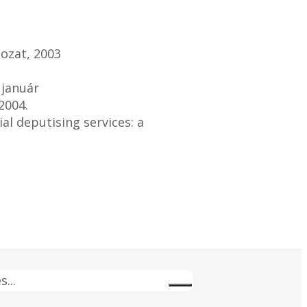
gozat, 2003
 január
2004.
l deputising services: a
s