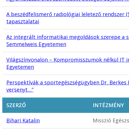
A beszédfelismerő radiológiai leletező rendszer
tapasztalatai
Az integrált informatikai megoldások szerepe 
Semmelweis Egyetemen
Világszínvonalon – Kompromisszumok nélkül IT i
Egyetemen
Perspektívák a sportegészségügyben Dr. Berkes Is
versenyt…”
SZERZŐ
INTÉZMÉNY
Bihari Katalin
Misszió Egész