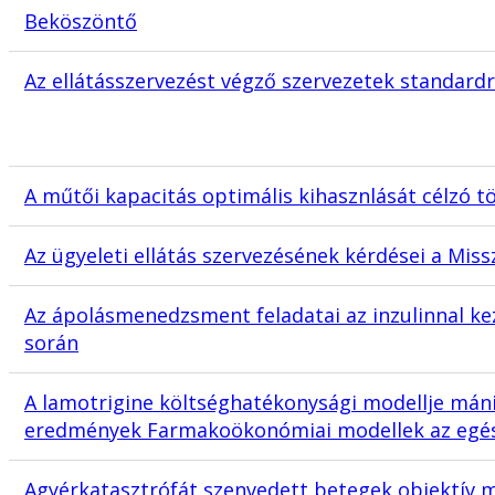
Beköszöntő
Az ellátásszervezést végző szervezetek standard
A műtői kapacitás optimális kihasznlását célzó 
Az ügyeleti ellátás szervezésének kérdései a Mi
Az ápolásmenedzsment feladatai az inzulinnal ke
során
A lamotrigine költséghatékonysági modellje mán
eredmények Farmakoökonómiai modellek az egés
Agyérkatasztrófát szenvedett betegek objektív 