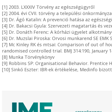
[1] 2003. LXXXIV Törvény az egészségügyről
[2] 2004. évi CVII. törvény a települési önkormányz
[3] Dr. Ágó Katalin: A prevenció hatása az egészség
[4] Dr. Bakacsi Gyula: Szervezeti magatartás és vez
[5] Dr. Donáth Ferenc: A kórházi ügyelet alkotmány
[6] Dr. Muzslai Piroska: Orvosi munkarend SE EMK 
[7] Mc Kinley RK és mtsai: Comparison of out of ho
randomised controlled trial. BMJ 314:190, January 1
[8] Munka Törvénykönyv
[9] Robbins SP: Organisational Behavior. Prentice 
[10] Sinkó Eszter: IBR-ek értékelése, Medinfo bizo