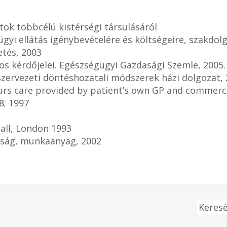
atok többcélú kistérségi társulásáról
ügyi ellátás igénybevételére és költségeire, szakdol
etés, 2003
os kérdőjelei. Egészségügyi Gazdasági Szemle, 2005.
Szervezeti döntéshozatali módszerek házi dolgozat, 
urs care provided by patient’s own GP and commercia
8; 1997
Hall, London 1993
ttság, munkaanyag, 2002
Keresé