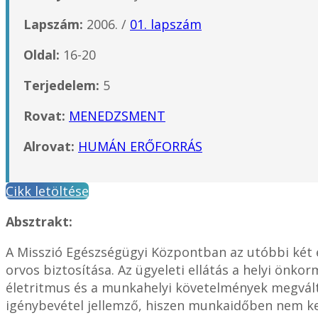
Lapszám:
2006. /
01. lapszám
Oldal:
16-20
Terjedelem:
5
Rovat:
MENEDZSMENT
Alrovat:
HUMÁN ERŐFORRÁS
Cikk letöltése
Absztrakt:
A Misszió Egészségügyi Központban az utóbbi két
orvos biztosítása. Az ügyeleti ellátás a helyi önko
életritmus és a munkahelyi követelmények megválto
igénybevétel jellemző, hiszen munkaidőben nem kere