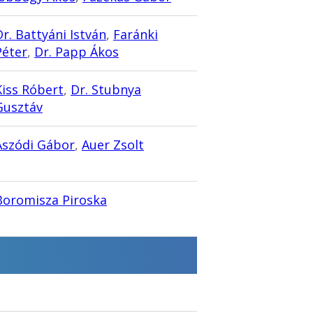
Dr. Battyáni István
,
Faránki
Péter
,
Dr. Papp Ákos
Kiss Róbert
,
Dr. Stubnya
Gusztáv
Aszódi Gábor
,
Auer Zsolt
Boromisza Piroska