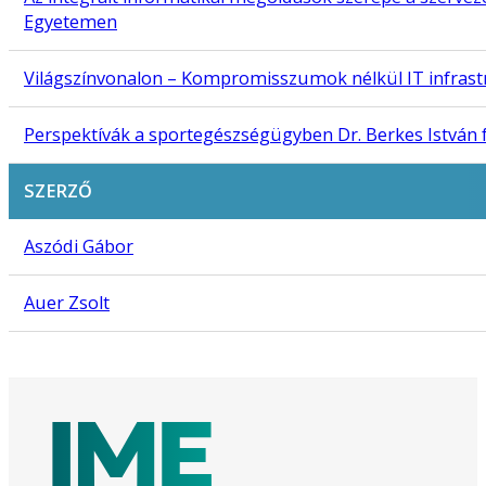
Egyetemen
Világszínvonalon – Kompromisszumok nélkül IT infras
Perspektívák a sportegészségügyben Dr. Berkes István f
SZERZŐ
Aszódi Gábor
Auer Zsolt