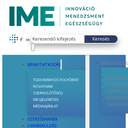
Keresés
Keresés
Follow us on Facebook
Follow us on LinkedIn
×
BEMUTATKOZÁ
BEMUTATKOZÁS
TUDOMÁNYO
TUDOMÁNYOS FOLYÓIRAT
ROVATAINK
ROVATAINK
SZERKESZT
SZERKESZTŐSÉG
MEGJELENÉ
MEGJELENÉSEK
MÉDIAAJÁNL
MÉDIAAJÁNLAT
SZERZŐINKNEK
CIKKBEKÜLDÉS