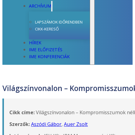
ARCHÍVUM
LAPSZÁMOK IDŐRENDBEN
CIKK-KERESŐ
HÍREK
IME ELŐFIZETÉS
IME KONFERENCIÁK
Világszínvonalon – Kompromisszumok 
Cikk címe:
Világszínvonalon – Kompromisszumok nélkü
Szerzők:
Aszódi Gábor
,
Auer Zsolt