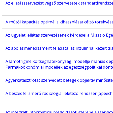
Az ellátásszervezést végző szervezetek standardrendsz
A műtői kapacitás optimális kihasznlását célzó törekvé
Az ügyeleti ellátás szervezésének kérdései a Misszió E
Az ápolásmenedzsment feladatai az inzulinnal kezelt d
A lamotrigine költséghatékonysági modellje mániás d
Farmakoökonómiai modellek az egészségpolitikai dön
Agyérkatasztrófát szenvedett betegek objektív minősít
A beszédfelismerő radiológiai leletező rendszer (Speec
Az integrált informatikai megoldások szerepe a szer