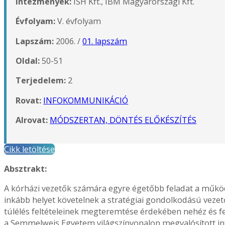
Intézmények:
ISH Kft., IBM Magyarországi Kft.
Évfolyam:
V. évfolyam
Lapszám:
2006. /
01. lapszám
Oldal:
50-51
Terjedelem:
2
Rovat:
INFOKOMMUNIKÁCIÓ
Alrovat:
MÓDSZERTAN, DÖNTÉS ELŐKÉSZÍTÉS
Cikk letöltése
Absztrakt:
A kórházi vezetők számára egyre égetőbb feladat a műkö
inkább helyet követelnek a stratégiai gondolkodású vez
túlélés feltételeinek megteremtése érdekében nehéz és fe
a Semmelweis Egyetem világszínvonalon megvalósított info