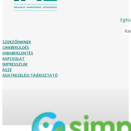
Egész
Ker
SZERZŐINKNEK
CIKKBEKÜLDÉS
HIBABEJELENTÉS
KAPCSOLAT
IMPRESSZUM
ÁSZF
ADATKEZELÉSI TÁJÉKOZTATÓ