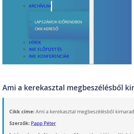
ARCHÍVUM
LAPSZÁMOK IDŐRENDBEN
CIKK-KERESŐ
HÍREK
IME ELŐFIZETÉS
IME KONFERENCIÁK
Ami a kerekasztal megbeszélésből ki
Cikk címe:
Ami a kerekasztal megbeszélésből kimaradt
Szerzők:
Papp Péter