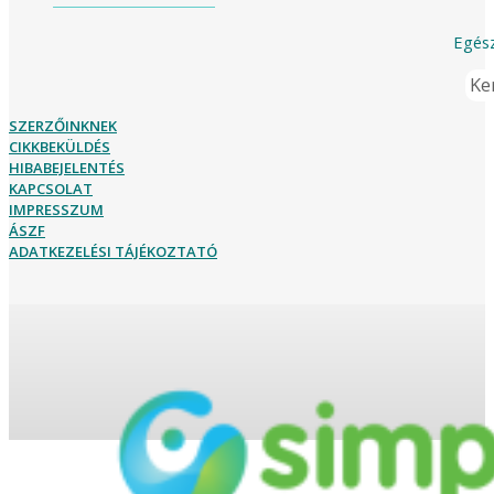
Egész
Ker
SZERZŐINKNEK
CIKKBEKÜLDÉS
HIBABEJELENTÉS
KAPCSOLAT
IMPRESSZUM
ÁSZF
ADATKEZELÉSI TÁJÉKOZTATÓ