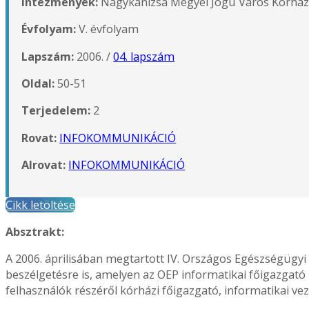
Intézmények:
Nagykanizsa Megyei Jogú Város Kórhá
Évfolyam:
V. évfolyam
Lapszám:
2006. /
04. lapszám
Oldal:
50-51
Terjedelem:
2
Rovat:
INFOKOMMUNIKÁCIÓ
Alrovat:
INFOKOMMUNIKÁCIÓ
Cikk letöltése
Absztrakt:
A 2006. áprilisában megtartott IV. Országos Egészségügy
beszélgetésre is, amelyen az OEP informatikai főigazgató h
felhasználók részéről kórházi főigazgató, informatikai v