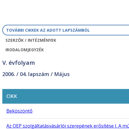
TOVÁBBI CIKKEK AZ ADOTT LAPSZÁMBÓL
SZERZŐK / INTÉZMÉNYEK
IRODALOMJEGYZÉK
V. évfolyam
2006. /
04. lapszám
/ Május
CIKK
Beköszöntő
Az OEP szolgáltatásvásárlói szerepének erősítése I. A 