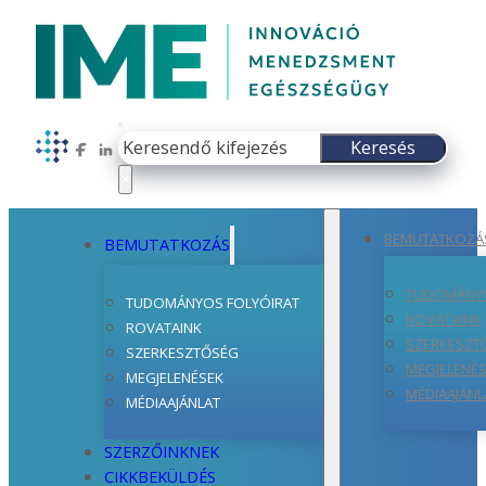
Keresés
Keresés
Follow us on Facebook
Follow us on LinkedIn
×
BEMUTATKOZÁ
BEMUTATKOZÁS
TUDOMÁNYO
TUDOMÁNYOS FOLYÓIRAT
ROVATAINK
ROVATAINK
SZERKESZT
SZERKESZTŐSÉG
MEGJELENÉ
MEGJELENÉSEK
MÉDIAAJÁNL
MÉDIAAJÁNLAT
SZERZŐINKNEK
CIKKBEKÜLDÉS