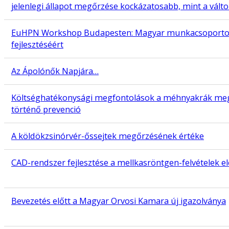
jelenlegi állapot megőrzése kockázatosabb, mint a válto
EuHPN Workshop Budapesten: Magyar munkacsoportok a
fejlesztéséért
Az Ápolónők Napjára…
Költséghatékonysági megfontolások a méhnyakrák megelő
történő prevenció
A köldökzsinórvér-őssejtek megőrzésének értéke
CAD-rendszer fejlesztése a mellkasröntgen-felvételek 
Bevezetés előtt a Magyar Orvosi Kamara új igazolványa