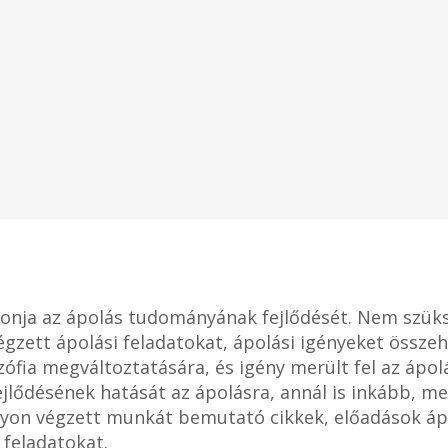
vonja az ápolás tudományának fejlődését. Nem szük
gzett ápolási feladatokat, ápolási igényeket összeh
ozófia megváltoztatására, és igény merült fel az ápo
lődésének hatását az ápolásra, annál is inkább, me
lyon végzett munkát bemutató cikkek, előadások ápo
 feladatokat.