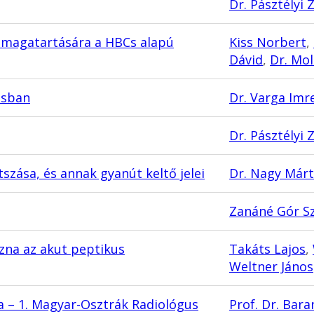
Dr. Pásztélyi 
k magatartására a HBCs alapú
Kiss Norbert
,
Dávid
,
Dr. Mo
ásban
Dr. Varga Imr
Dr. Pásztélyi 
szása, és annak gyanút keltő jelei
Dr. Nagy Már
Zanáné Gór Sz
zna az akut peptikus
Takáts Lajos
,
Weltner János
 – 1. Magyar-Osztrák Radiológus
Prof. Dr. Bara