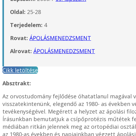
Oldal:
25-28
Terjedelem:
4
Rovat:
ÁPOLÁSMENEDZSMENT
Alrovat:
ÁPOLÁSMENEDZSMENT
Cikk letöltése
Absztrakt:
Az orvostudomány fejlődése óhatatlanul magával 
visszatekintenünk, elegendő az 1980- as években vé
tevékenységével. Megérett a helyzet az ápolási fil
Írásunkban bemutatjuk a csípőprotézis műtétek fej
médiában ritkán jelennek meg az ortopédiai osztá
az 1980-as években és napjainkban végzett ápolási