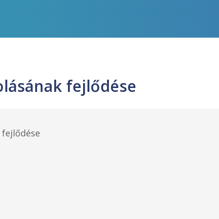
olásának fejlődése
fejlődése