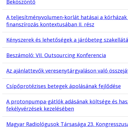
Beköszöntő
A teljesítményvolumen-korlát hatásai a kórháza
finanszírozás kontextusában II. rész
Kényszerek és lehetőségek a járóbeteg szakellát
Beszámoló: VII. Outsourcing Konferencia
Az ajánlattevők veresenytárgyaláson való összeját
Csípőprotézises betegek ápolásának fejlődése
A protonpumpa-gátlók adásának költsége és has
fekélyvérzések kezelésében
Magyar Radiológusok Társasága 23. Kongresszusa