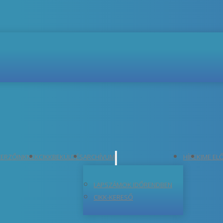
ERZŐINKNEK
CIKKBEKÜLDÉS
ARCHÍVUM
HÍREK
IME EL
LAPSZÁMOK IDŐRENDBEN
CIKK-KERESŐ