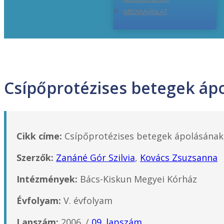
MÉDIAAJÁNLAT
Csípőprotézises betegek áp
Cikk címe:
Csípőprotézises betegek ápolásának 
Szerzők:
Zanáné Gór Szilvia
,
Kovács Zsuzsanna
Intézmények:
Bács-Kiskun Megyei Kórház
Évfolyam:
V. évfolyam
Lapszám:
2006. /
09. lapszám