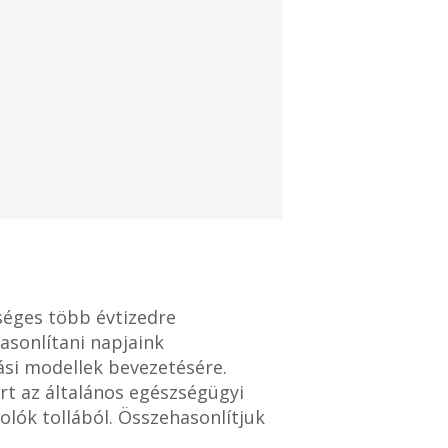
séges több évtizedre
asonlítani napjaink
lási modellek bevezetésére.
rt az általános egészségügyi
lók tollából. Összehasonlítjuk