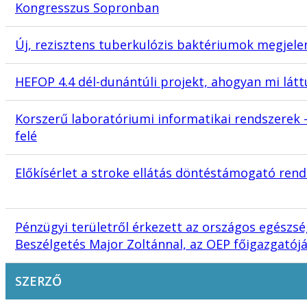
Kongresszus Sopronban
Új, rezisztens tuberkulózis baktériumok megjele
HEFOP 4.4 dél-dunántúli projekt, ahogyan mi látt
Korszerű laboratóriumi informatikai rendszerek
felé
Előkísérlet a stroke ellátás döntéstámogató ren
Pénzügyi területről érkezett az országos egészsé
Beszélgetés Major Zoltánnal, az OEP főigazgatójá
SZERZŐ