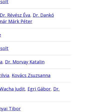
Zsolt
Dr. Révész Éva
,
Dr. Dankó
lnár Márk Péter
e
Zsolt
ta
,
Dr. Morvay Katalin
ilvia
,
Kovács Zsuzsanna
Wacha Judit
,
Egri Gábor
,
Dr.
nyai Tibor