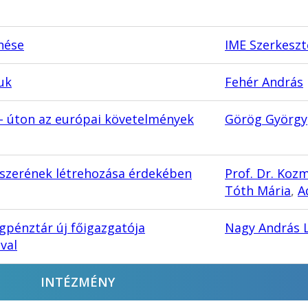
nése
IME Szerkesz
uk
Fehér András
 – úton az európai követelmények
Görög György
dszerének létrehozása érdekében
Prof. Dr. Koz
Tóth Mária
,
A
gpénztár új főigazgatója
Nagy András 
val
INTÉZMÉNY