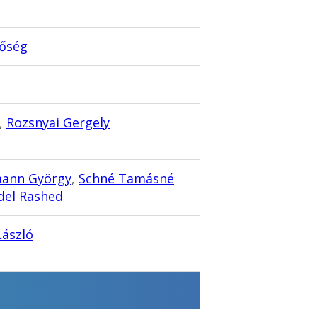
tőség
,
Rozsnyai Gergely
mann György
,
Schné Tamásné
del Rashed
László