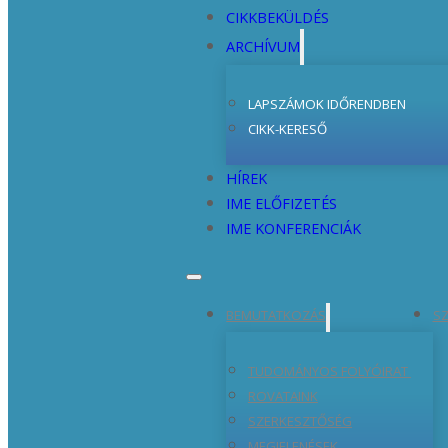
CIKKBEKÜLDÉS
ARCHÍVUM
LAPSZÁMOK IDŐRENDBEN
CIKK-KERESŐ
HÍREK
IME ELŐFIZETÉS
IME KONFERENCIÁK
BEMUTATKOZÁS
SZ
TUDOMÁNYOS FOLYÓIRAT
ROVATAINK
SZERKESZTŐSÉG
MEGJELENÉSEK