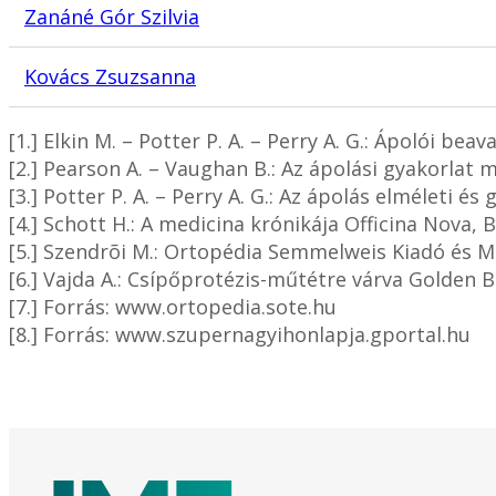
Zanáné Gór Szilvia
Kovács Zsuzsanna
[1.] Elkin M. – Potter P. A. – Perry A. G.: Ápolói 
[2.] Pearson A. – Vaughan B.: Az ápolási gyakorlat 
[3.] Potter P. A. – Perry A. G.: Az ápolás elméleti é
[4.] Schott H.: A medicina krónikája Officina Nova, 
[5.] Szendrõi M.: Ortopédia Semmelweis Kiadó és M
[6.] Vajda A.: Csípőprotézis-műtétre várva Golden 
[7.] Forrás: www.ortopedia.sote.hu
[8.] Forrás: www.szupernagyihonlapja.gportal.hu