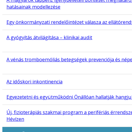
A magyarok táppénz igénybevételi döntését meghatáro
hatásainak modellezése
Egy önkormányzati rendelőintézet válasza az ellátórends
A gyógyítás átvilágítása – klinikai audit
A vénás tromboemóliás betegségek prevenciója és nép
Az időskori inkontinencia
Egyezetetni és együtműködni Önállóan hallatják hangjuk
Új, fizioterápiás szakmai program a perifériás érrend
Hévízen