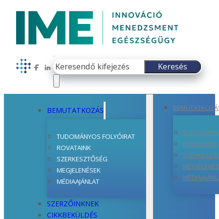
Keresés
Keresés
Follow us on Facebook
Follow us on LinkedIn
×
BEMUTATKOZÁ
BEMUTATKOZÁS
TUDOMÁNYO
TUDOMÁNYOS FOLYÓIRAT
ROVATAINK
ROVATAINK
SZERKESZT
SZERKESZTŐSÉG
MEGJELENÉ
MEGJELENÉSEK
MÉDIAAJÁNL
MÉDIAAJÁNLAT
SZERZŐINKNEK
CIKKBEKÜLDÉS