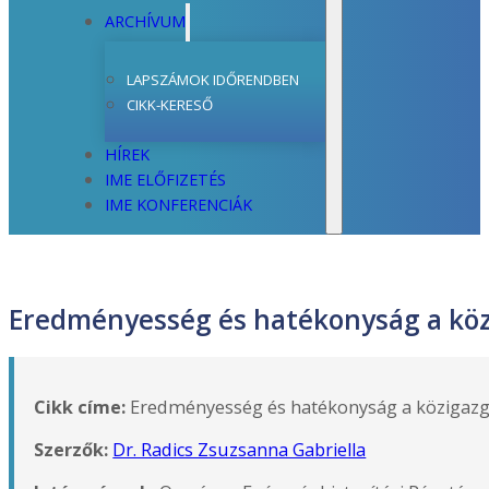
ARCHÍVUM
LAPSZÁMOK IDŐRENDBEN
CIKK-KERESŐ
HÍREK
IME ELŐFIZETÉS
IME KONFERENCIÁK
Eredményesség és hatékonyság a kö
Cikk címe:
Eredményesség és hatékonyság a közigaz
Szerzők:
Dr. Radics Zsuzsanna Gabriella