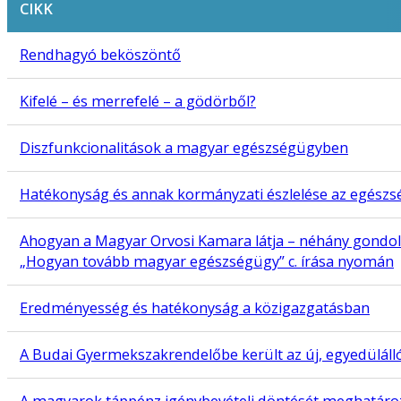
CIKK
Rendhagyó beköszöntő
Kifelé – és merrefelé – a gödörből?
Diszfunkcionalitások a magyar egészségügyben
Hatékonyság és annak kormányzati észlelése az egészség
Ahogyan a Magyar Orvosi Kamara látja – néhány gondol
„Hogyan tovább magyar egészségügy” c. írása nyomán
Eredményesség és hatékonyság a közigazgatásban
A Budai Gyermekszakrendelőbe került az új, egyedüláll