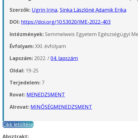
Szerzők:
Ugrin Irina
,
Sinka Lászlóné Adamik Erika
DOI:
https://doi.org/10.53020/IME-2022-403
Intézmények:
Semmelweis Egyetem Egészségügyi Men
Évfolyam:
XXI. évfolyam
Lapszám:
2022. /
04. lapszám
Oldal:
19-25
Terjedelem:
7
Rovat:
MENEDZSMENT
Alrovat:
MINŐSÉGMENEDZSMENT
Cikk letöltése
Absztrakt: