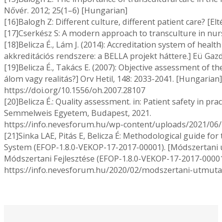
Nővér. 2012; 25(1–6) [Hungarian]
[16]Balogh Z: Different culture, different patient care? [E
[17]Cserkész S: A modern approach to transculture in nurs
[18]Belicza É., Lám J. (2014): Accreditation system of heal
akkreditációs rendszere: a BELLA projekt háttere.] Eü Gaz
[19]Belicza É., Takács E. (2007): Objective assessment of t
álom vagy realitás?] Orv Hetil, 148: 2033-2041. [Hungarian]
https://doi.org/10.1556/oh.2007.28107
[20]Belicza É.: Quality assessment. in: Patient safety in pra
Semmelweis Egyetem, Budapest, 2021.
https://info.nevesforum.hu/wp-content/uploads/2021/06/ 
[21]Sinka LAE, Pitás E, Belicza É: Methodological guide f
System (EFOP-1.8.0-VEKOP-17-2017-00001). [Módszertani ú
Módszertani Fejlesztése (EFOP-1.8.0-VEKOP-17-2017-000
https://info.nevesforum.hu/2020/02/modszertani-utmutat