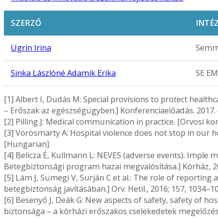
SZERZŐ
INTÉ
Ugrin Irina
Semme
Sinka Lászlóné Adamik Erika
SE EM
[1] Albert I, Dudás M: Special provisions to protect healt
– Erőszak az egészségügyben.] Konferenciaelőadás. 2017. (
[2] Pilling J: Medical communication in practice. [Orvosi 
[3] Vörösmarty A: Hospital violence does not stop in our
[Hungarian]
[4] Belicza É, Kullmann L: NEVES (adverse events). Imple
Betegbiztonsági program hazai megvalósítása.] Kórház, 20
[5] Lám J, Sümegi V, Surján C et al.: The role of reporting
betegbiztonság javításában.] Orv. Hetil., 2016; 157, 1034–
[6] Besenyő J, Deák G: New aspects of safety, safety of hos
biztonsága – a kórházi erőszakos cselekedetek megelőz