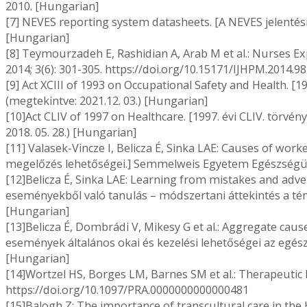
2010. [Hungarian]
[7] NEVES reporting system datasheets. [A NEVES jelentési 
[Hungarian]
[8] Teymourzadeh E, Rashidian A, Arab M et al.: Nurses Exp
2014; 3(6): 301-305. https://doi.org/10.15171/IJHPM.2014.98
[9] Act XCIII of 1993 on Occupational Safety and Health. [
(megtekintve: 2021.12. 03.) [Hungarian]
[10]Act CLIV of 1997 on Healthcare. [1997. évi CLIV. törvé
2018. 05. 28.) [Hungarian]
[11] Valasek-Vincze I, Belicza É, Sinka LAE: Causes of w
megelőzés lehetőségei.] Semmelweis Egyetem Egészségüg
[12]Belicza É, Sinka LAE: Learning from mistakes and adve
eseményekből való tanulás – módszertani áttekintés a tém
[Hungarian]
[13]Belicza É, Dombrádi V, Mikesy G et al.: Aggregate ca
események általános okai és kezelési lehetőségei az egészs
[Hungarian]
[14]Wortzel HS, Borges LM, Barnes SM et al.: Therapeutic Ri
https://doi.org/10.1097/PRA.0000000000000481
[15]Balogh Z: The importance of transcultural care in the 