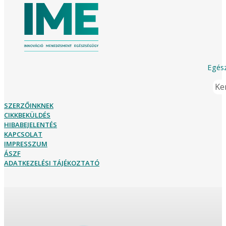
Egész
Ker
SZERZŐINKNEK
CIKKBEKÜLDÉS
HIBABEJELENTÉS
KAPCSOLAT
IMPRESSZUM
ÁSZF
ADATKEZELÉSI TÁJÉKOZTATÓ