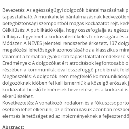
Bevezetés: Az egészségügyi dolgozók bántalmazásának pr
tapasztalható. A munkahelyi bántalmazásnak kedvezőtlen 
betegbiztonsági szempontból magas kockázatot rejt, kedv
Célkitűzés: A publikáció célja, hogy összefoglalja az eg
felhívja a figyelmet a kockázatértékelés fontosságára 
Módszer: A NEVES jelentési rendszerbe érkezett, 137 dolgo
megelőzési lehetőségek azonosításához a klasszikus minő
valamint a témában gyakorlati tapasztalattal rendelkező
Eredmények: A dolgozókat ért atrocitások legfontosabb ok
részében a kommunikációval összefüggő problémák felelő
Megbeszélés: A dolgozók nem megfelelő kommunikációja a
dolgozóknak időben fel kell ismerniük a közelgő erőszak 
kockázatát becslő felmérések bevezetése, és a kockázat
elkerüléséhez.
Következtetés: A vonatkozó irodalom és a fókuszcsoport
esetben lehet elkerülni, az előfordulásuk azonban részb
elemzés lehetőséget ad az intézményeknek a fejlesztend
Abstract: