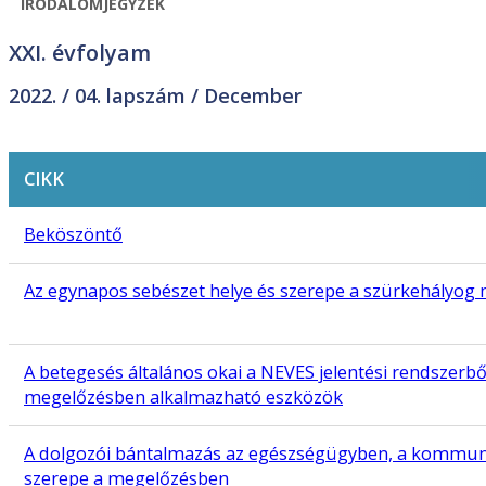
IRODALOMJEGYZÉK
XXI. évfolyam
2022. /
04. lapszám
/ December
CIKK
Beköszöntő
Az egynapos sebészet helye és szerepe a szürkehályog 
A betegesés általános okai a NEVES jelentési rendszerb
megelőzésben alkalmazható eszközök
A dolgozói bántalmazás az egészségügyben, a kommunik
szerepe a megelőzésben