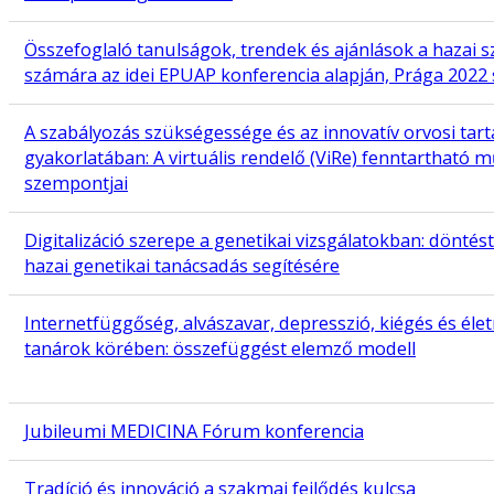
Összefoglaló tanulságok, trendek és ajánlások a hazai
számára az idei EPUAP konferencia alapján, Prága 202
A szabályozás szükségessége és az innovatív orvosi tar
gyakorlatában: A virtuális rendelő (ViRe) fenntartható
szempontjai
Digitalizáció szerepe a genetikai vizsgálatokban: dönté
hazai genetikai tanácsadás segítésére
Internetfüggőség, alvászavar, depresszió, kiégés és éle
tanárok körében: összefüggést elemző modell
Jubileumi MEDICINA Fórum konferencia
Tradíció és innováció a szakmai fejlődés kulcsa