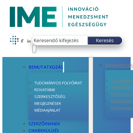
Keresés
Keresés
Follow us on Facebook
Follow us on LinkedIn
×
BEMUTATKOZÁ
BEMUTATKOZÁS
TUDOMÁNYO
TUDOMÁNYOS FOLYÓIRAT
ROVATAINK
ROVATAINK
SZERKESZT
SZERKESZTŐSÉG
MEGJELENÉ
MEGJELENÉSEK
MÉDIAAJÁNL
MÉDIAAJÁNLAT
SZERZŐINKNEK
CIKKBEKÜLDÉS