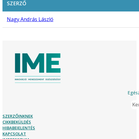
SZERZŐ
Nagy András László
Egész
Ker
SZERZŐINKNEK
CIKKBEKÜLDÉS
HIBABEJELENTÉS
KAPCSOLAT