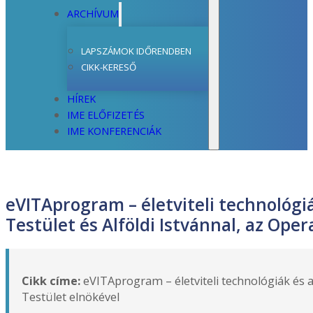
ARCHÍVUM
LAPSZÁMOK IDŐRENDBEN
CIKK-KERESŐ
HÍREK
IME ELŐFIZETÉS
IME KONFERENCIÁK
eVITAprogram – életviteli technológi
Testület és Alföldi Istvánnal, az Oper
Cikk címe:
eVITAprogram – életviteli technológiák és a
Testület elnökével