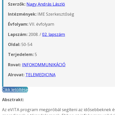
Szerzők:
Nagy András László
Intézmények:
IME Szerkesztőség
Évfolyam:
VII. évfolyam
Lapszám:
2008. /
02. lapszám
Oldal:
50-54
Terjedelem:
5
Rovat:
INFOKOMMUNIKÁCIÓ
Alrovat:
TELEMEDICINA
Cikk letöltése
Absztrakt:
Az eVITA program megpróbál segíteni az idősebbeknek é