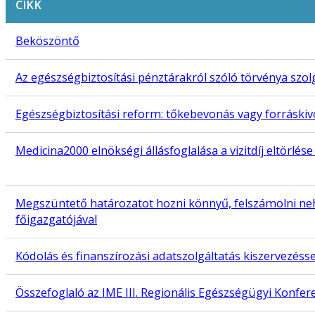
CIKK
Beköszöntő
Az egészségbiztosítási pénztárakról szóló törvénya szo
Egészségbiztosítási reform: tőkebevonás vagy forráski
Medicina2000 elnökségi állásfoglalása a vizitdíj eltörlése
Megszüntető határozatot hozni könnyű, felszámolni nehé
főigazgatójával
Kódolás és finanszírozási adatszolgáltatás kiszervezésse
Összefoglaló az IME III. Regionális Egészségügyi Konfer