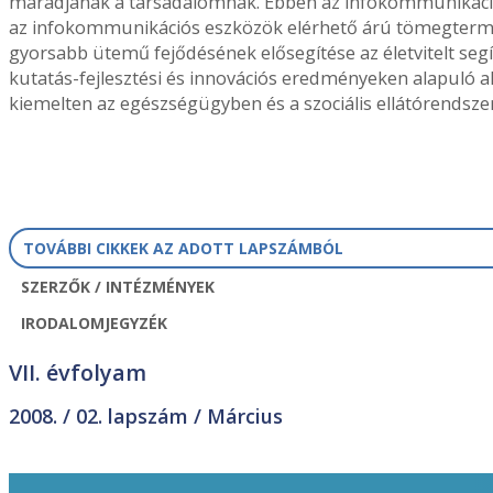
maradjanak a társadalomnak. Ebben az infokommunikációs t
az infokommunikációs eszközök elérhető árú tömegtermékk
gyorsabb ütemű fejődésének elősegítése az életvitelt segí
kutatás-fejlesztési és innovációs eredményeken alapuló 
kiemelten az egészségügyben és a szociális ellátórendsze
TOVÁBBI CIKKEK AZ ADOTT LAPSZÁMBÓL
SZERZŐK / INTÉZMÉNYEK
IRODALOMJEGYZÉK
VII. évfolyam
2008. /
02. lapszám
/ Március