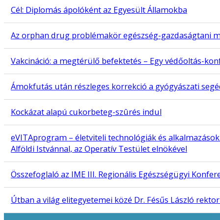
Cél: Diplomás ápolóként az Egyesült Államokba
Az orphan drug problémakör egészség-gazdaságtani m
Vakcináció: a megtérülő befektetés – Egy védőoltás-ko
Ámokfutás után részleges korrekció a gyógyászati segé
Kockázat alapú cukorbeteg-szûrés indul
eVITAprogram – életviteli technológiák és alkalmazásokI
Alföldi Istvánnal, az Operatív Testület elnökével
Összefoglaló az IME III. Regionális Egészségügyi Konfer
Útban a világ elitegyetemei közé Dr. Fésűs László rekt