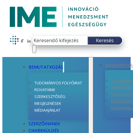
Keresés
Keresés
Follow us on Facebook
Follow us on LinkedIn
×
BEMUTATKOZÁ
BEMUTATKOZÁS
TUDOMÁNYO
TUDOMÁNYOS FOLYÓIRAT
ROVATAINK
ROVATAINK
SZERKESZT
SZERKESZTŐSÉG
MEGJELENÉ
MEGJELENÉSEK
MÉDIAAJÁNL
MÉDIAAJÁNLAT
SZERZŐINKNEK
CIKKBEKÜLDÉS