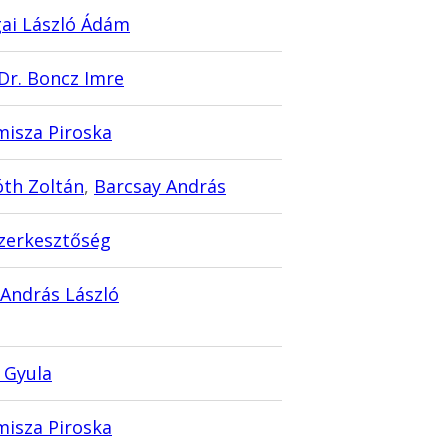
ai László Ádám
 Dr. Boncz Imre
isza Piroska
óth Zoltán
,
Barcsay András
zerkesztőség
András László
y Gyula
isza Piroska