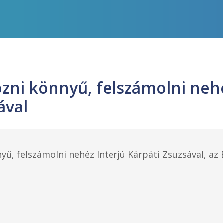
ni könnyű, felszámolni nehé
ával
, felszámolni nehéz Interjú Kárpáti Zsuzsával, az E