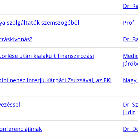
Dr. R
nya szolgáltatók szemszögéből
Prof.
rráskivonás?
Dr. B
törlése után kialakult finanszírozási
Medic
Járób
i nehéz Interjú Kárpáti Zsuzsával, az EKI
Nagy 
vezéssel
Dr. 
Judit
Konferenciájának
Dr. D