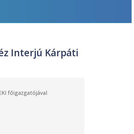
z Interjú Kárpáti
KI főigazgatójával