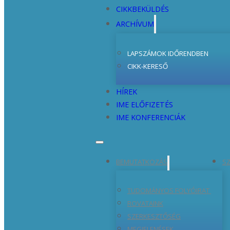
CIKKBEKÜLDÉS
ARCHÍVUM
LAPSZÁMOK IDŐRENDBEN
CIKK-KERESŐ
HÍREK
IME ELŐFIZETÉS
IME KONFERENCIÁK
BEMUTATKOZÁS
SZ
TUDOMÁNYOS FOLYÓIRAT
ROVATAINK
SZERKESZTŐSÉG
MEGJELENÉSEK