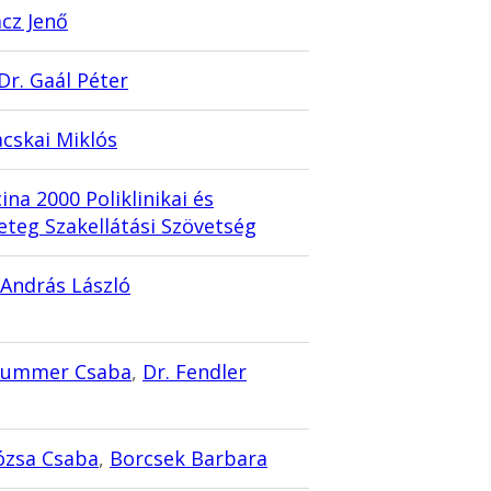
ácz Jenő
 Dr. Gaál Péter
acskai Miklós
ina 2000 Poliklinikai és
eteg Szakellátási Szövetség
András László
Szummer Csaba
,
Dr. Fendler
ózsa Csaba
,
Borcsek Barbara