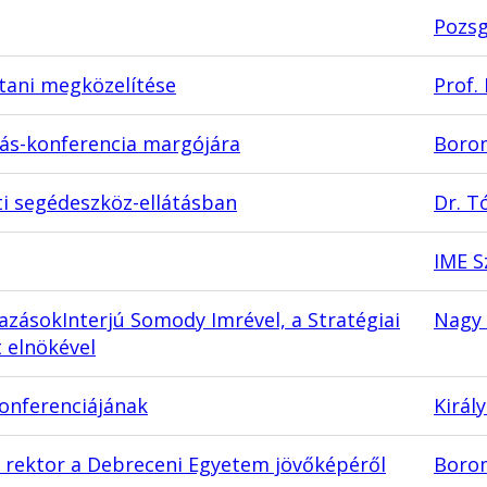
Pozsg
tani megközelítése
Prof.
tás-konferencia margójára
Borom
ti segédeszköz-ellátásban
Dr. T
IME S
azásokInterjú Somody Imrével, a Stratégiai
Nagy 
t elnökével
Konferenciájának
Királ
ó rektor a Debreceni Egyetem jövőképéről
Borom