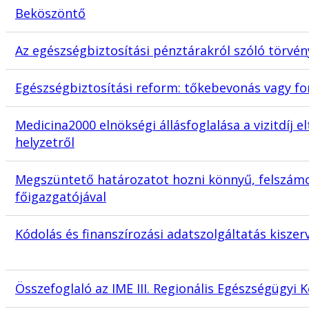
Beköszöntő
Az egészségbiztosítási pénztárakról szóló törvé
Egészségbiztosítási reform: tőkebevonás vagy fo
Medicina2000 elnökségi állásfoglalása a vizitdíj el
helyzetről
Megszüntető határozatot hozni könnyű, felszámoln
főigazgatójával
Kódolás és finanszírozási adatszolgáltatás kiszer
Összefoglaló az IME III. Regionális Egészségügyi 