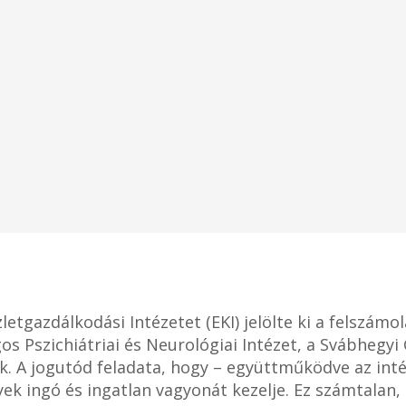
tgazdálkodási Intézetet (EKI) jelölte ki a felszámolá
s Pszichiátriai és Neurológiai Intézet, a Svábhegy
nak. A jogutód feladata, hogy – együttműködve az i
ek ingó és ingatlan vagyonát kezelje. Ez számtalan, 