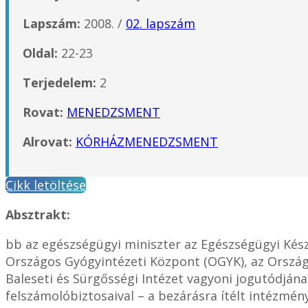
Lapszám:
2008. /
02. lapszám
Oldal:
22-23
Terjedelem:
2
Rovat:
MENEDZSMENT
Alrovat:
KÓRHÁZMENEDZSMENT
Cikk letöltése
Absztrakt:
bb az egészségügyi miniszter az Egészségügyi Készle
Országos Gyógyintézeti Központ (OGYK), az Országo
Baleseti és Sürgősségi Intézet vagyoni jogutódjá
felszámolóbiztosaival – a bezárásra ítélt intézmény