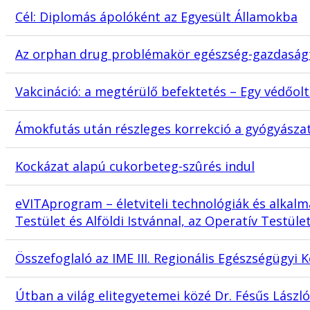
Cél: Diplomás ápolóként az Egyesült Államokba
Az orphan drug problémakör egészség-gazdaság
Vakcináció: a megtérülő befektetés – Egy védőol
Ámokfutás után részleges korrekció a gyógyásza
Kockázat alapú cukorbeteg-szûrés indul
eVITAprogram – életviteli technológiák és alkalm
Testület és Alföldi Istvánnal, az Operatív Testüle
Összefoglaló az IME III. Regionális Egészségügyi 
Útban a világ elitegyetemei közé Dr. Fésűs Lászl