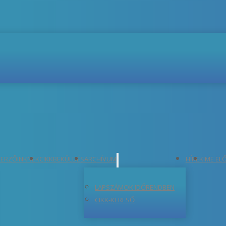
ERZŐINKNEK
CIKKBEKÜLDÉS
ARCHÍVUM
HÍREK
IME EL
LAPSZÁMOK IDŐRENDBEN
CIKK-KERESŐ