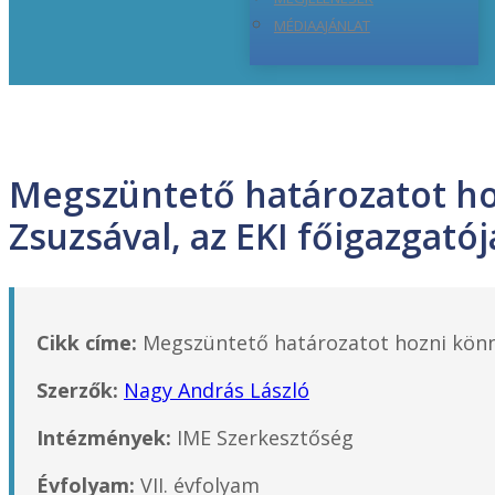
MÉDIAAJÁNLAT
Megszüntető határozatot hoz
Zsuzsával, az EKI főigazgatój
Cikk címe:
Megszüntető határozatot hozni könnyű
Szerzők:
Nagy András László
Intézmények:
IME Szerkesztőség
Évfolyam:
VII. évfolyam