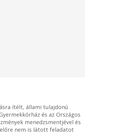
sra ítélt, állami tulajdonú
i Gyermekkórház és az Országos
ntézmények menedzsmentjével és
előre nem is látott feladatot