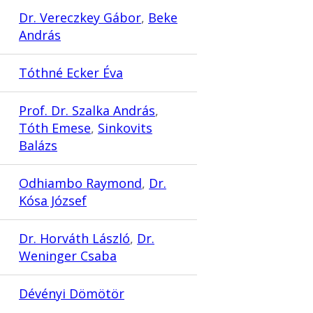
Dr. Vereczkey Gábor
,
Beke
András
Tóthné Ecker Éva
Prof. Dr. Szalka András
,
Tóth Emese
,
Sinkovits
Balázs
Odhiambo Raymond
,
Dr.
Kósa József
Dr. Horváth László
,
Dr.
Weninger Csaba
Dévényi Dömötör