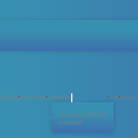
ERZŐINKNEK
CIKKBEKÜLDÉS
ARCHÍVUM
HÍREK
IME EL
LAPSZÁMOK IDŐRENDBEN
CIKK-KERESŐ