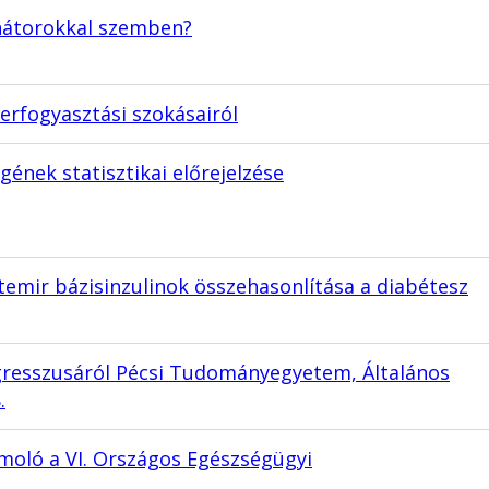
enátorokkal szemben?
zerfogyasztási szokásairól
ének statisztikai előrejelzése
temir bázisinzulinok összehasonlítása a diabétesz
gresszusáról Pécsi Tudományegyetem, Általános
.
oló a VI. Országos Egészségügyi